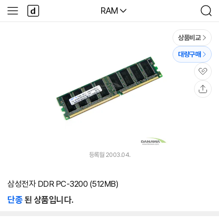
본문 바로가기
다
다나와
RAM
사
검
나
이
색
와
드
메
메
상품비교
인
뉴
대량구매
관
심
공
유
등록월 2003.04.
삼성전자 DDR PC-3200 (512MB)
단종
된 상품입니다.