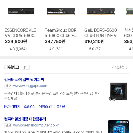
ESSENCORE KLE
TeamGroup DDR
GeIL DDR5-5600
삼성전
VV DDR5-5600
5-5600 CL46 Elit
CL46 PRISTINE V
600
CL46 파인인포
e 서린
324,600
원
347,750
원
310,210
원
353
4.8
(1,054)
4.9
(611)
5.0
(72)
4.
파워링크
가입신청
광고
컴퓨터 싸게 살땐 왕가피씨
www.wanggapc.com
광고
우수업체 컴퓨터 싼곳, 특가몰 운영, 조립과정 오픈, 할인쿠폰지급, 후기
문상제공
PC구매하기
조립영상
게임BEST
특가몰
컴퓨터할인매장 대한컴퓨터
www.daehancomputer.co.kr
광고
창립41주년 30~50% 할인행사중 AIPC 50만에서 900만원까지 전시