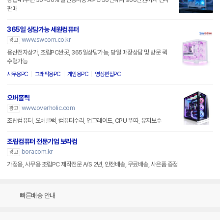
판매
365일 상담가능 세원컴퓨터
www.swcom.co.kr
광고
용산전자상가, 조립PC싼곳, 365일상담가능, 당일 매장상담 및 방문 퀵
수령가능
사무용PC
그래픽용PC
게임용PC
영상편집PC
오버홀릭
www.overholic.com
광고
조립컴퓨터, 오버클럭, 컴퓨터수리, 업그레이드, CPU 뚜따, 유지보수
조립컴퓨터 전문기업 보라컴
boracom.kr
광고
가정용, 사무용 조립PC 제작전문 A/S 2년, 안전배송, 무료배송, 사은품 증정
빠른배송 안내