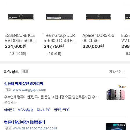
ESSENCORE KLE
TeamGroup DDR
Apacer DDR5-56
ESS
VV DDR5-5600
5-5600 CL46 Elit
00 CL46
VV 
CL46 파인인포
e 서린
CL4
324,600
원
347,750
원
320,000
원
299
포
4.8
(1,055)
4.9
(611)
5.
파워링크
가입신청
광고
컴퓨터 싸게 살땐 왕가피씨
www.wanggapc.com
광고
우수업체 컴퓨터 싼곳, 특가몰 운영, 조립과정 오픈, 할인쿠폰지급, 후기
문상제공
아이온2
VGA성능별
럭셔리 PC
발로란트PC
컴퓨터할인매장 대한컴퓨터
www.daehancomputer.co.kr
광고