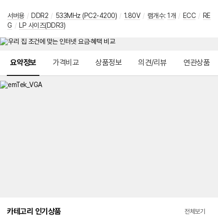
서버용
/
DDR2
/
533MHz (PC2-4200)
/
1.80V
/
램개수
:
1개
/
ECC
/
RE
G
/
LP 사이즈(DDR3)
메뉴 네비게이션
요약정보
가격비교
상품정보
의견/리뷰
연관상품
카테고리 인기상품
전체보기