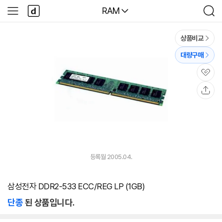
본문 바로가기
다
다나와
RAM
사
검
나
이
색
와
드
메
메
상품비교
인
뉴
대량구매
관
심
공
유
등록월 2005.04.
삼성전자 DDR2-533 ECC/REG LP (1GB)
단종
된 상품입니다.