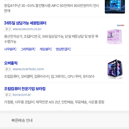
창립41주년 30~50% 할인행사중 AIPC 50만에서 900만원까지 전시
판매
365일 상담가능 세원컴퓨터
www.swcom.co.kr
광고
용산전자상가, 조립PC싼곳, 365일상담가능, 당일 매장상담 및 방문 퀵
수령가능
사무용PC
그래픽용PC
게임용PC
영상편집PC
오버홀릭
www.overholic.com
광고
조립컴퓨터, 오버클럭, 컴퓨터수리, 업그레이드, CPU 뚜따, 유지보수
조립컴퓨터 전문기업 보라컴
boracom.kr
광고
가정용, 사무용 조립PC 제작전문 A/S 2년, 안전배송, 무료배송, 사은품 증정
빠른배송 안내