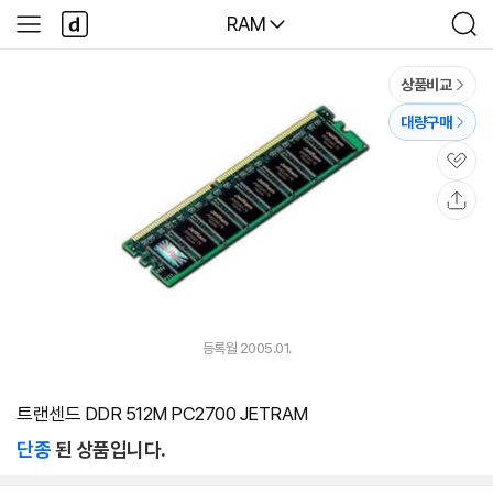
본문 바로가기
다
다나와
RAM
사
검
나
이
색
와
드
메
메
상품비교
인
뉴
대량구매
관
심
공
유
등록월 2005.01.
트랜센드 DDR 512M PC2700 JETRAM
단종
된 상품입니다.