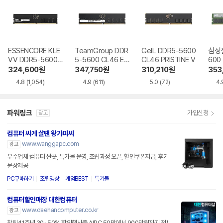
ESSENCORE KLE
TeamGroup DDR
GeIL DDR5-5600
삼성전
VV DDR5-5600
5-5600 CL46 Elit
CL46 PRISTINE V
600
CL46 파인인포
e 서린
324,600
원
347,750
원
310,210
원
353
4.8
(1,054)
4.9
(611)
5.0
(72)
4.
파워링크
가입신청
광고
컴퓨터 싸게 살땐 왕가피씨
www.wanggapc.com
광고
우수업체 컴퓨터 싼곳, 특가몰 운영, 조립과정 오픈, 할인쿠폰지급, 후기
문상제공
PC구매하기
조립영상
게임BEST
특가몰
컴퓨터할인매장 대한컴퓨터
www.daehancomputer.co.kr
광고
창립41주년 30~50% 할인행사중 AIPC 50만에서 900만원까지 전시