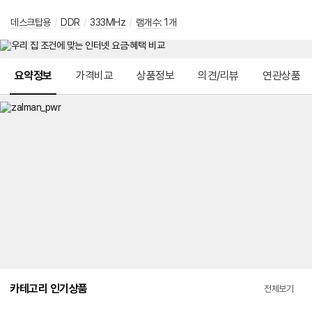
데스크탑용
/
DDR
/
333MHz
/
램개수
:
1개
메뉴 네비게이션
요약정보
가격비교
상품정보
의견/리뷰
연관상품
카테고리 인기상품
전체보기