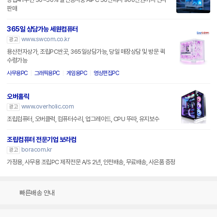
판매
365일 상담가능 세원컴퓨터
www.swcom.co.kr
광고
용산전자상가, 조립PC싼곳, 365일상담가능, 당일 매장상담 및 방문 퀵
수령가능
사무용PC
그래픽용PC
게임용PC
영상편집PC
오버홀릭
www.overholic.com
광고
조립컴퓨터, 오버클럭, 컴퓨터수리, 업그레이드, CPU 뚜따, 유지보수
조립컴퓨터 전문기업 보라컴
boracom.kr
광고
가정용, 사무용 조립PC 제작전문 A/S 2년, 안전배송, 무료배송, 사은품 증정
빠른배송 안내