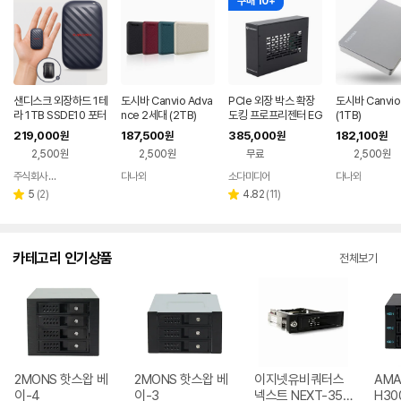
구매 10+
샌디스크 외장하드 1테
도시바 Canvio Adva
PCIe 외장 박스 확장
도시바 Canvio 
라 1TB SSDE10 포터
nce 2세대 (2TB)
도킹 프로프리젠터 EG
(1TB)
블 드라이브 대용량 C
PU 맥 교회 자막기 프
219,000
187,500
385,000
182,100
원
원
원
원
타입 초소형 외장HDD
프독 PP-DOCK
2,500원
2,500원
무료
2,500원
주식회사 피아이디
다나와
소다미디어
다나와
네이버
네이버
네이버
네이버
페이
페이
페이
페이
리
리
5
(
2
)
4.82
(
11
)
별
별
뷰
뷰
점
점
수
수
카테고리 인기상품
전체보기
2MONS 핫스왑 베
2MONS 핫스왑 베
이지넷유비쿼터스
AMA
이-4
이-3
넥스트 NEXT-35H
H30