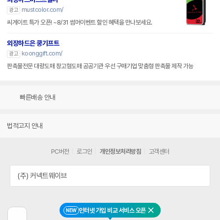
mustcolor.com/
광고
씨게이트 특가 오픈! ~8/31 썸머이벤트 할인 혜택을 만나보세요.
외장하드은 쿵기프트
koonggift.com/
광고
판촉물전문 대량도매 창고형도매 공공기관 우선 구매기업 맞춤형 판촉물 제작 가능
빠른배송 안내
법적고지 안내
PC버전
로그인
개인정보처리방침
고객센터
(주) 커넥트웨이브
인터넷 가입 비교 서비스 오픈
NEW
닫기
이