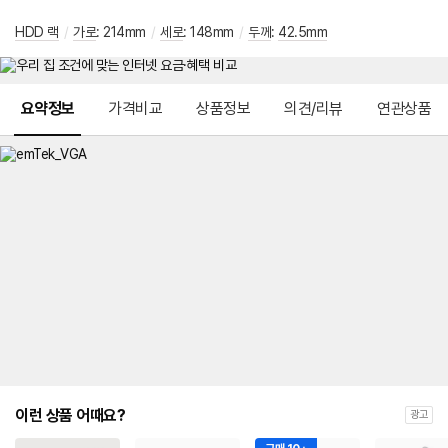
HDD 랙
/
가로
:
214mm
/
세로
:
148mm
/
두께
:
42.5mm
메뉴 네비게이션
요약정보
가격비교
상품정보
의견/리뷰
연관상품
이런 상품 어때요?
광고