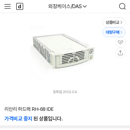
본문 바로가기
다
다나와
외장케이스/DAS
사
검
나
이
색
와
드
메
메
상품비교
인
뉴
대량구매
관
심
공
유
등록월 2002.04.
리안리 하드랙 RH-68 IDE
가격비교 중지
된 상품입니다.