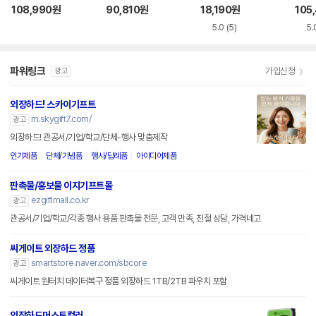
R
108,990
원
90,810
원
18,190
원
105
5.0
(5)
5.
파워링크
가입신청
광고
외장하드! 스카이기프트
m.skygift7.com/
광고
외장하드! 관공서/기업/학교/단체-행사 맞춤제작
인기제품
단체/기념품
행사/답례품
아이디어제품
판촉물/홍보물 이지기프트몰
ezgiftmall.co.kr
광고
관공서/기업/학교/각종 행사 용품 판촉물 전문, 고객 만족, 친절 상담, 가격네고
씨게이트 외장하드 정품
smartstore.naver.com/sbcore
광고
씨게이트 원터치 데이터복구 정품 외장하드 1TB/2TB 파우치 포함
외장하드머스트컬러