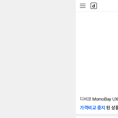
본문 바로가기
다
사
나
이
와
드
메
메
인
뉴
디비코 MomoBay UX-3
가격비교 중지
된 상