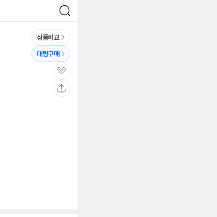
검
색
상품비교
대량구매
관
심
공
유