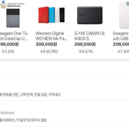
eagate One To
Western Digital
도시바 CANVIO B
Seagate 
ch Desktop US
WD NEW My Pas
ASICS 5
uch US
 BUS Power 데
sport Gen3
복구
99,000
원
309,000
원
269,000
원
209,00
이터복구
5.0
(59)
4.8
(8,780)
4.8
(274)
4.7
(99
 판촉물 전문, 고객 만족, 친절 상담, 가격네고
m/sbcore
 외장하드 1TB/2TB 파우치 포함