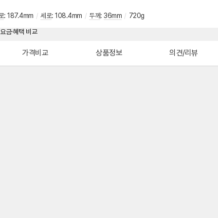
로
:
187.4mm
/
세로
:
108.4mm
/
두께
:
36mm
/
720g
가격비교
상품정보
의견/리뷰