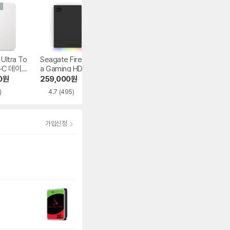
Ultra To
Seagate FireCud
EFM ipTIME HDD
Seagate Expans
B-C 데이터
a Gaming HDD 데
3135plus 외장하
on HDD 데이터복
이터복구
드
구
0
원
259,000
원
167,990
원
145,720
원
)
4.7
(495)
4.6
(47)
4.7
(64)
가입신청