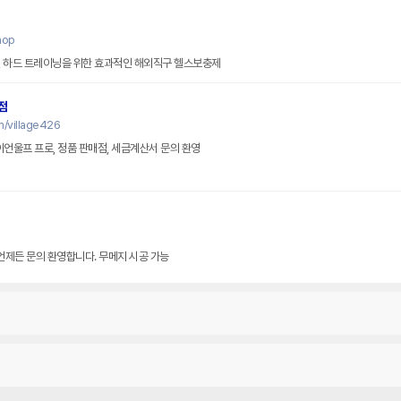
hop
, 하드 트레이닝을 위한 효과적인 해외직구 헬스보충제
점
m/village426
이언울프 프로, 정품 판매점, 세금계산서 문의 환영
 언제든 문의 환영합니다. 무메지 시공 가능