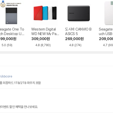
eagate One To
Western Digital
도시바 CANVIO B
Seagate 
ch Desktop US
WD NEW My Pas
ASICS 5
uch US
 BUS Power 데
sport Gen3
복구
99,000
원
309,000
원
269,000
원
209,00
이터복구
5.0
(59)
4.8
(8,780)
4.8
(274)
4.7
(99
m/sbcore
 외장하드 1TB/2TB 파우치 포함
썸머이벤트 할인 혜택을 만나보세요.