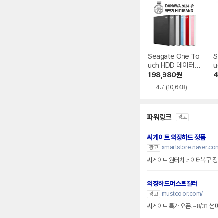
Seagate One To
S
uch HDD 데이터복
u
구
B
198,980
원
4
4.7
(10,648)
파워링크
광고
씨게이트 외장하드 정품
smartstore.naver.co
광고
씨게이트 원터치 데이터복구 정품
외장하드머스트컬러
mustcolor.com/
광고
씨게이트 특가 오픈! ~8/31 