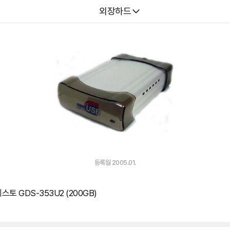
다나와
외장하드
등록월 2005.01.
 GDS-353U2 (200GB)