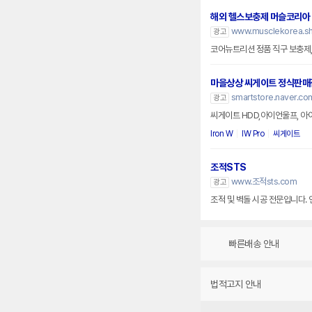
해외 헬스보충제 머슬코리아
www.musclekorea.s
광고
코어뉴트리션 정품 직구 보충제
마을상상 씨게이트 정식판매
smartstore.naver.co
광고
씨게이트 HDD,아이언울프, 아
Iron W
IW Pro
씨게이트
조적STS
www.조적sts.com
광고
조적 및 벽돌 시공 전문입니다.
빠른배송 안내
법적고지 안내