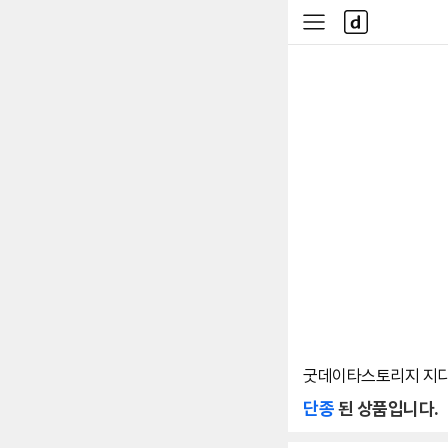
본문 바로가기
다
사
나
이
와
드
메
메
인
뉴
굿데이타스토리지 지디스토
단종
된 상품입니다.