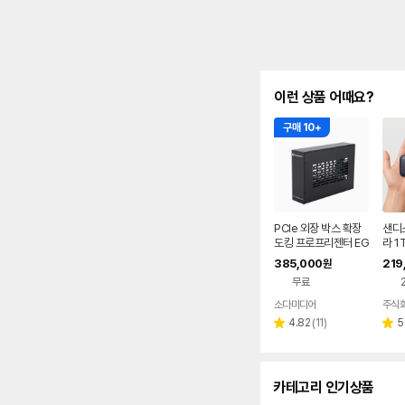
이런 상품 어때요?
구매 10+
PCIe 외장 박스 확장
샌디
도킹 프로프리젠터 EG
라 1
PU 맥 교회 자막기 프
블 드
385,000
219
원
프독 PP-DOCK
타입
무료
소다미디어
네이버
페이
리
4.82
(
11
)
5
별
별
뷰
점
점
수
카테고리 인기상품