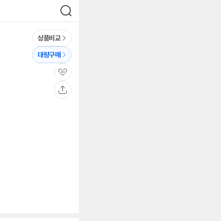
검
색
상품비교
대량구매
관
심
공
유