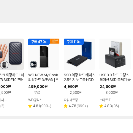
구매 470+
구매 110+
스크 외장하드 1테
WD NEW My Book
SSD 외장 하드 케이스
USB3.0 하드 도킹스
TB SSDE10 포터
외장하드 3년보증 [우
2.5인치 노트북 HDD
테이션 SSD 복제기 클
라이브 대용량 C
체국택배] 8TB, 블랙
USB 연결용 메탈
론 카피어
,000
499,000
4,950
24,800
원
원
원
원
 초소형 외장HDD
2,500원
무료
2,500원
3,000원
주식회사 피아이디
WD공식스토어
파워네트정보통신
스마트IT
네이버
네이버
네이버
페이
페이
페이
리
리
리
리
(
2
)
4.81
(
999+
)
4.78
(
999+
)
4.83
(
36
)
별
별
별
뷰
뷰
뷰
뷰
점
점
점
수
수
수
수