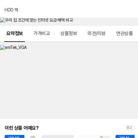
HDD 랙
메뉴 네비게이션
요약정보
가격비교
상품정보
의견/리뷰
연관상품
이런 상품 어때요?
광고