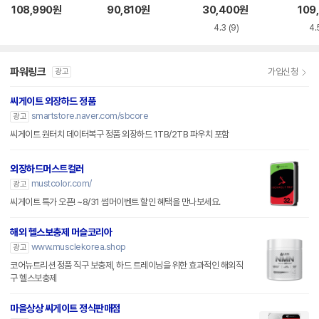
SSD
L
108,990
원
90,810
원
30,400
원
109
4.3
(9)
4.
파워링크
가입신청
광고
씨게이트 외장하드 정품
smartstore.naver.com/sbcore
광고
씨게이트 원터치 데이터복구 정품 외장하드 1TB/2TB 파우치 포함
외장하드머스트컬러
mustcolor.com/
광고
씨게이트 특가 오픈! ~8/31 썸머이벤트 할인 혜택을 만나보세요.
해외 헬스보충제 머슬코리아
www.musclekorea.shop
광고
코어뉴트리션 정품 직구 보충제, 하드 트레이닝을 위한 효과적인 해외직
구 헬스보충제
마을상상 씨게이트 정식판매점