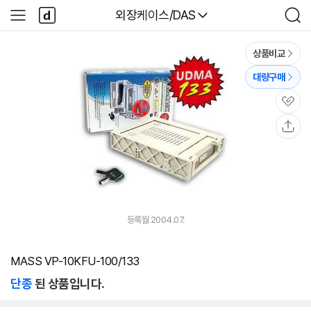
본문 바로가기
다
다나와
외장케이스/DAS
사
검
나
이
색
와
드
메
메
상품비교
인
뉴
대량구매
관
심
공
유
등록월 2004.07.
MASS VP-10KFU-100/133
단종
된 상품입니다.