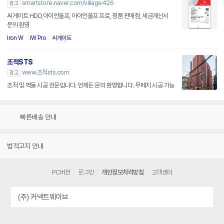
smartstore.naver.com/village426
광고
씨게이트 HDD,아이언울프, 아이언울프 프로, 정품 판매점, 세금계산서
문의 환영
Iron W
IW Pro
씨게이트
조적STS
www.조적sts.com
광고
조적 및 벽돌 시공 전문입니다. 언제든 문의 환영합니다. 무메지 시공 가능
빠른배송 안내
법적고지 안내
PC버전
로그인
개인정보처리방침
고객센터
(주) 커넥트웨이브