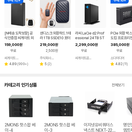
구매 1천+
구매 10+
[N배송 도착보장] 공
샌디스크 외장하드 1테
라씨 LaCie d2 Prof
PCIe 외장 박
식인증점 씨게이트 외
라 1TB SSDE10 포터
essional 24TB ST
도킹 프로프리젠
장하드 SEAGATE 외
블 드라이브 대용량 C
HA24000800
PU 맥 교회 자
159,000
219,000
2,299,000
385,000
원
원
원
원
장 HDD 데이터복구 3
타입 초소형 외장HDD
프독 PP-DOC
무료
2,500원
무료
무료
년보장 파우치 1TB, 블
랙
씨게이트 온라인몰
주식회사 피아이디
씨게이트공식총판
소다미디어
네이버
네이버
네이버
네
페이
페이
페이
페
리
리
리
4.89
(
999+
)
5
(
2
)
4.82
(
11
)
별
별
별
뷰
뷰
뷰
점
점
점
수
수
수
카테고리 인기상품
전체보기
2MONS 핫스왑 베
2MONS 핫스왑 베
이지넷유비쿼터스
명인
이-4
이-3
넥스트 NEXT-225
엠트루