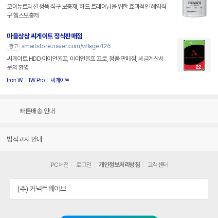
코어뉴트리션 정품 직구 보충제, 하드 트레이닝을 위한 효과적인 해외직
구 헬스보충제
마을상상 씨게이트 정식판매점
smartstore.naver.com/village426
광고
씨게이트 HDD,아이언울프, 아이언울프 프로, 정품 판매점, 세금계산서
문의 환영
Iron W
IW Pro
씨게이트
빠른배송 안내
법적고지 안내
PC버전
로그인
개인정보처리방침
고객센터
(주) 커넥트웨이브