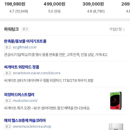
구
B BUS Power 데
sport Gen3
198,980
원
499,000
원
309,000
원
269
이터복구
4.7
(10,648)
5.0
(59)
4.8
(8,780)
4.
파워링크
가입신청
광고
판촉물/홍보물 이지기프트몰
ezgiftmall.co.kr
광고
관공서/기업/학교/각종 행사 용품 판촉물 전문, 고객 만족, 친절 상담, 가격네고
씨게이트 외장하드 정품
smartstore.naver.com/sbcore
광고
씨게이트 원터치 데이터복구 정품 외장하드 1TB/2TB 파우치 포함
외장하드머스트컬러
mustcolor.com/
광고
씨게이트 특가 오픈! ~8/31 썸머이벤트 할인 혜택을 만나보세요.
해외 헬스보충제 머슬코리아
www.musclekorea.shop
광고