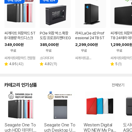
구매 130+
구매 10+
씨게이트 외장하드 5T
PCIe 외장 박스 확장
라씨 LaCie d2 Prof
씨게이트 외장하
B 대용량 하드디스크
도킹 프로프리젠터 EG
essional 24TB ST
TB 24테라 
5테라 One Touch H
PU 맥 교회 자막기 프
HA24000800
구 USB 영상 
349,000
385,000
2,299,000
1,299,000
원
원
원
원
DD / USB3.1 / 고속
프독 PP-DOCK
대용량 외장하드
무료
무료
무료
무료
데이터백업
발송
씨게이트외장하드 전문점
소다미디어
씨게이트공식총판
씨게이트외장하드
네이버
네이버
페이
페이
리
리
리
4.95
(
42
)
4.82
(
11
)
5
(
1
)
별
별
별
뷰
뷰
뷰
점
점
점
수
수
수
카테고리 인기상품
전체보기
Seagate One To
Seagate One To
Western Digital
도시바
uch HDD 데이터복
uch Desktop US
WD NEW My Pas
ASIC