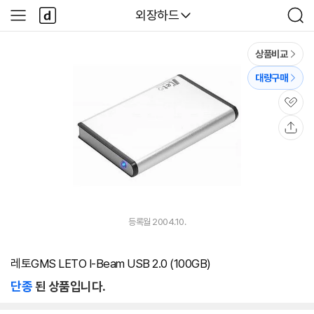
본문 바로가기
다
다나와
외장하드
사
검
나
이
색
와
드
메
메
상품비교
인
뉴
대량구매
관
심
공
유
등록월 2004.10.
레토GMS LETO I-Beam USB 2.0 (100GB)
단종
된 상품입니다.