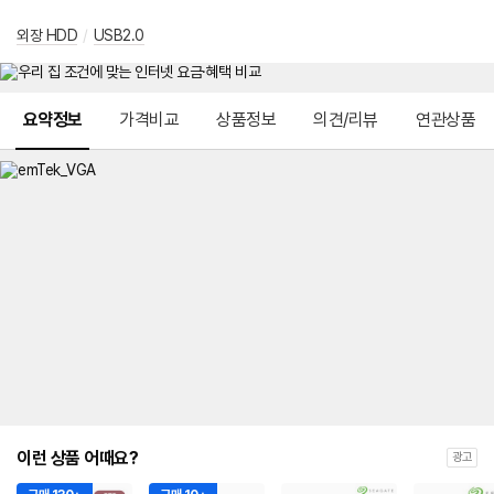
외장 HDD
/
USB2.0
메뉴 네비게이션
요약정보
가격비교
상품정보
의견/리뷰
연관상품
이런 상품 어때요?
광고