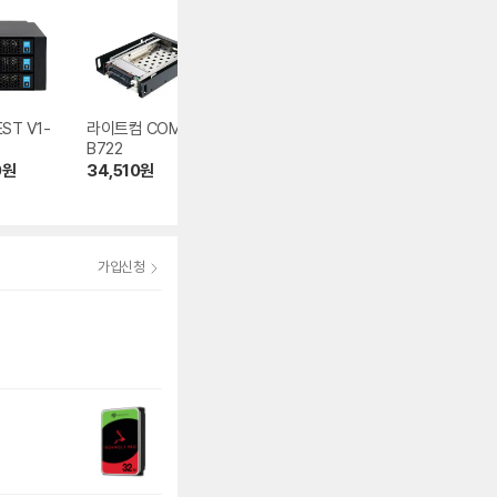
ST V1-
라이트컴 COMS T
AMAQUEST V1-
ISG AN-CS1204
B722
H500
CI
0
원
34,510
원
125,000
원
32,670
원
5.0
(3)
3.0
(1)
가입신청