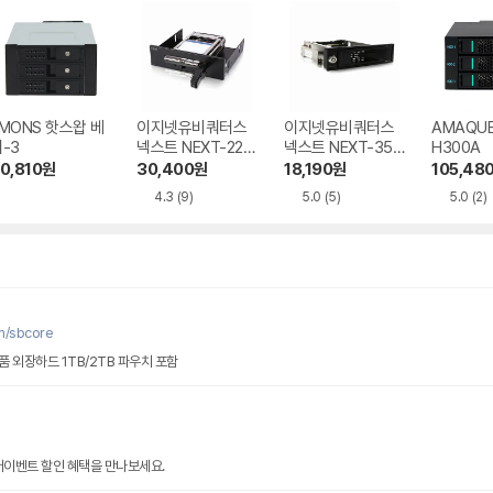
MONS 핫스왑 베
이지넷유비쿼터스
이지넷유비쿼터스
AMAQUE
-3
넥스트 NEXT-225
넥스트 NEXT-35H
H300A
SSD
R
0,810
원
30,400
원
18,190
원
105,48
4.3
(9)
5.0
(5)
5.0
(2)
m/sbcore
 외장하드 1TB/2TB 파우치 포함
썸머이벤트 할인 혜택을 만나보세요.