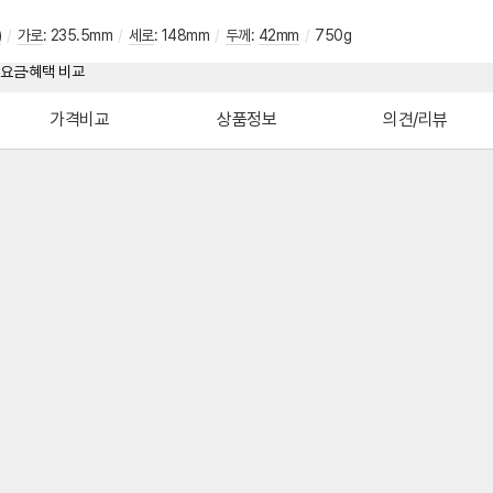
)
/
가로
:
235.5mm
/
세로
:
148mm
/
두께
:
42mm
/
750g
가격비교
상품정보
의견/리뷰