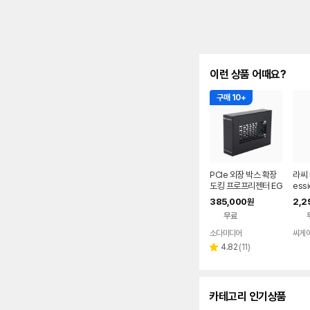
이런 상품 어때요?
구매 10+
PCIe 외장 박스 확장
라씨 L
도킹 프로프리젠터 EG
essi
PU 맥 교회 자막기 프
HA2
385,000
2,2
원
프독 PP-DOCK
무료
소다미디어
네이버
페이
리
4.82
(
11
)
별
뷰
점
수
카테고리 인기상품