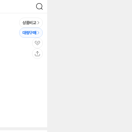
검
색
상품비교
대량구매
관
심
공
유