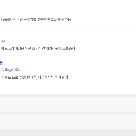
판촉물전문 대량도매 창고형도매 공공기관 우선 구매기업 맞춤형 판촉물 제작 가능
hop
, 하드 트레이닝을 위한 효과적인 해외직구 헬스보충제
점
m/village426
이언울프 프로, 정품 판매점, 세금계산서 문의 환영