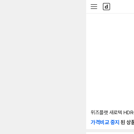
본문 바로가기
다
사
나
이
와
드
메
메
인
뉴
위즈플랫 새로텍 HDR-
가격비교 중지
된 상