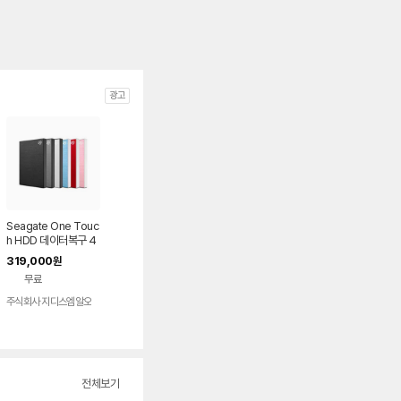
광고
Seagate One Touc
h HDD 데이터복구 4
TB, 실버
319,000
원
무료
주식회사 지디스엠알오
전체보기