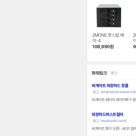
2MONS 핫스왑 베
2
이-4
이
108,990
원
9
파워링크
광고
씨게이트 외장하드 정품
smartstore.naver.co
광고
씨게이트 원터치 데이터복구 정품
외장하드머스트컬러
mustcolor.com/
광고
씨게이트 특가 오픈! ~8/31 