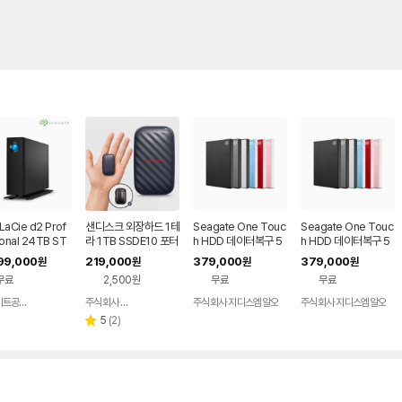
aCie d2 Prof
샌디스크 외장하드 1테
Seagate One Touc
Seagate One Touc
onal 24TB ST
라 1TB SSDE10 포터
h HDD 데이터복구 5
h HDD 데이터복구 5
4000800
블 드라이브 대용량 C
TB, 블랙
TB, 블루
99,000
219,000
379,000
379,000
원
원
원
원
타입 초소형 외장HDD
무료
2,500원
무료
무료
씨게이트공식총판
주식회사 피아이디
주식회사 지디스엠알오
주식회사 지디스엠알오
네이버
네이버
페이
페이
리
5
(
2
)
별
뷰
점
수