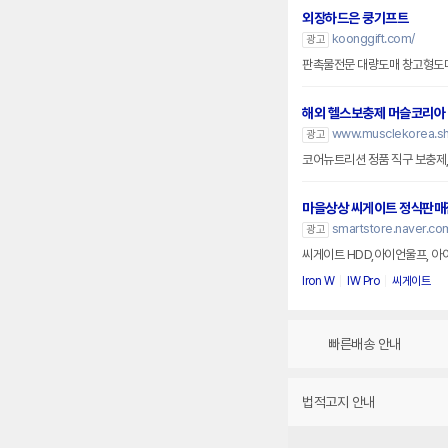
외장하드은 쿵기프트
koonggift.com/
광고
해외 헬스보충제 머슬코리아
www.musclekorea.s
광고
코어뉴트리션 정품 직구 보충제
마을상상 씨게이트 정식판매
smartstore.naver.co
광고
씨게이트 HDD,아이언울프, 아
Iron W
IW Pro
씨게이트
빠른배송 안내
법적고지 안내