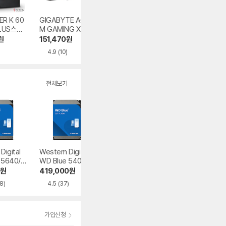
ER K 60
GIGABYTE A620
MSI MAG A600D
삼성전자 데스크
LUS스탠
M GAMING X 제이
N 80PLUS스탠다
Tower DM500T
V EU (중
씨현
드
GZ-AD7A Win11
원
151,470
원
48,700
원
1,919,000
원
o 16GB, M.2 2T
4.9
(10)
4.7
(167)
4.9
(32)
전체보기
Digital
Western Digital
Western Digital
도시바 DT01 720
 5640/2
WD Blue 5400/2
WD Blue 7200/6
0/64M
56M
4M
원
419,000
원
249,990
원
243,570
원
8)
4.5
(37)
4.8
(46)
4.8
(152)
가입신청