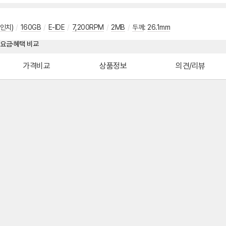
5인치)
/
160GB
/
E-IDE
/
7,200RPM
/
2MB
/
두께
:
26.1mm
가격비교
상품정보
의견/리뷰