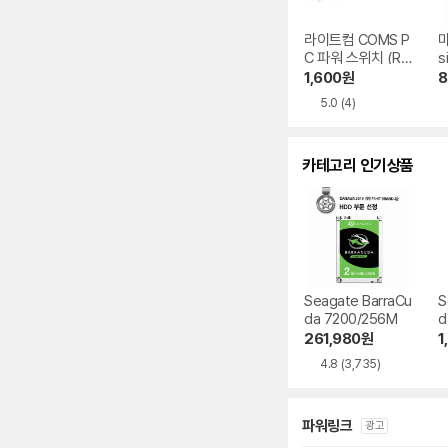
라이트컴 COMS P
마
C 파워 스위치 (RE
s
SET겸용) P9234,
U
1,600
원
8
0.5m
5.0
(4)
카테고리 인기상품
Seagate BarraCu
S
da 7200/256M
d
261,980
원
1
4.8
(3,735)
파워링크
광고