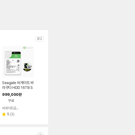
광고
Seagate 씨게이트 바
라쿠다 HDD 16TB S
T16000DM001 하
999,000
원
드디스크
무료
씨게이트공식총판
네이버
페이
리
5
(
3
)
별
뷰
점
수