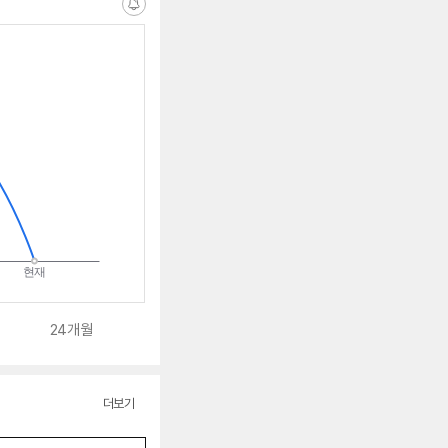
알
림
받
는
중
24개월
더보기