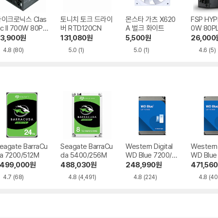
이크로닉스 Clas
토니치 토크 드라이
몬스타 가츠 X620
FSP HYP
ic II 700W 80PL
버 RTD120CN
A 벌크 화이트
0W 80P
S 230V EU
다드 230
3,900
원
131,080
원
5,500
원
26,000
고)
4.8
(80)
5.0
(1)
5.0
(1)
4.6
(5)
eagate BarraCu
Seagate BarraCu
Western Digital
Western 
a 7200/512M
da 5400/256M
WD Blue 7200/2
WD Blue
56M
56M
,499,000
원
488,030
원
248,990
원
471,560
4.7
(68)
4.8
(4,491)
4.8
(224)
4.8
(40