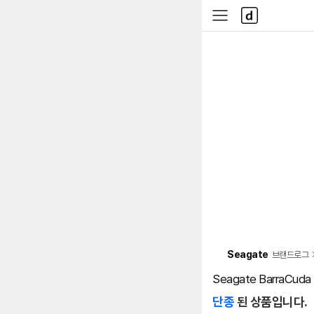
본문 바로가기
다
사
나
이
와
드
메
메
인
뉴
Seagate
브랜드로그
Seagate BarraCuda
단종
된 상품입니다.