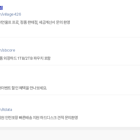
점
m/village426
이언울프 프로, 정품 판매점, 세금계산서 문의 환영
m/sbcore
 외장하드 1TB/2TB 파우치 포함
썸머이벤트 할인 혜택을 만나보세요.
/itdata
지원 안전포장 빠른배송 지원 하드디스크 견적 문의환영