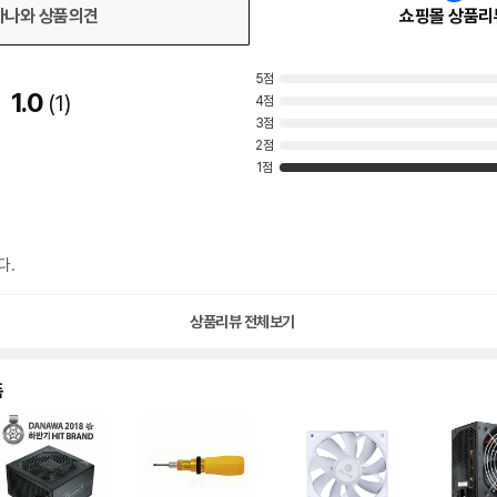
다나와 상품의견
쇼핑몰 상품리
5점
1.0
1
4점
3점
2점
1점
다.
상품리뷰 전체보기
품