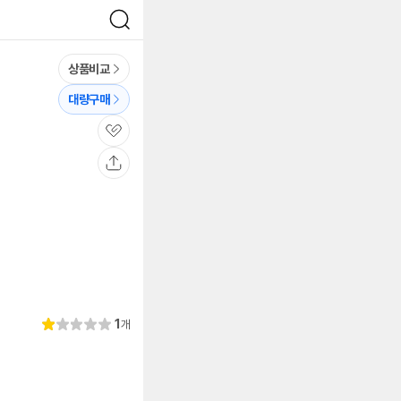
검
색
상품비교
대량구매
관
심
공
유
리
1
개
별
1.
뷰
점
0