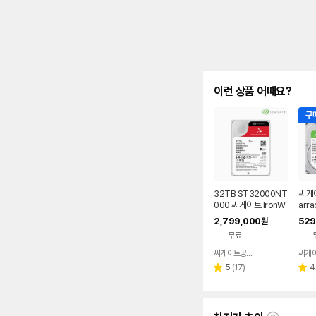
이런 상품 어때요?
구매
32TB ST32000NT
씨게이
000 씨게이트 IronW
arr
olf Pro NAS 하드디
DM
2,799,000
529
원
스크 5년보증 데이터
HDD
무료
복구 512MB, 32TB
포함
씨게이트공식총판
네이버
페이
리
5
(
17
)
4
별
별
뷰
점
점
수