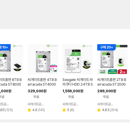
 10+
구매 20+
트총판 8TB B
씨게이트총판 4TB B
Seagate 씨게이트 바
씨게이트총판 2TB B
acuda ST8000
arracuda ST4000
라쿠다 HDD 24TB S
arracuda ST2000
004 하드디스크
DM004 하드디스크
T24000DM001 하
DM008 하드디스크
,000
329,000
1,559,000
289,000
원
원
원
원
 SATA3 케이블
HDD SATA3 케이블
드디스크
HDD
무료
무료
무료
무료
포함
씨게이트공식총판
씨게이트공식총판
씨게이트공식총판
씨게이트공식총판
네이버
네이버
네이버
네이버
페이
페이
페이
페이
리
리
리
리
.85
(
125
)
4.9
(
141
)
5
(
8
)
4.83
(
204
)
별
별
별
뷰
뷰
뷰
뷰
점
점
점
수
수
수
수