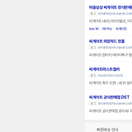
마을상상 씨게이트 정식판매
smartstore.naver.co
광고
씨게이트 HDD,아이언울프, 아
Iron W
IW Pro
씨게이트
씨게이트 외장하드 정품
smartstore.naver.co
광고
씨게이트 원터치 데이터복구 정품
씨게이트머스트컬러
mustcolor.com/
광고
씨게이트 특가 오픈! ~8/31 
씨게이트 공식판매점 DST
smartstore.naver.com
광고
씨게이트 공식판매점 공식AS 
빠른배송 안내