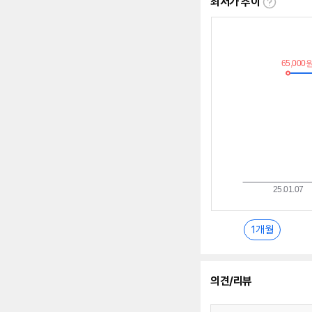
최저가 추이
최
저
가
추
이
란?
1개월
의견/리뷰