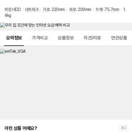
외장 HDD
/
네트워크
/
가로
:
220mm
/
세로
:
209mm
/
두께
:
75.7mm
/
1.
4kg
메뉴 네비게이션
요약정보
가격비교
상품정보
의견/리뷰
연관상품
이런 상품 어때요?
광고