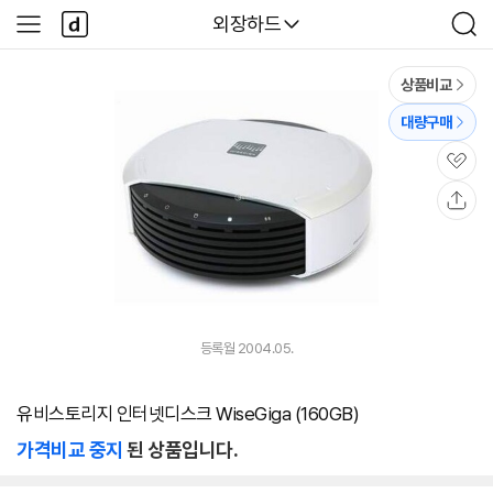
본문 바로가기
다
다나와
외장하드
사
검
나
이
색
와
드
메
메
상품비교
인
뉴
대량구매
관
심
공
유
등록월 2004.05.
유비스토리지 인터넷디스크 WiseGiga (160GB)
가격비교 중지
된 상품입니다.