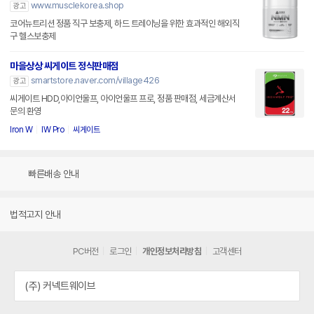
www.musclekorea.shop
광고
코어뉴트리션 정품 직구 보충제, 하드 트레이닝을 위한 효과적인 해외직
구 헬스보충제
마을상상 씨게이트 정식판매점
smartstore.naver.com/village426
광고
씨게이트 HDD,아이언울프, 아이언울프 프로, 정품 판매점, 세금계산서
문의 환영
Iron W
IW Pro
씨게이트
빠른배송 안내
법적고지 안내
PC버전
로그인
개인정보처리방침
고객센터
(주) 커넥트웨이브