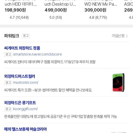
uch HDD 데이터복
uch Desktop US
WD NEW My Pas
ASIC
구
B BUS Power 데
sport Gen3
198,990
원
499,000
원
309,000
원
269
이터복구
4.7
(10,648)
5.0
(59)
4.8
(8,779)
4.
파워링크
가입신청
광고
씨게이트 외장하드 정품
smartstore.naver.com/sbcore
광고
씨게이트 원터치 데이터복구 정품 외장하드 1TB/2TB 파우치 포함
외장하드머스트컬러
mustcolor.com/
광고
씨게이트 특가 오픈! ~8/31 썸머이벤트 할인 혜택을 만나보세요.
외장하드은 쿵기프트
koonggift.com/
광고
판촉물전문 대량도매 창고형도매 공공기관 우선 구매기업 맞춤형 판촉물 제작 가능
해외 헬스보충제 머슬코리아