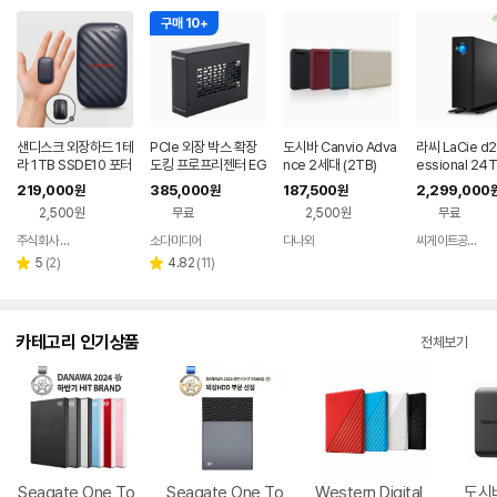
구매 10+
샌디스크 외장하드 1테
PCIe 외장 박스 확장
도시바 Canvio Adva
라씨 LaCie d2
라 1TB SSDE10 포터
도킹 프로프리젠터 EG
nce 2세대 (2TB)
essional 24
블 드라이브 대용량 C
PU 맥 교회 자막기 프
HA2400080
219,000
385,000
187,500
2,299,000
원
원
원
타입 초소형 외장HDD
프독 PP-DOCK
2,500원
무료
2,500원
무료
주식회사 피아이디
소다미디어
다나와
씨게이트공식총판
네이버
네이버
네이버
페이
페이
페이
리
리
5
(
2
)
4.82
(
11
)
별
별
뷰
뷰
점
점
수
수
카테고리 인기상품
전체보기
Seagate One To
Seagate One To
Western Digital
도시바