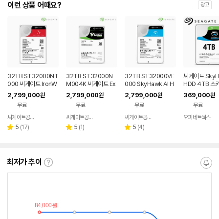
이런 상품 어때요?
광고
32TB ST32000NT
32TB ST32000N
32TB ST32000VE
씨게이트 SkyH
000 씨게이트 IronW
M004K 씨게이트 Ex
000 SkyHawk AI H
HDD 4TB 스
olf Pro NAS 하드디
os SATA3 엔터프라
DD SEAGATE CCT
크 영상감시 보
2,799,000
2,799,000
2,799,000
369,000
원
원
원
원
스크 5년보증 데이터
이즈 하드디스크 5년
V 하드디스크 512M
스토리지 하드
무료
무료
무료
무료
복구 512MB, 32TB
보증 512MB, 32TB
B, 32TB
씨게이트공식총판
씨게이트공식총판
씨게이트공식총판
오피네트웍스
네이버
네이버
네이버
페이
페이
페이
리
리
리
5
(
17
)
5
(
1
)
5
(
4
)
별
별
별
뷰
뷰
뷰
점
점
점
수
수
수
최저가 추이
최
알
저
림
가
받
추
는
이
중
란?