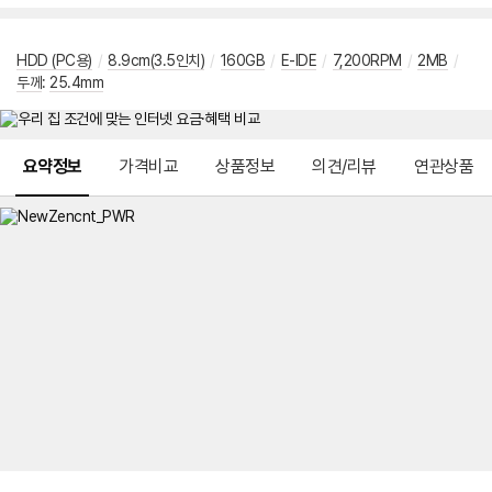
HDD (PC용)
/
8.9cm(3.5인치)
/
160GB
/
E-IDE
/
7,200RPM
/
2MB
/
두께
:
25.4mm
메뉴 네비게이션
요약정보
가격비교
상품정보
의견/리뷰
연관상품