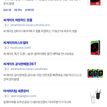
문의 환영
Iron W
IW Pro
씨게이트
씨게이트 외장하드 정품
smartstore.naver.com/sbcore
광고
씨게이트 원터치 데이터복구 정품 외장하드 1TB/2TB 파우치 포함
씨게이트머스트컬러
mustcolor.com/
광고
씨게이트 특가 오픈! ~8/31 썸머이벤트 할인 혜택을 만나보세요.
씨게이트 공식판매점 DST
smartstore.naver.com/itdata
광고
씨게이트 공식판매점 공식AS 지원 안전포장 빠른배송 지원 하드디스크
견적 문의환영
아이피타임 새론장터
saeronjangteo.com
광고
컴퓨터부품 유무선공유기 네트워크장비 기타주변기기 다나와