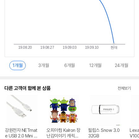
1개월
3개월
6개월
12개월
24개월
다른 고객이 함께 본 상품
전체보기
강원전자 NETmat
오피아컴 Kalron 장
필립스 Snow 3.0
Lexa
e USB 2.0 Mini B
난감이야기 캐릭터
32GB
V10