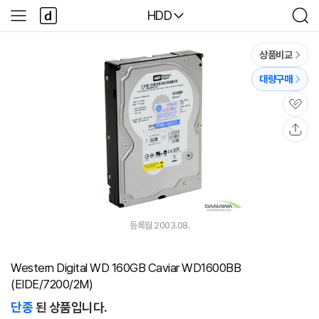
본문 바로가기
다
다나와
HDD
사
검
나
이
색
와
드
메
메
상품비교
인
뉴
대량구매
관
심
공
유
등록월 2003.08.
Western Digital WD 160GB Caviar WD1600BB
(EIDE/7200/2M)
단종
된 상품입니다.