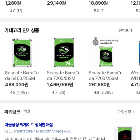
데이터 케이블 1.8
USB 64GB
1,280
원
29,140
원
18,890
원
12,1
m
4.8
(12)
5.0
(2)
5.
카테고리 인기상품
전체보기
Seagate BarraCu
Seagate BarraCu
Seagate BarraCu
West
da 5400/256M
da 7200/512M
da 7200/256M
WD B
56M
488,030
원
1,499,000
원
261,980
원
471
4.8
(4,482)
4.7
(63)
4.8
(3,685)
4.
파워링크
가입신청
광고
마을상상 씨게이트 정식판매점
smartstore.naver.com/village426
광고
씨게이트 HDD,아이언울프, 아이언울프 프로, 정품 판매점, 세금계산서