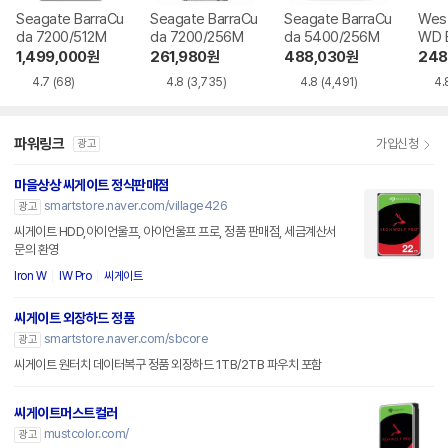
Seagate BarraCu
Seagate BarraCu
Seagate BarraCu
West
da 7200/512M
da 7200/256M
da 5400/256M
WD B
56M
1,499,000
원
261,980
원
488,030
원
248
4.7
(68)
4.8
(3,735)
4.8
(4,491)
4.
파워링크
가입신청
광고
마을상상 씨게이트 정식판매점
smartstore.naver.com/village426
광고
씨게이트 HDD,아이언울프, 아이언울프 프로, 정품 판매점, 세금계산서
문의 환영
Iron W
IW Pro
씨게이트
씨게이트 외장하드 정품
smartstore.naver.com/sbcore
광고
씨게이트 원터치 데이터복구 정품 외장하드 1TB/2TB 파우치 포함
씨게이트머스트컬러
mustcolor.com/
광고