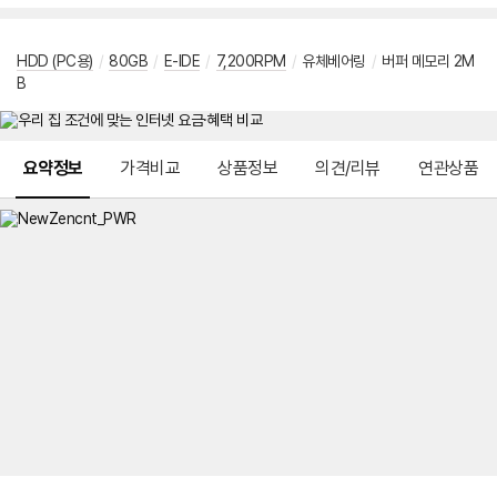
HDD (PC용)
/
80GB
/
E-IDE
/
7,200RPM
/
유체베어링
/
버퍼 메모리 2M
B
메뉴 네비게이션
요약정보
가격비교
상품정보
의견/리뷰
연관상품