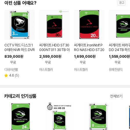
이런 상품 어때요?
광고
CCTV 하드 디스크 1
씨게이트 HDD ST30
씨게이트 IronWolf P
씨게이트 바라쿠
0테라 NVR 하드 DVR
000NT011 30TB 아
RO NAS HDD ST20
DD 24TB 하
HDD 10TB 씨게이트
이언울프 프로 나스용
000NT001 20TB
크 데스크탑용 
839,000
2,599,000
1,699,000
1,559,000
원
원
원
원
스카이호크
하드디스크
하드디스크
000DM001
무료
무료
무료
무료
디네이션몰
머스트컬러
머스트컬러
유쾌한생각
리
4.6
(
5
)
별
뷰
점
수
카테고리 인기상품
전체보기