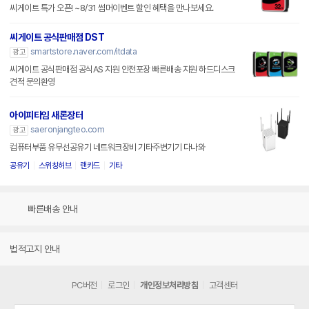
씨게이트 특가 오픈! ~8/31 썸머이벤트 할인 혜택을 만나보세요.
씨게이트 공식판매점 DST
smartstore.naver.com/itdata
광고
씨게이트 공식판매점 공식AS 지원 안전포장 빠른배송 지원 하드디스크
견적 문의환영
아이피타임 새론장터
saeronjangteo.com
광고
컴퓨터부품 유무선공유기 네트워크장비 기타주변기기 다나와
공유기
스위칭허브
랜카드
기타
빠른배송 안내
법적고지 안내
PC버전
로그인
개인정보처리방침
고객센터