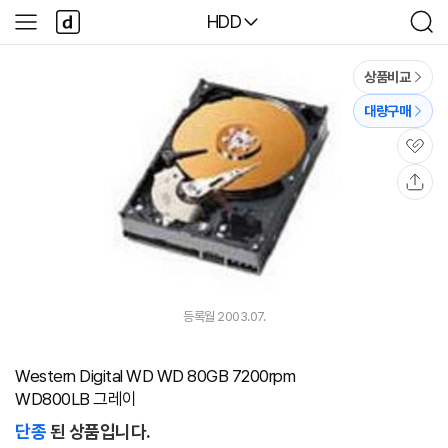
본문 바로가기
다
다나와
HDD
사
검
나
이
색
와
드
메
메
상품비교
인
뉴
대량구매
관
심
공
유
등록월 2003.07.
Western Digital WD WD 80GB 7200rpm
WD800LB 그레이
단종
된 상품입니다.