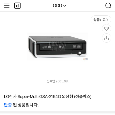
본문 바로가기
다
다나와
ODD
사
검
나
이
색
와
드
메
메
상품비교
인
뉴
관
심
공
유
등록월 2005.08.
LG전자 Super-Multi GSA-2164D 외장형 (정품박스)
단종
된 상품입니다.