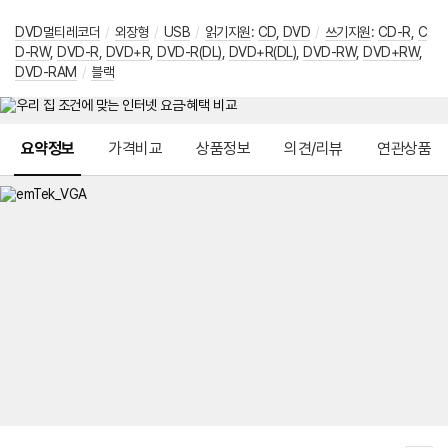
DVD멀티레코더
/
외장형
/
USB
/
읽기지원
:
CD
,
DVD
/
쓰기지원
:
CD-R
,
C
D-RW
,
DVD-R
,
DVD+R
,
DVD-R(DL)
,
DVD+R(DL)
,
DVD-RW
,
DVD+RW
,
DVD-RAM
/
블랙
메뉴 네비게이션
요약정보
가격비교
상품정보
의견/리뷰
연관상품