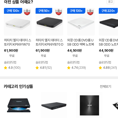
이런 상품 어때요?
광고
구매 130+
구매 50+
구매 130+
구매 220+
히타치 엘지 데이터 스
히타치 엘지 데이터 스
외장 CD롬 DVD롬 U
외장 CD롬 DV
토리지 KP99YW70
토리지 KP99YB70 D
SB ODD 맥북 노트북
SB ODD 노트
DVD 화이트 외장OD
VD 블랙 외장ODD C
호환 화이트 히타치엘
크탑 맥 호환 블
61,900
61,900
44,500
44,500
원
원
원
원
D CD DVD 리핑 안드
D DVD 리핑 안드로이
지 GP62NW60
치엘지 GP62N
무료
무료
무료
무료
로이드
드
솔로몬닷컴
솔로몬닷컴
솔로몬닷컴
솔로몬닷컴
네이버
네이버
네이버
네
페이
페이
페이
페
리
리
리
리
4.9
(
100
)
4.81
(
52
)
4.74
(
239
)
4.88
(
241
)
별
별
별
별
뷰
뷰
뷰
뷰
점
점
점
점
수
수
수
수
카테고리 인기상품
전체보기