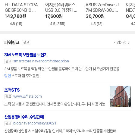
H.L DATA STORA
이지넷유비쿼터스
ASUS ZenDrive U
이지
GE BP60NB10 블
USB 3.0 외장형 D
7M SDRW-08U7
NEX
루레이 외장ODD
VD-RW NEXT-20
M-U-B
BR 
143,780
원
17,600
원
30,700
원
84,
0DVD-RW
4.8
(111)
4.5
(355)
4.5
(13)
4.
파워링크
가입신청
광고
3M 노트북 보안필름 보안기
smartstore.naver.com/noteoption
광고
3M 정품 노트북용 액정 화면 보안필름 블루라이트 차단 보안기 및 주변기기 전문몰
할인
스토어 찜 추가 할인
조적STS
www.조적sts.com
광고
조적 및 벽돌 시공 전문입니다. 언제든 문의 환영합니다. 무메지 시공 가능
산업용장비수리,수입판매
blog.naver.com/skyu0021
광고
산업장비/산업용 시스템수리/점검,인버터,드라이브,모니터 수리,단종품 수입판매