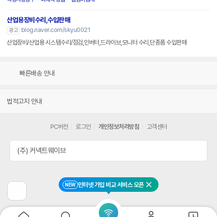
산업용장비수리,수입판매
blog.naver.com/skyu0021
광고
산업장비/산업용 시스템수리/점검,인버터,드라이브,모니터 수리,단종품 수입판매
빠른배송 안내
법적고지 안내
PC버전
로그인
개인정보처리방침
고객센터
(주) 커넥트웨이브
인터넷 가입 비교 서비스 오픈
NEW
닫기
이
전
페
이