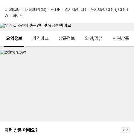
CD레코더
/
내장형(PC용)
/
E-IDE
/
읽기지원
:
CD
/
쓰기지원
:
CD-R
,
CD-R
W
/
화이트
메뉴 네비게이션
요약정보
가격비교
상품정보
의견/리뷰
연관상품
이런 상품 어때요?
광고