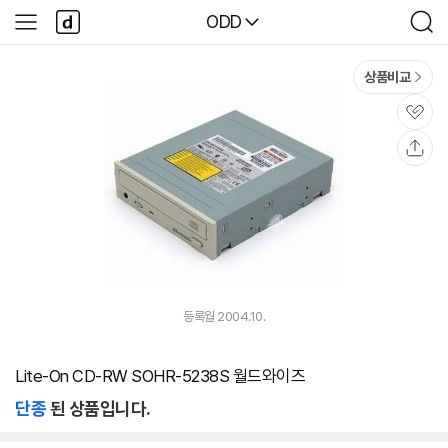
본문 바로가기
다
다나와
ODD
사
검
나
이
색
와
드
메
메
상품비교
인
뉴
관
심
공
유
등록월 2004.10.
Lite-On CD-RW SOHR-5238S 월드와이즈
단종
된 상품입니다.