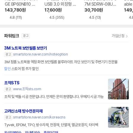
GE BP60NB10 블
USB 3.0 외장형 D
7M SDRW-08U7
able
루레이 외장ODD
VD-RW NEXT-20
M-U-B
Writ
143,780
원
17,600
원
30,700
원
149
0DVD-RW
0
4.8
(111)
4.5
(355)
4.5
(13)
4.
파워링크
가입신청
광고
3M 노트북 보안필름 보안기
smartstore.naver.com/noteoption
광고
3M 정품 노트북용 액정 화면 보안필름 블루라이트 차단 보안기 및 주변기기 전문몰
할인
스토어 찜 추가 할인
조적STS
www.조적sts.com
광고
조적 및 벽돌 시공 전문입니다. 언제든 문의 환영합니다. 무메지 시공 가능
고려신소재 방수전문자재
smartstore.naver.com/koreacns
광고
Tyvek, EPDM, TPO, 방수자재, 천장재, 단열재, 멸균포장지, 타이벡
옥상지붕방수
외내벽 방습
흡음마감재