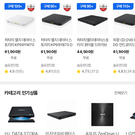
구매 130+
구매 50+
구매 90+
구매 110+
히타치 엘지 데이터 스
히타치 엘지 데이터 스
히타치엘지데이터스토
외장 CD DVD 
토리지 KP99YW70
토리지 KP99YB70 D
리지 포터블 드라이브
DD 안드로이드
DVD 화이트 외장OD
VD 블랙 외장ODD C
데스크탑 노트북 CD
트폰 지원 USB
61,900
61,900
44,500
61,900
원
원
원
원
D CD DVD 리핑 안드
D DVD 리핑 안드로이
DVD
블랙 히타치엘지
무료
무료
무료
무료
로이드
드
9YB70
솔로몬닷컴
솔로몬닷컴
솔로몬닷컴
솔로몬닷컴
네이버
페이
리
리
리
리
4.9
(
100
)
4.81
(
53
)
4.75
(
372
)
4.83
(
343
)
별
별
별
별
뷰
뷰
뷰
뷰
점
점
점
점
수
수
수
수
카테고리 인기상품
전체보기
H.L DATA STORA
이지넷유비쿼터스
ASUS ZenDrive U
LG전자