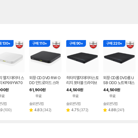
 130+
구매 110+
구매 90+
구매 220+
치 엘지 데이터 스
외장 CD DVD RW O
히타치엘지데이터스토
외장 CD롬 DVD롬 U
 KP99YW70
DD 안드로이드 스마
리지 포터블 드라이브
SB ODD 노트북 데스
 화이트 외장OD
트폰 지원 USB 외장형
데스크탑 노트북 CD
크탑 맥 호환 블랙 히타
900
61,900
44,500
44,500
원
원
원
원
D DVD 리핑 안드
블랙 히타치엘지 KP9
DVD
치엘지 GP62NB60
무료
무료
무료
무료
드
9YB70
몬닷컴
솔로몬닷컴
솔로몬닷컴
솔로몬닷컴
네이버
페이
리
리
리
리
.9
(
100
)
4.83
(
342
)
4.75
(
372
)
4.88
(
241
)
별
별
별
뷰
뷰
뷰
뷰
점
점
점
수
수
수
수