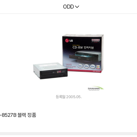
다나와
ODD
등록월 2005.05.
-8527B 블랙 정품