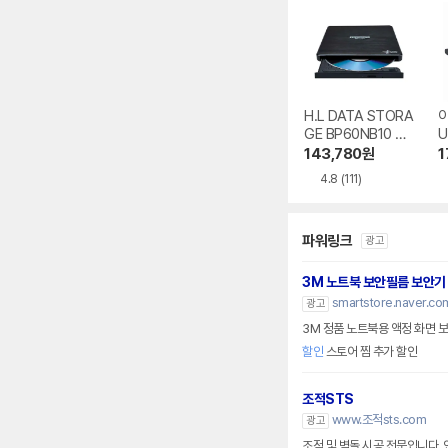
H.L DATA STORA
GE BP60NB10 블
U
루레이 외장ODD
V
143,780
원
1
0
4.8
(111)
파워링크
광고
3M 노트북 보안필름 보안기
smartstore.naver.co
광고
3M 정품 노트북용 액정 화면 
할인
스토어 찜 추가 할인
조적STS
www.조적sts.com
광고
조적 및 벽돌 시공 전문입니다.