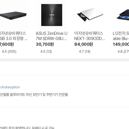
이지넷유비쿼터스
ASUS ZenDrive U
이지넷유비쿼터스
LG전자 Sl
SB 3.0 외장형 D
7M SDRW-08U7
NEXT-309ODD-
able Blu
D-RW NEXT-20
M-U-B
BR 트레이 방식
Writer 
7,600
원
30,700
원
84,000
원
149,00
DVD-RW
0
4.5
(355)
4.5
(13)
4.7
(14)
4.8
(27
m/noteoption
보안필름 블루라이트 차단 보안기 및 주변기기 전문몰
 언제든 문의 환영합니다. 무메지 시공 가능