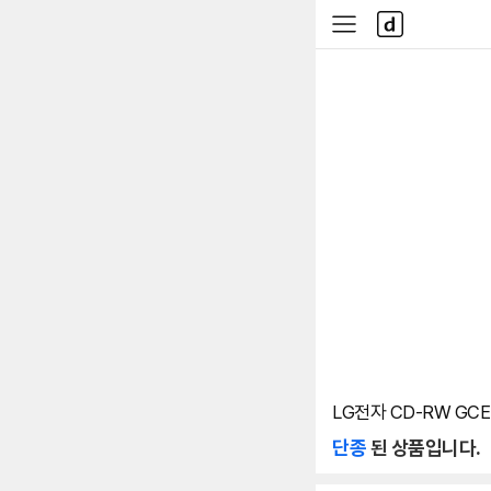
본문 바로가기
다
사
나
이
와
드
메
메
인
뉴
LG전자 CD-RW GCE
단종
된 상품입니다.