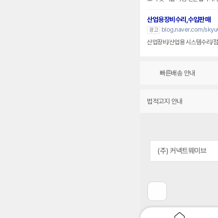
산업용장비수리,수입판매
blog.naver.com/sky
광고
산업장비/산업용 시스템수리/점
빠른배송 안내
법적고지 안내
(주) 커넥트웨이브
이
전
페
이