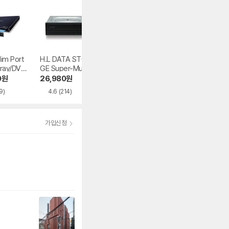
im Port
H.L DATA STORA
멜로디 CD-R 700
노트옵션 NOTEKI
-ray/DVD
GE Super-Multi G
MB 52x 벌크
NG USB3.0 외장
BP50NB4
H24NSD5
DD 케이스 NOP-
0
원
26,980
원
9,980
원
12,310
원
U3-7
9)
4.6
(214)
4.6
(94)
4.7
(26)
가입신청