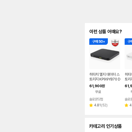
이런 상품 어때요?
구매 50+
구매
히타치 엘지 데이터 스
히타
토리지 KP99YB70 D
토리지
VD 블랙 외장ODD C
DVD
61,900
61,
원
D DVD 리핑 안드로이
D C
무료
드
로이
솔로몬닷컴
솔로
리
4.81
(
52
)
4
별
별
뷰
점
점
수
카테고리 인기상품