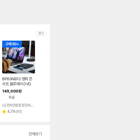
광고
구매 50+
BP60NB10 영화 콘
서트 블루레이 DVD
플레이어 노트북 외장
149,000
원
ODD 맥 호환
무료
LG전자인증점 정진씨앤에스
리
4.79
(
61
)
별
뷰
점
수
전체보기