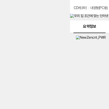
CD레코더
/
내장형(PC용)
메뉴 네비게이션
요약정보