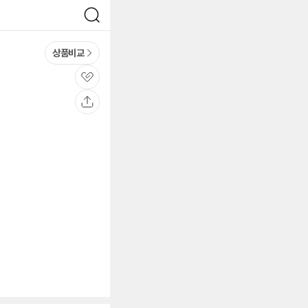
검
색
상품비교
관
심
공
유