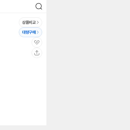
검
색
상품비교
대량구매
관
심
공
유