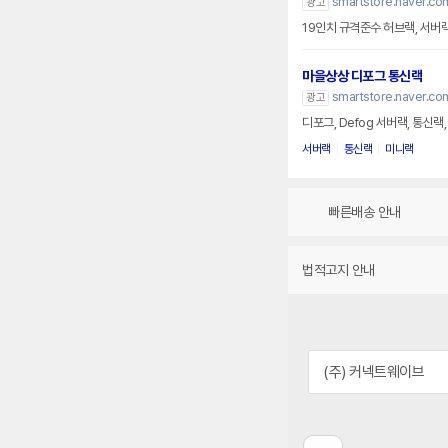
smartstore.naver.co
광고
19인치 규격준수 허브랙, 서버
마을상상 디포그 통신랙
smartstore.naver.co
광고
디포그, Defog 서버랙, 통신랙
서버랙
통신랙
미니랙
빠른배송 안내
법적고지 안내
(주) 커넥트웨이브