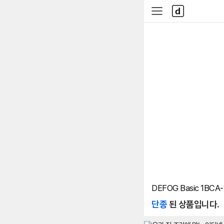
본문 바로가기
다
사
나
이
와
드
메
메
인
뉴
DEFOG Basic 1BCA
단종
된 상품입니다.