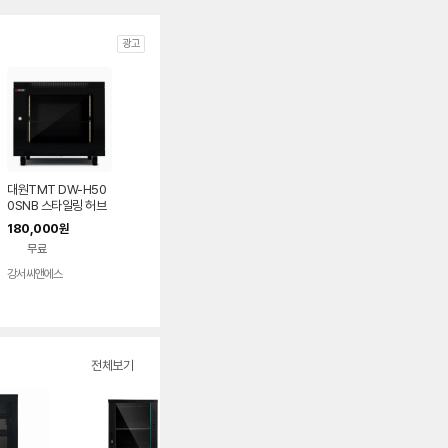
광고
대원TMT DW-H50
0SNB 스타일링 허브
랙 (H500 x W600 x
180,000
원
D500 / 9U) 블랙
무료
강서씨앤에스
네이버
페이
전체보기