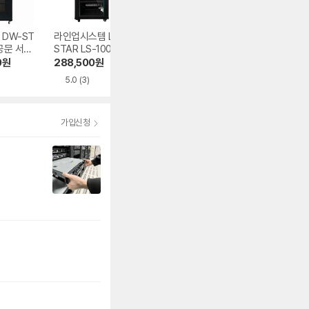
 DW-ST
라인업시스템 LAN
세이프네트워크 HP
라인업시스템 LA
공문 서버
STAR LS-1000HB
S-22SP 방음방진
STAR LS-500H
허브랙
서버랙
허브랙
0
원
288,500
원
950,000
원
125,500
원
5.0
(3)
5.0
(2)
5.0
(1)
가입신청