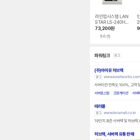
라인업시스템 LAN
인
STAR LS-240HM
2
허브랙
73,200
원
9
5.0
(1)
파워링크
광고
(주)아이유 허브랙
www.iunetworks.com
광고
서버이전 만족도 100%, 고객 
서버호스팅
코로케이션
서버
테라몰
www.teramall.co.kr
광고
19인치 표준 서버랙 및 허브랙,
허브랙, 서버랙 유통 판매