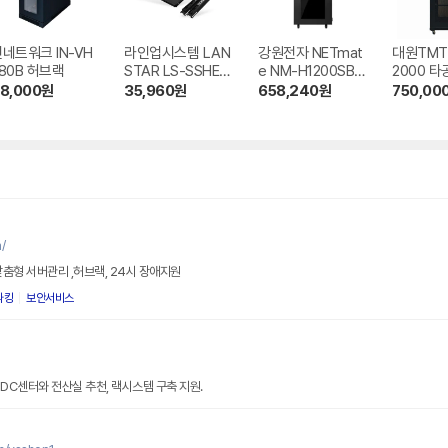
네트워크 IN-VH
라인업시스템 LAN
강원전자 NETmat
대원TMT
80B 허브랙
STAR LS-SSHE-1
e NM-H1200SBK
2000 타
220HB 허브랙 선
방음 허브랙
랙
8,000
원
35,960
원
658,240
원
750,00
반
/
맞춤형 서버관리 ,허브랙, 24시 장애지원
파킹
보안서비스
 IDC센터와 전산실 추천, 랙시스템 구축 지원.