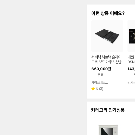
이런 상품 어때요?
서버랙 허브랙 슬라이
대원T
드 키보드 마우스선반
0SN
EXA-RK2e 1U 케이
랙 (H
660,000
143
원
블일체형
W60
무료
세이프네트워크
강서
네이버
페이
리
5
(
2
)
별
뷰
점
수
카테고리 인기상품