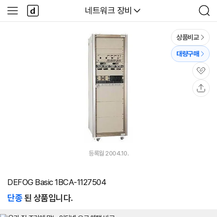
본문 바로가기
다
다나와
네트워크 장비
사
검
나
이
색
와
드
메
메
상품비교
인
뉴
대량구매
관
심
공
유
등록월 2004.10.
DEFOG Basic 1BCA-1127504
단종
된 상품입니다.