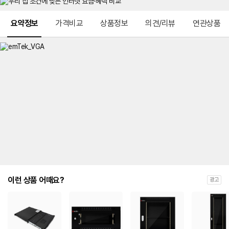
메뉴 네비게이션
요약정보
가격비교
상품정보
의견/리뷰
연관상품
이런 상품 어때요?
광고