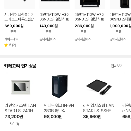
서버랙 허브랙 슬라이
대원TMT DW-H30
대원TMT DW-H75
대원TMT DW
드 키보드 마우스선반
0SNB 스타일링 허브
0SNB 스타일링 허브
00SNB 스타일
EXA-RK2e 1U 케이
랙 (H300 x D450 x
랙 (H750 x D600 x
브랙 (H2200 
660,000
143,000
286,000
1,000,000
원
원
원
원
블일체형
W600) 블랙
W600 / 15U) 블랙
0 x W600 / 4
무료
무료
무료
무료
랙
세이프네트워크
강서씨앤에스
강서씨앤에스
강서씨앤에스
네이버
네이버
네이버
페이
페이
페이
리
5
(
2
)
별
뷰
점
수
카테고리 인기상품
전체보기
라인업시스템 LAN
인네트워크 IN-VH
라인업시스템 LAN
강원전
STAR LS-240HM
280B 허브랙
STAR LS-SSHE-1
e N
허브랙
220HB 허브랙 선
방음
73,200
원
98,000
원
35,960
원
658
반
5.0
(1)