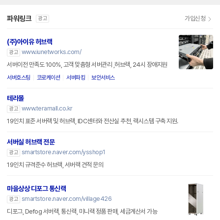
파워링크
가입신청
광고
(주)아이유 허브랙
www.iunetworks.com/
광고
서버이전 만족도 100%, 고객 맞춤형 서버관리 ,허브랙, 24시 장애지원
서버호스팅
코로케이션
서버파킹
보안서비스
테라몰
www.teramall.co.kr
광고
19인치 표준 서버랙 및 허브랙, IDC센터와 전산실 추천, 랙시스템 구축 지원.
서버실 허브랙 전문
smartstore.naver.com/ysshop1
광고
19인치 규격준수 허브랙, 서버랙 견적 문의
마을상상 디포그 통신랙
smartstore.naver.com/village426
광고
디포그, Defog 서버랙, 통신랙, 미니랙 정품 판매, 세금계산서 가능