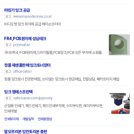
마킹기 잉크 공급
www.masonkorea.co.kr
광고
비디오젯 잉크 희석제 공급 메이슨코리아
FR4,PCB원자재 성심테크
pcbmall.kr
광고
국내 FR4, PCB원자재,드라이필름,PCB잉크,PCB 모든 부자재 쇼핑몰.
정품 재생품판매 잉크토너장터
officecall.kr
광고
정품 잉크토너 전문판매점, 쓰지않는 잉크토너 현금매입, 친절상담, 폐카트리지 매입
잉크 엠에스프린텍
cafe.naver.com/ppoody
광고
산업용 인쇄기, 패드인쇄기, 패드인쇄부자재, 수지부식판, 레이저부식판,
인쇄개발
인쇄부자재
개발실적
인쇄동영상
알모르리본 잉칸토리본 총판