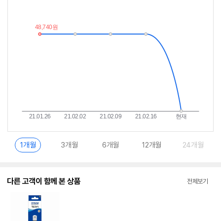
저
림
가
받
추
는
이
중
란?
1개월
3개월
6개월
12개월
24개월
다른 고객이 함께 본 상품
전체보기