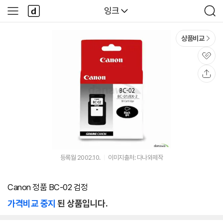
본문 바로가기
다
다나와
잉크
사
검
나
이
색
와
드
메
메
상품비교
인
뉴
관
심
공
유
등록월 2002.10.
이미지출처: 다나와제작
Canon 정품 BC-02 검정
가격비교 중지
된 상품입니다.