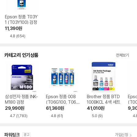
Epson 정품 T03Y
1 (T03Y100) 검정
11,390
원
4.8
(654)
카테고리 인기상품
전체보기
삼성전자 정품 INK-
Epson 정품 008
Brother 정품 BTD
Eps
M180 검정
(T06G100, T06G
100BKCL 4색 세트
(T0
200, T06G300,
29,990
원
61,360
원
41,010
원
9,3
T06G400) 4색 세
4.7
(1,783)
4.8
(61)
5.0
(9)
4.
트
파워링크
가입신청
광고