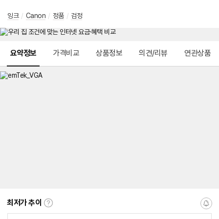
잉크
/
Canon
/
정품
/
검정
메뉴 네비게이션
요약정보
가격비교
상품정보
의견/리뷰
연관상품
최저가 추이
최
알