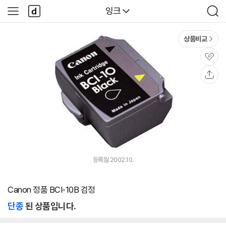
본문 바로가기
다
다나와
잉크
사
검
나
이
색
와
드
메
메
상품비교
인
뉴
관
심
공
유
등록월 2002.10.
Canon 정품 BCI-10B 검정
단종
된 상품입니다.