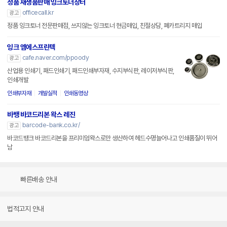
정품 재생품판매 잉크토너장터
officecall.kr
광고
정품 잉크토너 전문판매점, 쓰지않는 잉크토너 현금매입, 친절상담, 폐카트리지 매입
잉크 엠에스프린텍
cafe.naver.com/ppoody
광고
산업용 인쇄기, 패드인쇄기, 패드인쇄부자재, 수지부식판, 레이저부식판,
인쇄개발
인쇄부자재
개발실적
인쇄동영상
바뱅 바코드리본 왁스 레진
barcode-bank.co.kr/
광고
바코드뱅크 바코드리본을 프리미엄왁스로만 생산하여 헤드수명늘어나고 인쇄품질이 뛰어
남
빠른배송 안내
법적고지 안내