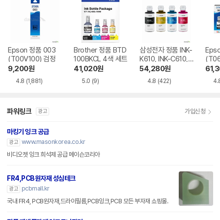
Epson 정품 003
Brother 정품 BTD
삼성전자 정품 INK-
Eps
(T00V100) 검정
100BKCL 4색 세트
K610, INK-C610, I
(T0
NK-M610, INK-Y6
200,
9,200
원
41,020
원
54,280
원
61,
10 4색 세트
T06
4.8
(1,881)
5.0
(9)
4.8
(422)
4.
트
파워링크
가입신청
광고
마킹기 잉크 공급
www.masonkorea.co.kr
광고
비디오젯 잉크 희석제 공급 메이슨코리아
FR4,PCB원자재 성심테크
pcbmall.kr
광고
국내 FR4, PCB원자재,드라이필름,PCB잉크,PCB 모든 부자재 쇼핑몰.