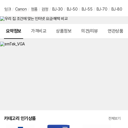
잉크
/
Canon
/
정품
/
검정
/
BJ-30
/
BJ-50
/
BJ-55
/
BJ-70
/
BJ-80
메뉴 네비게이션
요약정보
가격비교
상품정보
의견/리뷰
연관상품
카테고리 인기상품
전체보기