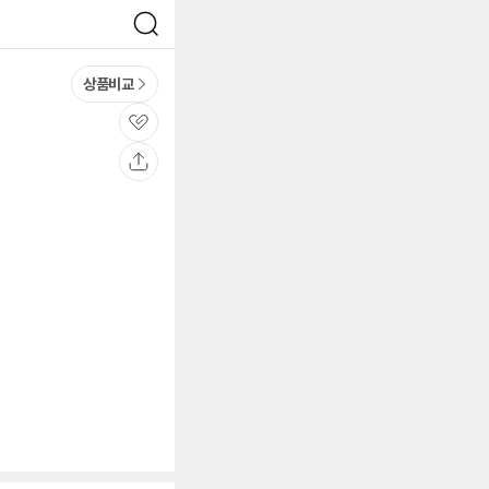
검
색
상품비교
관
심
공
유