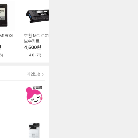
M180XL
호환 MC-G01 유지
재생 INK-M170 검
재생 955XL (L0
보수키트
정
72AA) 검정
원
4,500
원
9,990
원
11,900
원
6)
4.8
(71)
4.6
(2,194)
5.0
(1)
가입신청