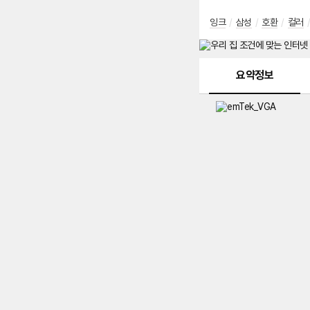
잉크
/
삼성
/
호환
/
컬러
/
메뉴 네비게이션
요약정보