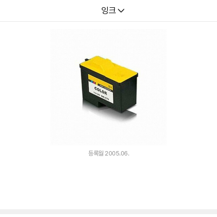
다나와
잉크
등록월 2005.06.