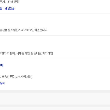
사무기기 판매 렌탈
품
렌탈상품
,좋은품질,저렴한가격으로 보답하겠습니다
착한가격 판매, 새제품 매입, 당일배송, 폐카매입
판매
. 배송비무료(도서지역 제외)
용지