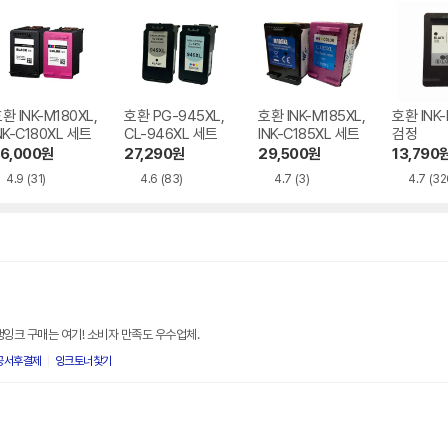
환 INK-M180XL,
호환 PG-945XL,
호환 INK-M185XL,
호환 INK-
NK-C180XL 세트
CL-946XL 세트
INK-C185XL 세트
검정
6,000
원
27,290
원
29,500
원
13,790
4.9
(31)
4.6
(83)
4.7
(3)
4.7
(32
생잉크 구매는 여기! 소비자 만족도 우수업체.
공서후결제
잉크토너찿기