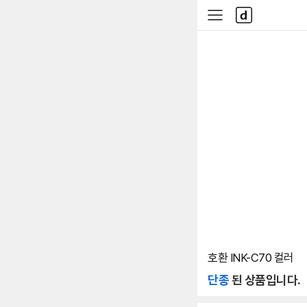
본문 바로가기
다
사
나
이
와
드
메
메
인
뉴
호환 INK-C70 컬러
단종
된 상품입니다.