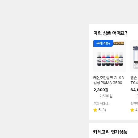
이런 상품 어때요?
구매 40+
캐논호환잉크 GI-93
엡손 
검정 PIXMA G590
T94
G595 G690 G695
생(호
2,300
64,
원
T
2,500원
오피스디시마트
잉크
네이버
페이
리
5
(
3
)
4
별
별
뷰
점
점
수
카테고리 인기상품