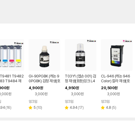
T9481 T9482
GI-90PGBK (캐논 9
T03Y1 (엡손 001) 검
CL-946 (캐논 946
83 T9484 재
0PGBK) 검정 재생(호
정 재생(호환)잉크 L4
Color) 칼라 재생(호
환)잉크 4색 SE
환)잉크 G5090 G50
150 L6160 L6270
환)잉크 IP2890 MX
900
4,900
4,950
20,500
원
원
원
원
92
499
3,000원
3,000원
3,000원
3,000원
맘
잉크맘
잉크맘
잉크맘
네이버
네이버
네이버
네이버
페이
페이
페이
페이
리
리
리
리
.94
(
16
)
5
(
10
)
4.94
(
17
)
4.8
(
5
)
별
별
별
뷰
뷰
뷰
뷰
점
점
점
수
수
수
수