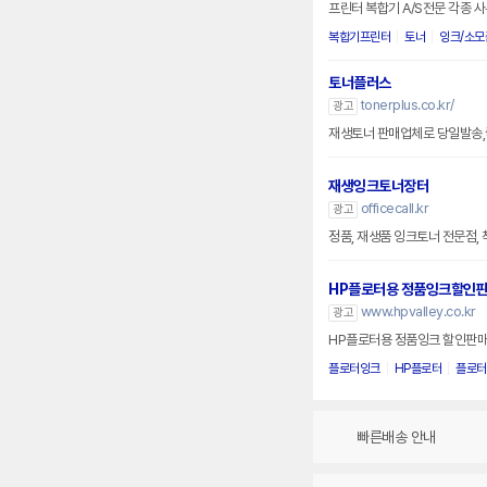
프린터 복합기 A/S전문 각종 
복합기프린터
토너
잉크/소모
토너플러스
tonerplus.co.kr/
광고
재생토너 판매업체로 당일발송
재생잉크토너장터
officecall.kr
광고
정품, 재생품 잉크토너 전문점, 
HP플로터용 정품잉크할인
www.hpvalley.co.kr
광고
HP플로터용 정품잉크 할인판매
플로터잉크
HP플로터
플로터
빠른배송 안내