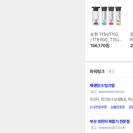
호환 T11H/T11G
호
(T11H100, T11G2
I
00, T11G300, T11
156,170
원
2
G400) 4색 세트
파워링크
광고
재생잉크 잉크맘
www.inkmom.kr
광고
프린터, 잉크토너 당일발송, 재
신규천원쿠폰
상품권증정
관
부산 프린터 복합기 전문점
www.ssd21.co.kr
광고