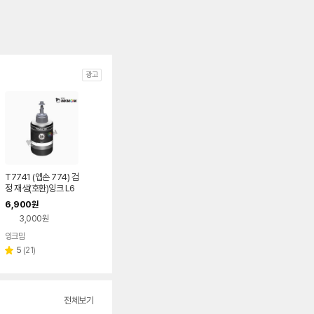
광고
T7741 (엡손 774) 검
정 재생(호환)잉크 L6
05 L655 L1455 M1
6,900
원
00
3,000원
잉크맘
네이버
페이
리
5
(
21
)
별
뷰
점
수
전체보기