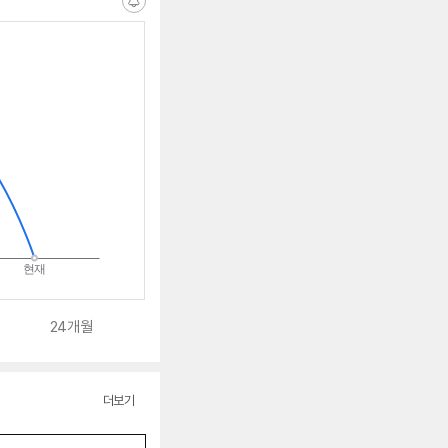
알
림
받
는
중
24개월
더보기