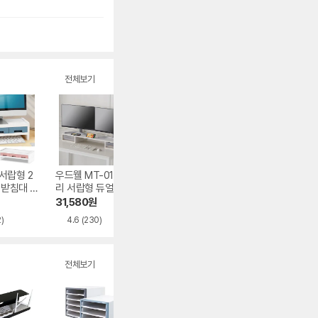
전체보기
서랍형 2
우드웰 MT-01 스토
오피스디포 플러그
디스토어 컴퓨터 
 받침대 H
리 서랍형 듀얼 모
베이직 모니터 받침
반 키보드 수납형
니터받침대 1개
대 BTS-002D
모니터 받침대
원
31,580
원
25,310
원
5,900
원
2)
4.6
(230)
5.0
(1)
4.0
(1)
전체보기