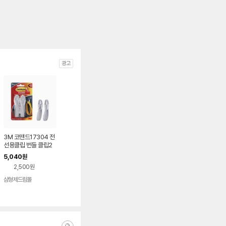
광고
3M 코맨드17304 전
선용클립 번들 클립2
테이프3
5,040
원
2,500원
삼형제드림몰
네이버
페이