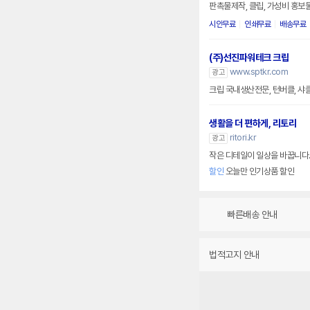
판촉물제작, 클립, 가성비 홍보
시안무료
인쇄무료
배송무료
(주)선진파워테크 크립
www.sptkr.com
광고
크립 국내생산전문, 턴버클, 샤클,
생활을 더 편하게, 리토리
ritori.kr
광고
작은 디테일이 일상을 바꿉니다.
할인
오늘만 인기상품 할인
빠른배송 안내
법적고지 안내