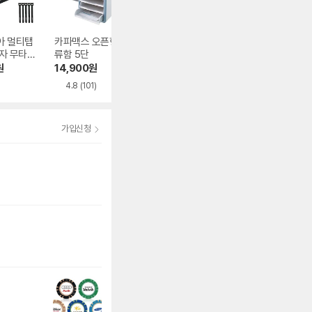
아 멀티탭
카파맥스 오픈형 서
야스트 가죽 데스크
쿠팡 코멧 대형 케
자 무타공
류함 5단
매트 M
이블정리함
+ 케이블타
원
14,900
원
9,700
원
7,720
원
4.8
(101)
가입신청