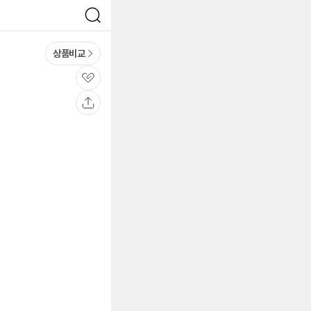
검
색
상품비교
관
심
공
유