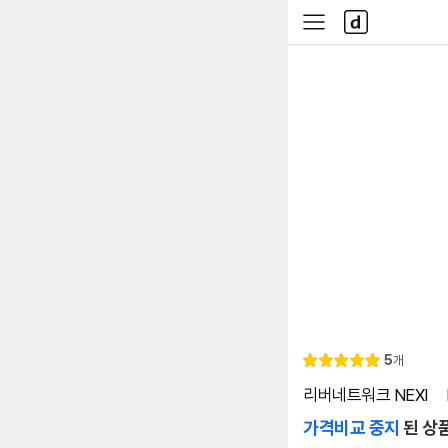
본문 바로가기
다
사
나
이
와
드
메
메
인
뉴
리
5
개
별
5.
뷰
점
0
리버네트워크 NEXI ㅤ
가격비교 중지
된 상