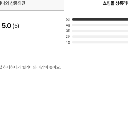
다나와 상품의견
쇼핑몰 상품리
5점
5.0
5
4점
3점
2점
1점
질 하나하나가 퀄리티와 마감이 좋아요.
.