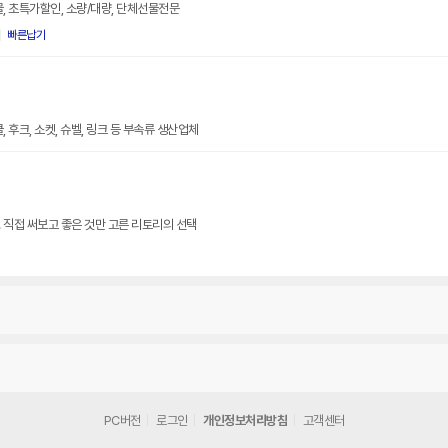
물, 초특가할인, 소량/대량, 단체선물전문
빠른납기
 후크, 소켓, 슈벨, 링크 등 부속류 생산업체
 직접 써보고 좋은 것만 고른 리토리의 선택
PC버전
로그인
개인정보처리방침
고객센터