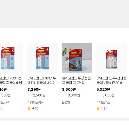
코맨드17301 전
3M 코맨드17017 투
3M 코멘드 투명 전선
3M 코맨드 훅-전선용
립 중 클립4 테
명전선용클립 벽걸이
용 클립 대 2개입
클립(번들) 17304
5
4 테이프5
20
3,290
3,600
5,320
원
원
원
원
2,500원
2,500원
3,000원
3,000원
제드림몰
삼형제드림몰
EROS
디엠오피스
네이버
네이버
네이버
네이버
페이
페이
페이
페이
리
리
리
(
3
)
4
(
1
)
5
(
1
)
별
별
뷰
뷰
뷰
점
점
수
수
수