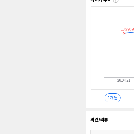
최
저
가
추
이
란?
1개월
의견/리뷰