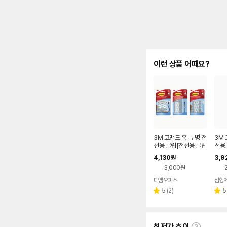
이런 상품 어때요?
3M 코맨드 훅-투명 전
3M 
선용 클립[전선용 클립
선용클
소(17302),전선용 클
이프
4,130
3,9
원
립 중(17301),전선용
3,000원
클립 대(17303)]
디엠오피스
삼형
리
5
(
2
)
5
별
별
뷰
점
점
수
최저가 추이