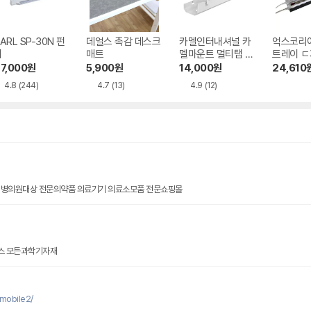
ARL SP-30N 펀
데얼스 촉감 데스크
카멜인터내셔널 카
억스코리
치
매트
멜마운트 멀티탭 케
트레이 ㄷ
이블거치대
형 대형 
7,000
원
5,900
원
14,000
원
24,610
이 5p
4.8
(244)
4.7
(13)
4.9
(12)
 병의원대상 전문의약품 의료기기 의료소모품 전문쇼핑몰
스 모든과학기자재
mobile2/