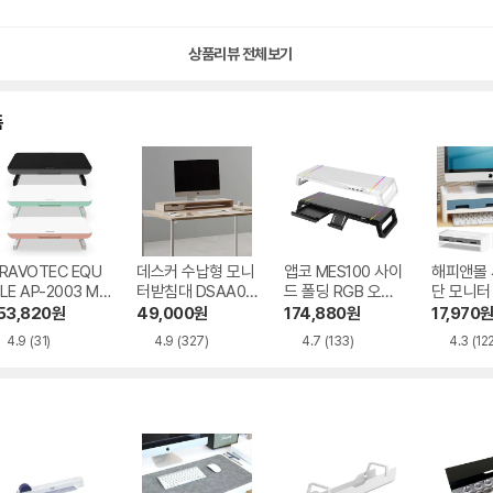
상품리뷰 전체보기
품
RAVOTEC EQU
데스커 수납형 모니
앱코 MES100 사이
해피앤몰 
LE AP-2003 M-
터받침대 DSAA03
드 폴딩 RGB 오거
단 모니터
ESK 모니터받침
03
나이저 USB 3.0 모
MM-011
53,820
원
49,000
원
174,880
원
17,970
대
니터받침대
4.9
(31)
4.9
(327)
4.7
(133)
4.3
(12