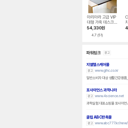
아리아라 고급 VIP
C
대형 가죽 데스크패
드
54,330
원
4
4.7
(51)
파워링크
광고
지엘헬스케어몰
www.glhc.co.kr
광고
일반소비자 대상 생활건강용품,
포사이언스 과학나라
www.4science.net
광고
과학실험 대표쇼핑몰 포사이언
클립 ABC판촉물
www.abc777.kr/new/
광고