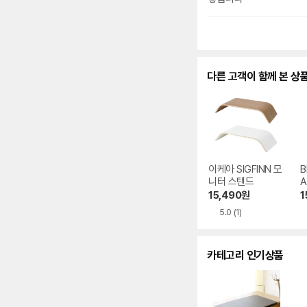
다른 고객이 함께 본 상
이케아 SIGFINN 모
B
니터 스탠드
A
D
15,490
원
1
5.0
(1)
카테고리 인기상품