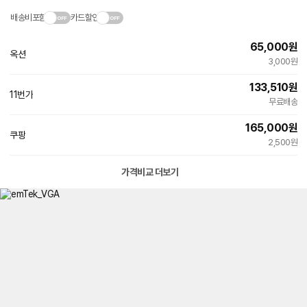
배송비포함
카드할인
65,000
원
옥션
빠른배송
3,000원
133,510
원
11번가
빠른배송
무료배송
165,000
원
쿠팡
2,500원
가격비교 더보기