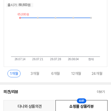
저
림
가
받
추
는
이
중
란?
1개월
3개월
6개월
12개월
24개월
의견/리뷰
더보기
481
다나와 상품의견
쇼핑몰 상품리뷰