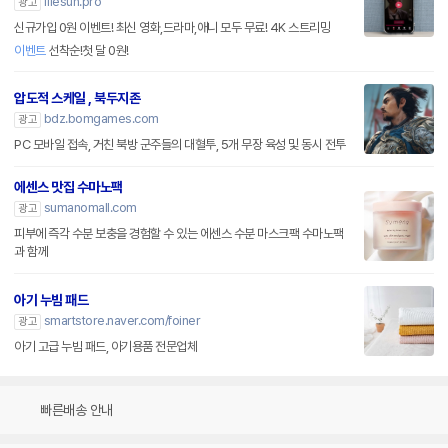
filesun.pro
광고
신규가입 0원 이벤트! 최신 영화,드라마,애니 모두 무료! 4K 스트리밍
이벤트
선착순!첫 달 0원!
압도적 스케일 , 북두지존
bdz.bomgames.com
광고
PC 모바일 접속, 거친 북방 군주들의 대혈투, 5개 무장 육성 및 동시 전투
에센스 맛집 수마노팩
sumanomall.com
광고
피부에 즉각 수분 보충을 경험할 수 있는 에센스 수분 마스크팩 수마노팩
과 함께
아기 누빔 패드
smartstore.naver.com/foiner
광고
아기 고급 누빔 패드, 아기용품 전문업체
빠른배송 안내