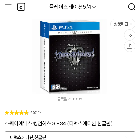
본문 바로가기
다
다나와
플레이스테이션5/4
사
검
나
이
색
와
드
메
메
상품비교
인
뉴
관
심
공
유
등록월 2019.05.
리
481
개
별
4.
뷰
점
8
스퀘어에닉스 킹덤하츠 3 PS4 (디럭스에디션,한글판)
디럭스에디션,한글판
옵