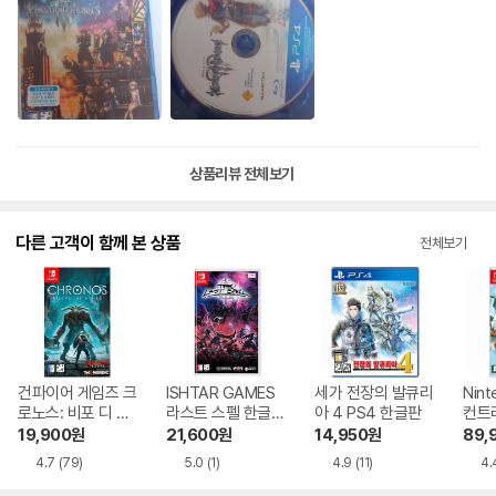
상품리뷰 전체보기
다른 고객이 함께 본 상품
전체보기
건파이어 게임즈 크
ISHTAR GAMES
세가 전장의 발큐리
Nin
로노스: 비포 디 애
라스트 스펠 한글판
아 4 PS4 한글판
컨트
쉬 한글판 SWITC
SWITCH, 패키지칩
프리즈
19,900
원
21,600
원
14,950
원
89,
H, 패키지칩
문/
4.7
(79)
5.0
(1)
4.9
(11)
4.