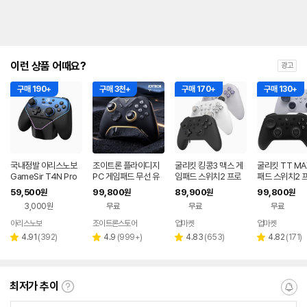
이런 상품 어때요?
광고
구매 190+
구매 3천+
구매 170+
구매 130+
국내정발 아리스노보
조이트론 플라이디지
굴리킷 킹콩3 맥스 게
굴리킷 TT MA
GameSir T4N Pro
PC 게임패드 무선 유
임패드 스위치2 프로
패드 스위치2 
슈퍼노바 무선 게임써
선 모바일 컨트롤러 베
콘 PC 스팀 모바일 컨
PC 스팀 모바일
59,500
99,800
89,900
99,800
원
원
원
원
블루투스 게임패드
이더5 프로 붉은사막
트롤러 KK3 MAX
롤러
3,000원
무료
무료
무료
아리스노보
조이트론스토어
업마켓
업마켓
네이버
네이버
네이버
페이
페이
페이
리
리
리
리
4.91
(
392
)
4.9
(
999+
)
4.83
(
653
)
4.82
(
171
)
별
별
별
별
뷰
뷰
뷰
뷰
점
점
점
점
수
수
수
수
최저가 추이
최
알