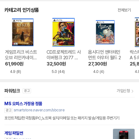
카테고리 인기상품
전체보기
게임프리크 비스트
CD프로젝트레드 사
옵시디언 엔터테인
락스
오브 리인카네이션
이버펑크 2077 얼
먼트 아우터 월드 2
A 5
윤회의 짐승
티밋 에디션 한글판
61,990
원
32,500
원
27,300
원
25,
4.9
(8)
5.0
(44)
4.0
(4)
4.
파워링크
가입신청
광고
MS 오피스 가정용 정품
smartstore.naver.com/sbcore
광고
포인트적립/한국정품/PC,노트북 설치/이메일 또는 패키지 발송/게임용 주변기기
게임 파일썬