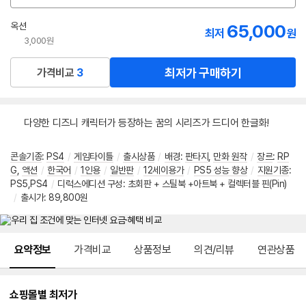
션
선
옥션
65,000
최저
원
택
3,000원
최저가 구매하기
가격비교
3
다양한 디즈니 캐릭터가 등장하는 꿈의 시리즈가 드디어 한글화!
콘솔기종
:
PS4
/
게임타이틀
/
출시상품
/
배경
:
판타지
,
만화 원작
/
장르
:
RP
G
,
액션
/
한국어
/
1인용
/
일반판
/
12세이용가
/
PS5 성능 향상
/
지원기종
:
PS5,PS4
/
디럭스에디션 구성: 초회판 + 스틸북 +아트북 + 컬렉터블 핀(Pin)
/
출시가: 89,800원
메뉴 네비게이션
요약정보
가격비교
상품정보
의견/리뷰
연관상품
쇼핑몰별 최저가