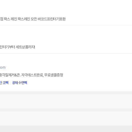
문점 왁스 레진 왁스레진 모든 바코드프린터기호환
린터기부터 세트상품까지!
com
력/각질제거&관. 자극테스트완료, 무료샘플증정
탄 코팩
광채 수면팩