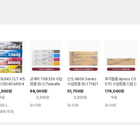
SUNG CLT-K5
교세라 TK8339 수입
신도 N600 Series
후지필름 Apeos C3
 C504S M504
정품 토너 (Taskalfa
수입정품 토너 TN21
070 수입정품 드럼 C
504S 순정품토너
3252ci,3253ci) TK
7,TN414 (BIZ 028,
T351312 쇼부
,500
98,000
51,700
176,000
원
원
원
원
세트
8337
283)
무료
3,300원
3,300원
무료
프린터토너마트
토너마트
토너마트
토너마트
네이버
페이
리
.84
(
158
)
뷰
수