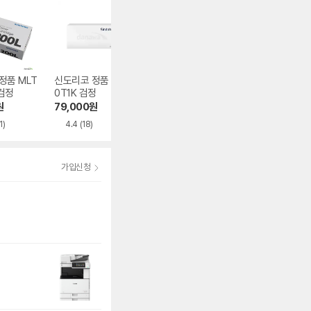
정품 MLT
신도리코 정품 A50
삼성전자 정품 MLT
삼성전자 정품 CL
 검정
0T1K 검정
-D111S 검정
-P510C 4색 세트
원
79,000
원
75,600
원
284,870
원
1)
4.4
(18)
4.7
(2,392)
4.8
(410)
가입신청