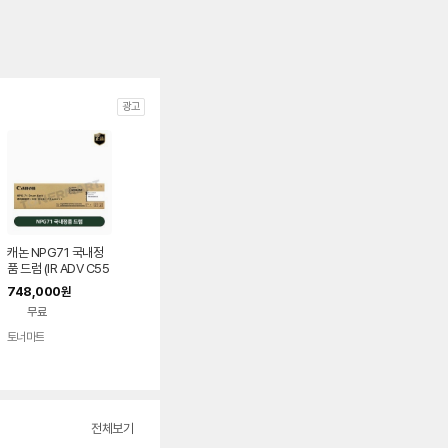
광고
캐논 NPG71 국내정
품 드럼 (IR ADV C55
35i,5540i,5550i,5
748,000
원
560i)
무료
토너마트
전체보기