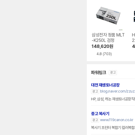
삼성전자 정품 MLT
H
-K250L 검정
2
W
148,620
원
4
A
4.8
(703)
파워링크
광고
대전 재생토너공장
blog.naver.com/zzuz
광고
HP, 삼성, 캐논 재생토너공장
중고 복사기
www.119canon.co.kr
광고
복사기 프린터 복합기 컬러복합