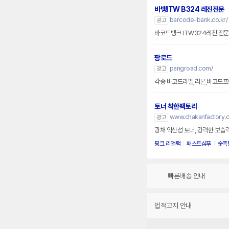
바뱅ITW B324 레진전문
barcode-bank.co.kr/
광고
바코드뱅크 ITW324레진 전
팡로드
pangroad.com/
광고
각종 바코드라벨,리본,바코드프
토너 착한팩토리
www.chakanfactory.
광고
광채 약산성 토너, 강력한 보습
핑크 리얼팩
패스트샴푸
숯폭
빠른배송 안내
법적고지 안내