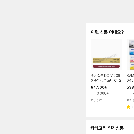
이런 상품 어때요?
후지필름 DC-V 206
SAM
0 수입정품 토너 CT2
04S
02508 모노리스
S Y
64,900
538
원
4색
3,300원
토너마트
4
별
점
카테고리 인기상품