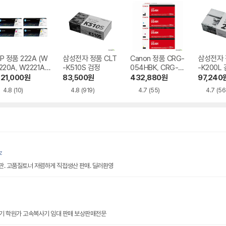
P 정품 222A (W
삼성전자 정품 CLT
Canon 정품 CRG-
삼성전자 
220A, W2221A,
-K510S 검정
054HBK, CRG-0
-K200L
2222A, W2223
54HC, CRG-054
21,000
원
83,500
원
432,880
원
97,240
) 4색 세트
HM, CRG-054HY
4.8
(10)
4.8
(919)
4.7
(55)
4.7
(56
4색 세트
z
직판. 고품질토너 저렴하게 직접생산 판매. 딜러환영
기 학원가 고속복사기 임대 판매 보상판매전문