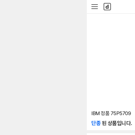
본문 바로가기
다
사
나
이
와
드
메
메
인
뉴
IBM 정품 75P5709
단종
된 상품입니다.