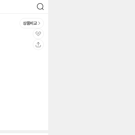
검
색
상품비교
관
심
공
유