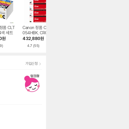
정품 CLT
Canon 정품 CRG-
Brother 정품 TN-
삼성전자 정품 ML
 4색 세트
054HBK, CRG-0
269BK 검정
-K250S 검정
54HC, CRG-054
0
원
432,880
원
92,000
원
96,740
원
HM, CRG-054HY
9)
4.7
(55)
5.0
(1)
4.8
(249)
4색 세트
가입신청