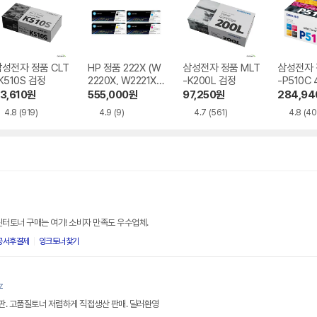
성전자 정품 CLT
HP 정품 222X (W
삼성전자 정품 MLT
삼성전자 
K510S 검정
2220X, W2221X,
-K200L 검정
-P510C
W2222X, W2223
3,610
원
555,000
원
97,250
원
284,94
X) 4색 세트
4.8
(919)
4.9
(9)
4.7
(561)
4.8
(40
린터토너 구매는 여기! 소비자 만족도 우수업체.
공서후결제
잉크토너찿기
z
직판. 고품질토너 저렴하게 직접생산 판매. 딜러환영