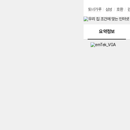
토너가루
/
삼성
/
호환
/
메뉴 네비게이션
요약정보