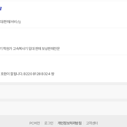
샵
대/판매/서비스)
기 학원가 고속복사기 임대 판매 보상판매전문
환이 잘됩니다. B220 B128 B324 짱
PC버전
로그인
개인정보처리방침
고객센터