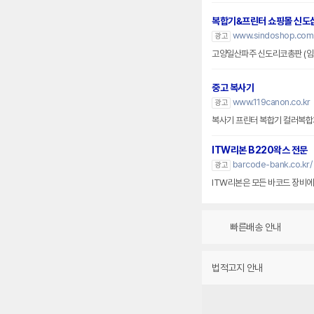
복합기&프린터 쇼핑몰 신도
www.sindoshop.com
광고
고양일산파주 신도리코총판 (임
중고 복사기
www.119canon.co.kr
광고
복사기 프린터 복합기 컬러복합
ITW리본 B220왁스 전문
barcode-bank.co.kr/
광고
ITW리본은 모든 바코드 장비에 호
빠른배송 안내
법적고지 안내