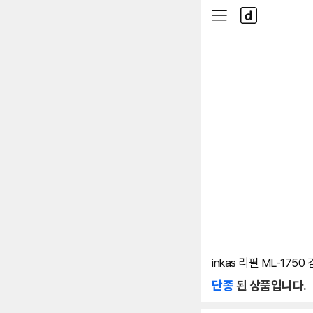
본문 바로가기
다
사
나
이
와
드
메
메
인
뉴
inkas 리필 ML-1750
단종
된 상품입니다.