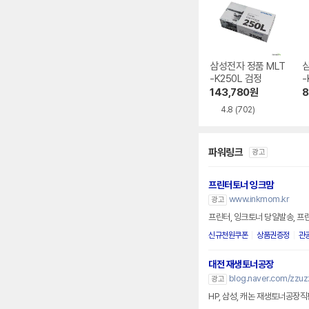
삼성전자 정품 MLT
삼
-K250L 검정
-
143,780
원
8
4.8
(702)
파워링크
광고
프린터토너 잉크맘
www.inkmom.kr
광고
프린터, 잉크토너 당일발송, 프
신규천원쿠폰
상품권증정
관
대전 재생토너공장
blog.naver.com/zzuz
광고
HP, 삼성, 캐논 재생토너공장