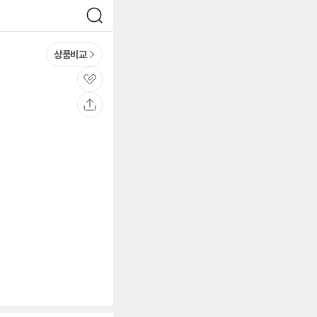
검
색
상품비교
관
심
공
유