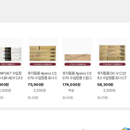
NPG67 수입정
후지필름 Apeos C3
후지필름 Apeos C3
후지필름 DC-V C22
너 (IR ADV C33
070 수입정품 토너 C
070 수입정품 드럼 C
63 수입정품 토너 CT
3730, DX C38
T203582-5 쇼부
T351312 쇼부
202488~91 마블
800
75,900
176,000
58,300
원
원
원
원
3830,3826,383
3,300원
3,300원
무료
3,300원
마트
토너마트
토너마트
토너마트