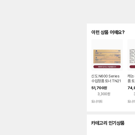
이런 상품 어때요?
신도 N600 Series
캐논 
수입정품 토너 TN21
품 토
7,TN414 (BIZ 028,
20~
51,700
74,
원
283)
22,
3,300원
5)
토너마트
토너
카테고리 인기상품