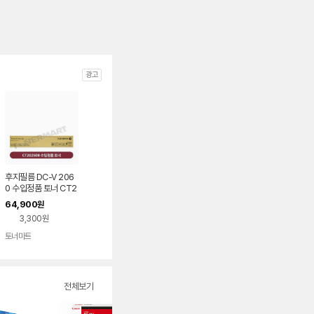
광고
후지필름 DC-V 206
0 수입정품 토너 CT2
02508 모노리스
64,900
원
3,300원
토너마트
전체보기