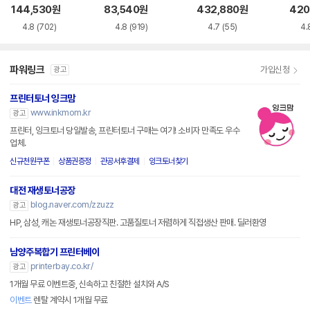
54HC, CRG-054
W22
144,530
원
83,540
원
432,880
원
420
HM, CRG-054HY
A) 
4.8
(702)
4.8
(919)
4.7
(55)
4.
4색 세트
파워링크
가입신청
광고
프린터토너 잉크맘
www.inkmom.kr
광고
프린터, 잉크토너 당일발송, 프린터토너 구매는 여기! 소비자 만족도 우수
업체.
신규천원쿠폰
상품권증정
관공서후결제
잉크토너찿기
대전 재생토너공장
blog.naver.com/zzuzz
광고
HP, 삼성, 캐논 재생토너공장직판. 고품질토너 저렴하게 직접생산 판매. 딜러환영
남양주복합기 프린터베이
printerbay.co.kr/
광고
1개월 무료 이벤트중, 신속하고 친절한 설치와 A/S
이벤트
렌탈 계약시 1개월 무료