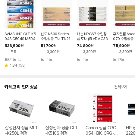
SAMSUNG CLT-K5
신도 N600 Series
캐논 NPG67 수입정
후지필름 Apeo
04S C504S M504
수입정품 토너 TN21
품 토너 (IR ADV C33
070 수입정품 
S Y504S 순정품토너
7,TN414 (BIZ 028,
20~3730, DX C38
T203582-5
538,500
51,700
74,800
75,900
원
원
원
원
4색세트
283)
22,3830,3826,383
무료
3,300원
3,300원
3,300원
5)
프린터토너마트
토너마트
토너마트
토너마트
네이버
페이
리
4.84
(
158
)
별
뷰
점
수
카테고리 인기상품
전체보기
삼성전자 정품 MLT
삼성전자 정품 CLT
Canon 정품 CRG-
HP 
-K250L 검정
-K510S 검정
054HBK, CRG-0
2220