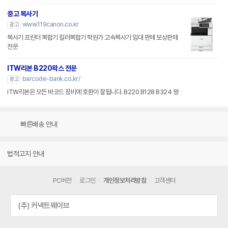
중고 복사기
www.119canon.co.kr
광고
복사기 프린터 복합기 컬러복합기 학원가 고속복사기 임대 판매 보상판매
전문
ITW리본 B220왁스 전문
barcode-bank.co.kr/
광고
ITW리본은 모든 바코드 장비에 호환이 잘됩니다. B220 B128 B324 짱
빠른배송 안내
법적고지 안내
PC버전
로그인
개인정보처리방침
고객센터
(주) 커넥트웨이브