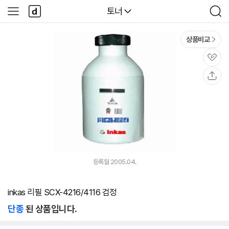
본문 바로가기
다
다나와
토너
사
검
나
이
색
와
드
메
메
상품비교
인
뉴
관
심
공
유
등록월 2005.04.
inkas 리필 SCX-4216/4116 검정
단종
된 상품입니다.