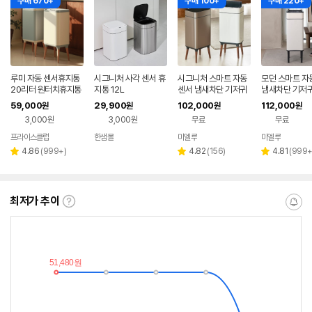
구매 670+
구매 100+
구매 220+
루미 자동 센서휴지통
시그니처 사각 센서 휴
시그니처 스마트 자동
모던 스마트 자
20리터 원터치휴지통
지통 12L
센서 냄새차단 기저귀
냄새차단 기저귀
쓰레기통 종량제 호환
기통 종량제 호
59,000
29,900
102,000
112,000
원
원
원
원
휴지통 20L, 카본실버
통 O에디션 / 30
3,000원
3,000원
무료
무료
림화이트
프라이스클럽
한샘몰
미엘루
미엘루
네이버
페이
리
리
리
4.86
(
999+
)
4.82
(
156
)
4.81
(
999
별
별
별
뷰
뷰
뷰
점
점
점
수
수
수
최저가 추이
최
알
저
림
가
받
추
는
이
중
란?