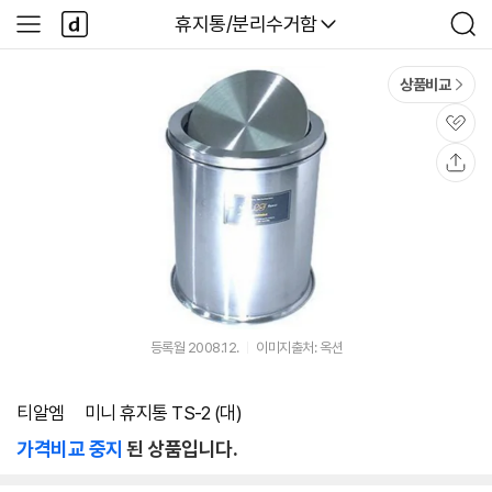
본문 바로가기
다
다나와
휴지통/분리수거함
사
검
나
이
색
와
드
메
메
상품비교
인
뉴
관
심
공
유
등록월 2008.12.
이미지출처: 옥션
티알엠 ㅤ미니 휴지통 TS-2 (대)
가격비교 중지
된 상품입니다.