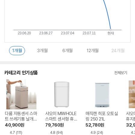
1개월
3개월
6개월
12개월
24개월
카테고리 인기상품
전체보기
다룸 자동센서 스마
샤오미 MIWHOLE
매직캔 히포 오토실
샤오
트 쓰레기통 날개형
스마트 센서형 휴지
링 250 21L
휴지통
20L
통 T3S 17L
40,900
원
79,760
원
52,780
원
32,
4.7
(111)
4.8
(94)
4.9
(24)
4.