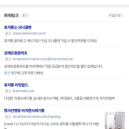
파워링크
가입신청
광고
휴지통는 오너클랜
www.ownerclan.com
광고
휴지통 알아보고 계신가요? 지금 오너클랜 가입 시 할인쿠폰을 드려요!
성재모동충하초
smartstore.naver.com/jkoncommerce
광고
성재모동충하초를 머쉬텍에서 직접 공급받아 중간마진을 줄인 업체입니다.
할인
첫구매 고객 쿠폰 이벤트
휴지통 리빙월드
leadmall.co.kr
광고
다양한 각종쓰레기통, 실내외 분리수거함, 마대걸이, 고품질 저렴한가격, 무이자할부
행사진행중 이지캔쓰레기통
smartstore.naver.com/cypang
광고
Event 1+1 10가지 이상의 다기능 스마트 휴지통 리필봉투 하나 더 이벤