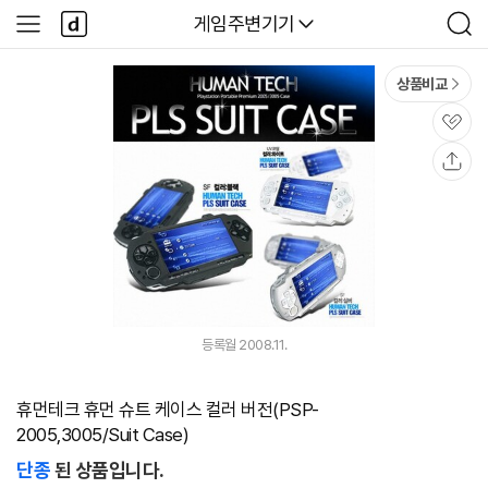
본문 바로가기
다
다나와
게임주변기기
사
검
나
이
색
와
드
메
메
상품비교
인
뉴
관
심
공
유
등록월 2008.11.
휴먼테크 휴먼 슈트 케이스 컬러 버전(PSP-
2005,3005/Suit Case)
단종
된 상품입니다.