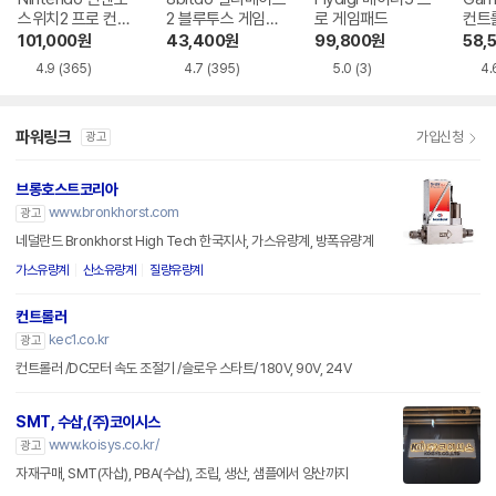
스위치2 프로 컨트
2 블루투스 게임패
로 게임패드
컨트
롤러
드
101,000
원
43,400
원
99,800
원
58,
4.9
(365)
4.7
(395)
5.0
(3)
4.
파워링크
가입신청
광고
브롱호스트코리아
www.bronkhorst.com
광고
네덜란드 Bronkhorst High Tech 한국지사, 가스유량계, 방폭유량계
가스유량계
산소유량계
질량유량계
컨트롤러
kec1.co.kr
광고
컨트롤러 /DC모터 속도 조절기 /슬로우 스타트/ 180V, 90V, 24V
SMT, 수삽,(주)코이시스
www.koisys.co.kr/
광고
자재구매, SMT(자삽), PBA(수삽), 조립, 생산, 샘플에서 양산까지