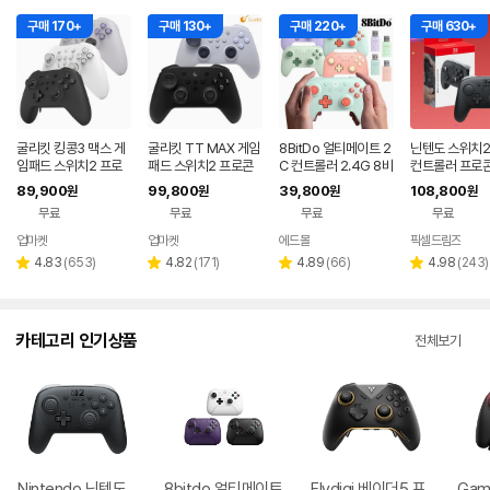
구매 170+
구매 130+
구매 220+
구매 630+
굴리킷 킹콩3 맥스 게
굴리킷 TT MAX 게임
8BitDo 얼티메이트 2
닌텐도 스위치2
임패드 스위치2 프로
패드 스위치2 프로콘
C 컨트롤러 2.4G 8비
컨트롤러 프로콘
콘 PC 스팀 모바일 컨
PC 스팀 모바일 컨트
토 무선 PC 게임패드
임패드 정품
89,900
99,800
39,800
108,800
원
원
원
원
트롤러 KK3 MAX
롤러
8비트 정발
무료
무료
무료
무료
업마켓
업마켓
에드몰
픽셀드림즈
네이버
네이버
네이버
페이
페이
페이
리
리
리
리
4.83
(
653
)
4.82
(
171
)
4.89
(
66
)
4.98
(
243
)
별
별
별
별
뷰
뷰
뷰
뷰
점
점
점
점
수
수
수
수
카테고리 인기상품
전체보기
Nintendo 닌텐도
8bitdo 얼티메이트
Flydigi 베이더5 프
Game