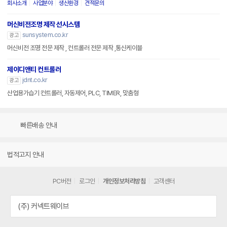
회사소개
사업분야
생산환경
견적문의
머신비전조명 제작 선시스템
sunsystem.co.kr
광고
머신비전 조명 전문 제작 , 컨트롤러 전문 제작 ,통신케이블
제이디앤티 컨트롤러
jdnt.co.kr
광고
산업용가습기 컨트롤러, 자동제어, PLC, TIMER, 맞춤형
빠른배송 안내
법적고지 안내
PC버전
로그인
개인정보처리방침
고객센터
(주) 커넥트웨이브