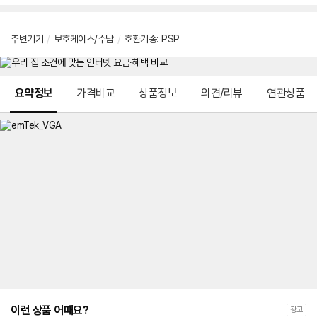
주변기기
/
보호케이스/수납
/
호환기종
:
PSP
메뉴 네비게이션
요약정보
가격비교
상품정보
의견/리뷰
연관상품
이런 상품 어때요?
광고