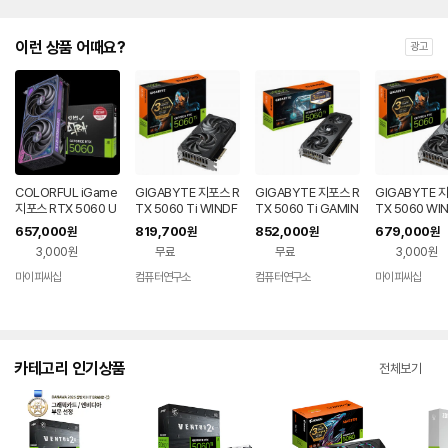
이런 상품 어때요?
광고
COLORFUL iGame
GIGABYTE 지포스 R
GIGABYTE 지포스 R
GIGABYTE 
지포스 RTX 5060 U
TX 5060 Ti WINDF
TX 5060 Ti GAMIN
TX 5060 WI
LTRA DUO OC D7
ORCE OC D7 8GB
G OC D7 8GB 피씨
RCE OC D7 
657,000
819,700
852,000
679,000
원
원
원
원
8GB 도우정보
제이씨현
디렉트
이씨현
3,000원
무료
무료
3,000원
마이피씨샵
컴퓨터연구소
컴퓨터연구소
마이피씨샵
카테고리 인기상품
전체보기