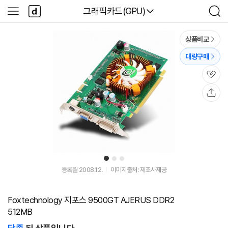
본문 바로가기
다
다나와
그래픽카드(GPU)
사
검
나
이
색
와
드
메
메
상품비교
인
뉴
대량구매
관
심
공
유
1
2
3
등록월 2008.12.
이미지출처: 제조사제공
Foxtechnology 지포스 9500GT AJERUS DDR2
512MB