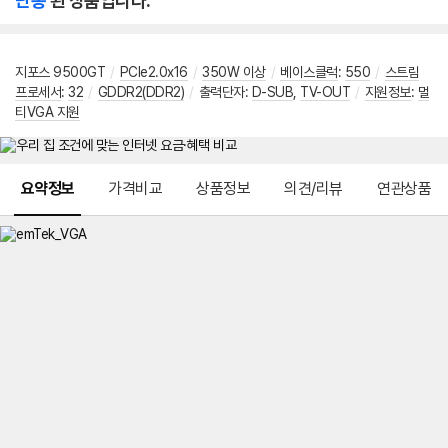
단종
된 상품입니다.
지포스 9500GT
/
PCIe2.0x16
/
350W 이상
/
베이스클럭
:
550
/
스트림
프로세서
:
32
/
GDDR2(DDR2)
/
출력단자
:
D-SUB
,
TV-OUT
/
지원정보
:
멀
티VGA 지원
메뉴 네비게이션
요약정보
가격비교
상품정보
의견/리뷰
연관상품