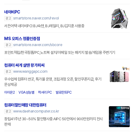
네이비PC
smartstore.naver.com/revol
광고
서든어택 네이비PC! BJ슉맨, BJ레일리, BJ김지훈 사용중
MS 오피스 정품인증점
smartstore.naver.com/sbcore
광고
포인트적립/한국정품/PC,노트북 설치/이메일 또는 패키지 발송/게임용 주변기기
컴퓨터 싸게 살땐 왕가피씨
www.wanggapc.com
광고
우수업체 컴퓨터 싼곳, 특가몰 운영, 조립과정 오픈, 할인쿠폰지급, 후기
문상제공
아이온2
VGA성능별
럭셔리 PC
발로란트PC
컴퓨터할인매장 대한컴퓨터
www.daehancomputer.co.kr
광고
창립41주년 30~50% 할인행사중 AIPC 50만에서 900만원까지 전시
판매