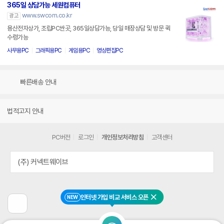
365일 상담가능 세원컴퓨터
www.swcom.co.kr
광고
용산전자상가, 조립PC싼곳, 365일상담가능, 당일 매장상담 및 방문 퀵
수령가능
사무용PC
그래픽용PC
게임용PC
영상편집PC
빠른배송 안내
법적고지 안내
PC버전
로그인
개인정보처리방침
고객센터
(주) 커넥트웨이브
인터넷 가입 비교 서비스 오픈
NEW
닫기
이
전
페