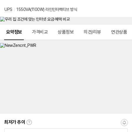
UPS
/
1550VA(1100W) 라인인터랙티브 방식
메뉴 네비게이션
요약정보
가격비교
상품정보
의견/리뷰
연관상품
최저가 추이
최
알