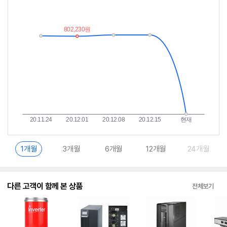
저
림
가
받
추
는
이
중
란?
1개월
3개월
6개월
12개월
24개월
다른 고객이 함께 본 상품
전체보기