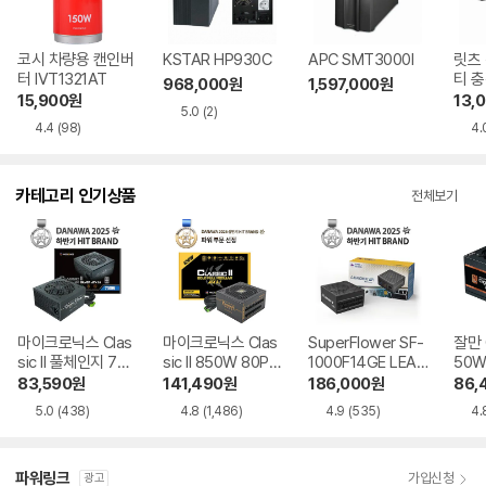
코시 차량용 캔인버
KSTAR HP930C
APC SMT3000I
릿츠 
터 IVT1321AT
티 충
968,000
원
1,597,000
원
740
15,900
원
13,
5.0
(2)
4.4
(98)
4.
카테고리 인기상품
전체보기
마이크로닉스 Clas
마이크로닉스 Clas
SuperFlower SF-
잘만 G
sic II 풀체인지 700
sic II 850W 80PL
1000F14GE LEAD
50W
W 80PLUS실버 A
US골드 풀모듈러 A
EX III GOLD UP A
즈 모
83,590
원
141,490
원
186,000
원
86,
TX3.1
TX3.1
TX3.1
5.0
(438)
4.8
(1,486)
4.9
(535)
4.
파워링크
가입신청
광고