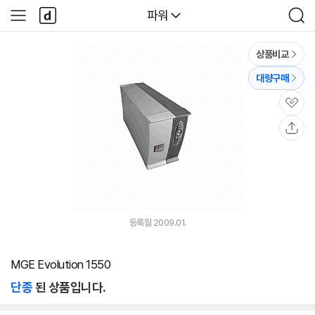
본문 바로가기
다
다나와
파워
사
검
나
이
색
와
드
메
메
상품비교
인
뉴
대량구매
관
심
공
유
등록월 2009.01.
MGE Evolution 1550
단종
된 상품입니다.