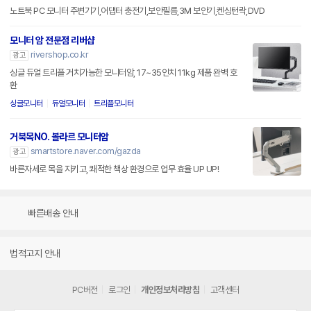
노트북 PC 모니터 주변기기,어댑터 충전기,보안필름,3M 보안기,켄싱턴락,DVD
모니터 암 전문점 리버샵
rivershop.co.kr
광고
싱글 듀얼 트리플 거치가능한 모니터암, 17~35인치 11kg 제품 완벽 호
환
싱글모니터
듀얼모니터
트리플모니터
거북목NO. 볼라르 모니터암
smartstore.naver.com/gazda
광고
바른자세로 목을 지키고, 쾌적한 책상 환경으로 업무 효율 UP UP!
빠른배송 안내
법적고지 안내
PC버전
로그인
개인정보처리방침
고객센터