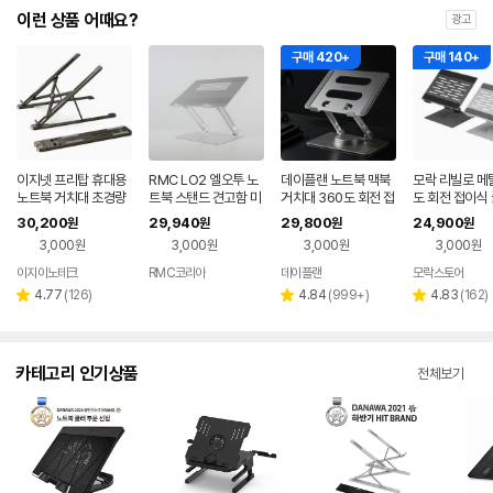
이런 상품 어때요?
광고
구매 420+
구매 140+
이지넷 프리탑 휴대용
RMC LO2 엘오투 노
데이플랜 노트북 맥북
모락 리빌로 메탈
노트북 거치대 초경량
트북 스탠드 견고함 미
거치대 360도 회전 접
도 회전 접이식 
접이식 받침대
끄럼방지실리콘 알루
이식 받침대
북 노트북 거치
30,200
29,940
29,800
24,900
원
원
원
원
미늄합금 높이조절 굿
대 스탠드
3,000원
3,000원
3,000원
3,000원
디자인
이지이노테크
RMC코리아
데이플랜
모락스토어
네이버
네이버
페이
페이
리
리
리
4.77
(
126
)
4.84
(
999+
)
4.83
(
162
)
별
별
별
뷰
뷰
뷰
점
점
점
수
수
수
카테고리 인기상품
전체보기