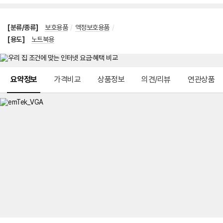
[분류/종류]
보호용품
/
액정보호용품
/
[용도]
노트북용
메뉴 네비게이션
요약정보
가격비교
상품정보
의견/리뷰
연관상품