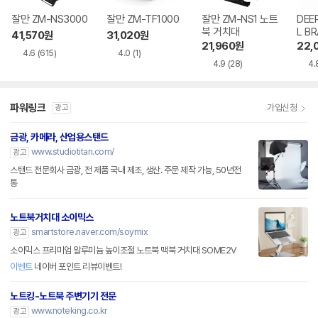
잘만 ZM-NS3000
잘만 ZM-TF1000
잘만 ZM-NS1 노트
DEE
북 거치대
L B
41,570
원
31,020
원
21,960
원
22,
4.6
(615)
4.0
(1)
4.9
(28)
4.
파워링크
가입신청
광고
금광, 카메라, 산업용스탠드
www.studiotitan.com/
광고
스탠드 전문회사 금광, 전 제품 국내 제조, 생산. 주문 제작 가능, 50년전
통
노트북거치대 소이믹스
smartstore.naver.com/soymix
광고
소이믹스 프리미엄 알루미늄 높이조절 노트북 맥북 거치대 SOME2V
이벤트
네이버 포인트 리뷰이벤트!
노트킹-노트북 주변기기 전문
www.noteking.co.kr
광고