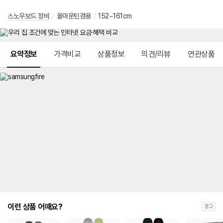
스노우보드 장비
/
올마운틴겸용
/
152~161cm
메뉴 네비게이션
요약정보
가격비교
상품정보
의견/리뷰
연관상품
이런 상품 어때요?
광고