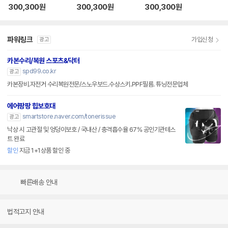
300,300
원
300,300
원
300,300
원
파워링크
가입신청
광고
카본수리/복원 스포츠&닥터
spd99.co.kr
광고
카본장비.자전거 수리복원전문/스노우보드.수상스키.PPF필름. 튜닝전문업체
에어팡팡 힙보호대
smartstore.naver.com/tonerissue
광고
낙상 시 고관절 및 엉덩이보호 / 국내산 / 충격흡수율 67% 공인기관테스
트 완료
할인
지금 1+1상품 할인 중
빠른배송 안내
법적고지 안내