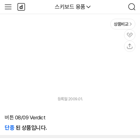
본문 바로가기
다
다나와
스키보드 용품
사
검
나
이
색
와
드
메
메
상품비교
인
뉴
관
심
공
유
등록월 2009.01.
버튼 08/09 Verdict
단종
된 상품입니다.