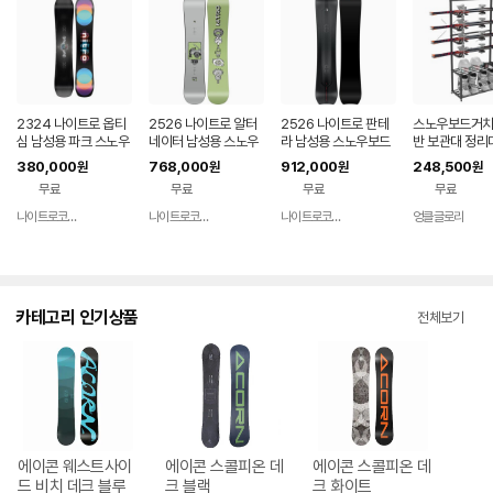
2324 나이트로 옵티
2526 나이트로 알터
2526 나이트로 판테
스노우보드거치
심 남성용 파크 스노우
네이터 남성용 스노우
라 남성용 스노우보드
반 보관대 정리
보드 데크 NITRO OP
보드 데크 NITRO AL
데크 NITRO PANTE
매장용 전시대 
380,000
768,000
912,000
248,500
원
원
원
원
TISYM
TERNATOR
RA
무료
무료
무료
무료
나이트로코리아
나이트로코리아
나이트로코리아
엉클글로리
네이버
네이버
네이버
네
페이
페이
페이
페
카테고리 인기상품
전체보기
에이콘 웨스트사이
에이콘 스콜피온 데
에이콘 스콜피온 데
드 비치 데크 블루
크 블랙
크 화이트