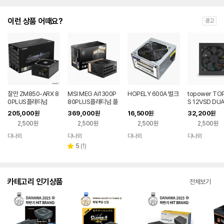
이런 상품 어때요?
광고
잘만 ZM850-ARX 8
MSI MEG Ai1300P
HOPELY 600A 벌크
topower TO
0PLUS플래티넘
80PLUS플래티넘 풀
S 12VSD DUA
모듈러 ATX3.1
WER 벌크
205,000
369,000
16,500
32,200
원
원
원
원
2,500원
2,500원
2,500원
2,500원
다나와
다나와
다나와
다나와
네이버
네이버
네이버
네이버
페이
페이
페이
페이
리
5
(
1
)
별
뷰
점
수
카테고리 인기상품
전체보기