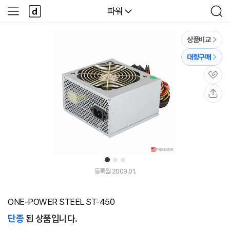
본문 바로가기
다
다나와
파워
사
검
나
이
색
와
드
메
메
상품비교
인
뉴
대량구매
관
심
공
유
1
2
3
등록월 2009.01.
ONE-POWER STEEL ST-450
단종
된 상품입니다.