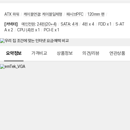
ATX 파워
/
케이블연결
:
케이블일체형
/
패시브PFC
/
120mm 팬
/
[커넥터]
메인전원
:
24핀(20+4)
/
SATA
:
4개
/
4핀 x 4
/
FDD x 1
/
S-AT
A x 2
/
CPU (4)핀 x 1
/
PCI-E x 1
메뉴 네비게이션
요약정보
가격비교
상품정보
의견/리뷰
연관상품