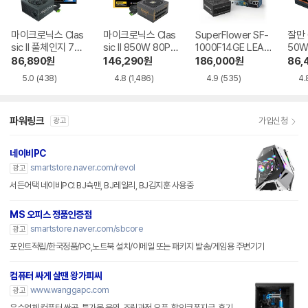
마이크로닉스 Clas
마이크로닉스 Clas
SuperFlower SF-
잘만 G
sic II 풀체인지 700
sic II 850W 80PL
1000F14GE LEAD
50W
W 80PLUS실버 A
US골드 풀모듈러 A
EX III GOLD UP A
즈 모
86,890
원
146,290
원
186,000
원
86,
TX3.1
TX3.1
TX3.1
5.0
(438)
4.8
(1,486)
4.9
(535)
4.
파워링크
가입신청
광고
네이비PC
smartstore.naver.com/revol
광고
서든어택 네이비PC! BJ슉맨, BJ레일리, BJ김지훈 사용중
MS 오피스 정품인증점
smartstore.naver.com/sbcore
광고
포인트적립/한국정품/PC,노트북 설치/이메일 또는 패키지 발송/게임용 주변기기
컴퓨터 싸게 살땐 왕가피씨
www.wanggapc.com
광고
우수업체 컴퓨터 싼곳, 특가몰 운영, 조립과정 오픈, 할인쿠폰지급, 후기