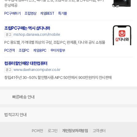
문상제공
PC구매하기
조립영상
게임BEST
특가몰
조립PC구매는 역시 샵다나와
mshop.danawa.com/mobile
광고
PC 용도별, 가격대별 최상의 구성, 조립 PC, 완제품, 다나와 공식 쇼핑몰
PC견적
조립PC
게임용PC
무이자할부
컴퓨터할인매장 대한컴퓨터
www.daehancomputer.co.kr
광고
창립41주년 30~50% 할인행사중 AIPC 50만에서 900만원까지 전시판매
빠른배송 안내
법적고지 안내
PC버전
로그인
개인정보처리방침
고객센터