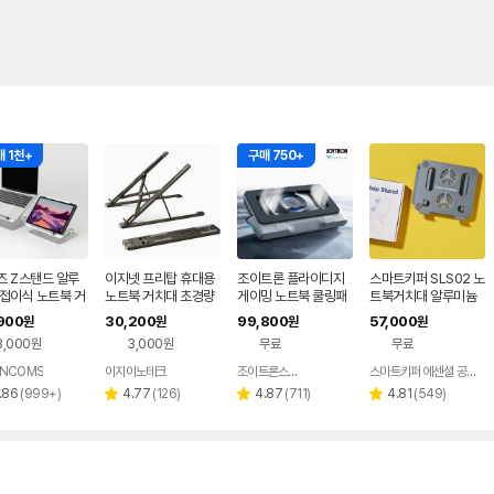
 1천+
구매 750+
즈 Z스탠드 알루
이지넷 프리탑 휴대용
조이트론 플라이디지
스마트키퍼 SLS02 노
 접이식 노트북 거
노트북 거치대 초경량
게이밍 노트북 쿨링패
트북거치대 알루미늄
 아이패드 태블릿
접이식 받침대
드
높이조절 접이식 USB
900
30,200
99,800
57,000
원
원
원
원
대
쿨링 휴대용
3,000원
3,000원
무료
무료
NCOMS
이지이노테크
조이트론스토어
스마트키퍼 에센셜 공식몰
네이버
네이버
페이
페이
리
리
리
리
.86
(
999+
)
4.77
(
126
)
4.87
(
711
)
4.81
(
549
)
별
별
별
뷰
뷰
뷰
뷰
점
점
점
수
수
수
수