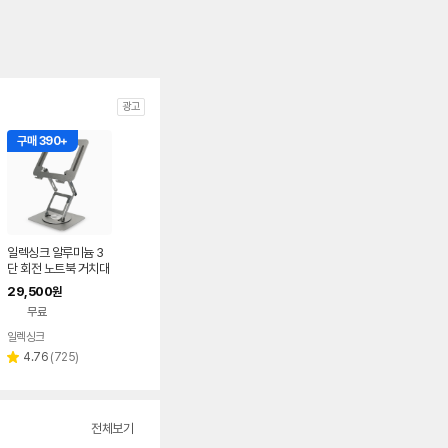
광고
구매 390+
일렉싱크 알루미늄 3
단 회전 노트북 거치대
휴대용 맥북 스탠드
29,500
원
무료
일렉싱크
네이버
페이
리
4.76
(
725
)
별
뷰
점
수
전체보기