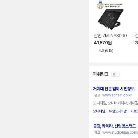
잘만 ZM-NS3000
잘
41,570
원
3
4.6
(615)
파워링크
광고
거치대 전문 업체 샤인정보
www.schein.co.kr
광고
모니터암, 모니터거치대, 메디컬
모니터암
듀얼모니터암
키보
금광, 카메라, 산업용스탠드
www.studiotitan.com
광고