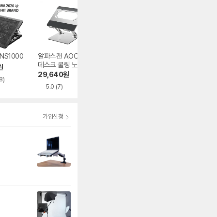
NS1000
알파스캔 AOC L1
알파스캔 AOC L2
잘만 ZM-NS200
데스크 쿨링 노트북
휴대용 접이식 노트
원
37,260
원
거치대
북 거치대
29,640
원
19,370
원
8)
4.4
(394)
5.0
(7)
5.0
(7)
가입신청