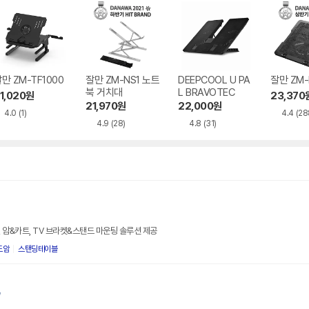
만 ZM-TF1000
잘만 ZM-NS1 노트
DEEPCOOL U PA
잘만 ZM-
북 거치대
L BRAVOTEC
1,020
원
23,370
21,970
원
22,000
원
4.0
(1)
4.4
(28
4.9
(28)
4.8
(31)
 암&카트, TV 브라켓&스탠드 마운팅 솔루션 제공
드암
스탠딩테이블
/