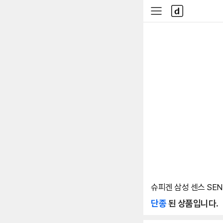
본문 바로가기
다
사
나
이
와
드
메
메
인
뉴
슈피겐 삼성 센스 SEN
단종
된 상품입니다.