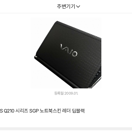
다나와
주변기기
등록월 2009.01.
S Q210 시리즈 SGP 노트북스킨 레더 딥블랙