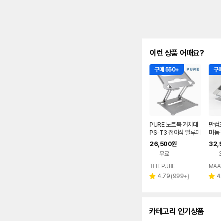
이런 상품 어때요?
구매 550+
구매
PURE 노트북 거치대
만컴
PS-T3 접이식 알루미
미늄
늄 맥북 휴대용 받침대
치대
26,500
32,
원
각도높이조절
받침
무료
THE PURE
MAA
네이버
페이
리
4.79
(
999+
)
4
별
별
뷰
점
점
수
카테고리 인기상품