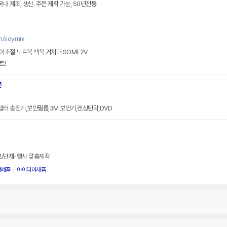
내 제조, 생산. 주문 제작 가능, 50년전통
m/soymix
이조절 노트북 맥북 거치대 SOME2V
트!
문
댑터 충전기,보안필름,3M 보안기,켄싱턴락,DVD
교/단체-행사 맞춤제작
답례품
아이디어제품