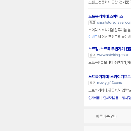
스탠드 전문회사 금광, 전 제품 국
노트북거치대 소이믹스
smartstore.naver.co
광고
소이믹스 프리미엄 알루미늄 높
이벤트
네이버 포인트 리뷰이벤
노트킹-노트북 주변기기 전
www.noteking.co.kr
광고
노트북 PC 모니터 주변기기,어
노트북거치대! 스카이기프트
m.skygift7.com/
광고
노트북거치대! 관공서/기업/학
인기제품
단체/기념품
행사/
빠른배송 안내