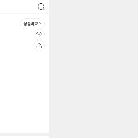
검
색
상품비교
관
심
공
유