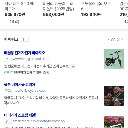
자바 네오 3 20 해
비올리 뉴올리 트라
오투휠스 클리오 2
알톤스
외구매
이폴드 (2026년형)
6
007
935,670
원
693,000
원
193,640
원
210
4.5
(2)
4.
파워링크
가입신청
광고
배달용 전기자전거 비아지오
www.viaggiomobi.com/
광고
월 렌탈료만 내고 전기자전거 추가금 없이 인수했어요!
이벤트
안전까지 풀세트 헬멧 증정
몰튼 바이시클 코리아
moultonbicycles.co.kr
광고
영국을 대표하는 프리미엄 바이크, 다양한 몰튼과 함께 자전거 시즌을 시
작해보세요.
티티카카 스트림 세일!
smartstore.naver.com/bikeyshop
광고