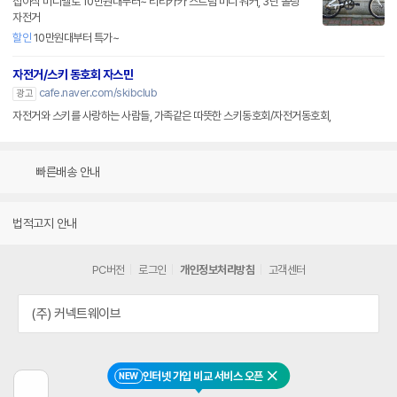
접이식 미니벨로 10만원대부터~ 티티카카 스트림 미니 워커, 3단 폴딩
자전거
할인
10만원대부터 특가~
자전거/스키 동호회 자스민
cafe.naver.com/skibclub
광고
자전거와 스키를 사랑하는 사람들, 가족같은 따뜻한 스키동호회/자전거동호회,
빠른배송 안내
법적고지 안내
PC버전
로그인
개인정보처리방침
고객센터
(주) 커넥트웨이브
인터넷 가입 비교 서비스 오픈
NEW
닫기
이