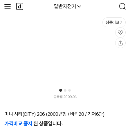
본문 바로가기
다
다나와
일반자전거
사
검
나
이
색
와
드
메
메
상품비교
인
뉴
관
심
공
유
1
2
3
등록월 2009.01.
미니 시티(CITY) 206 (2009년형 / 바퀴20 / 기어6단)
가격비교 중지
된 상품입니다.