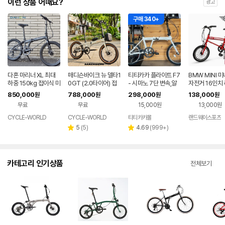
이런 상품 어때요?
광고
구매 340+
다혼 마리너 XL 최대
매디슨바이크 뉴 델타1
티티카카 플라이트 F7
BMW MINI 
하중 150kg 접이식 미
0GT (2.0타이어) 접
- 시마노 7단 변속,알
자전거 16인치
니벨로 22인치 부산
이식 폴딩 미니벨로 부
루미늄 접이식 미니벨
상 미니밸로 자
850,000
788,000
298,000
138,000
원
원
원
원
자전거
산 자전거
로 자전거,시마노 8단
무료
무료
15,000원
13,000원
지원, F7 무광 화이트
반조립
CYCLE-WORLD
CYCLE-WORLD
티티카카몰
랜드웨이스포츠
네이버
페이
리
리
5
(
5
)
4.69
(
999+
)
별
별
뷰
뷰
점
점
수
수
카테고리 인기상품
전체보기