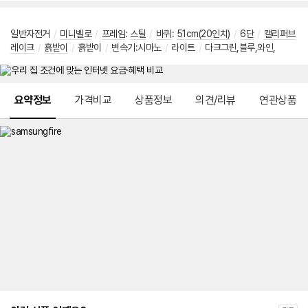
일반자전거
/
미니벨로
/
프레임
:
스틸
/
바퀴
:
51cm(20인치)
/
6단
/
캘리퍼브
레이크
/
흙받이
/
흙받이
/
변속기:시마노
/
라이트
/
다크그린,블루,와인,
메뉴 네비게이션
요약정보
가격비교
상품정보
의견/리뷰
연관상품