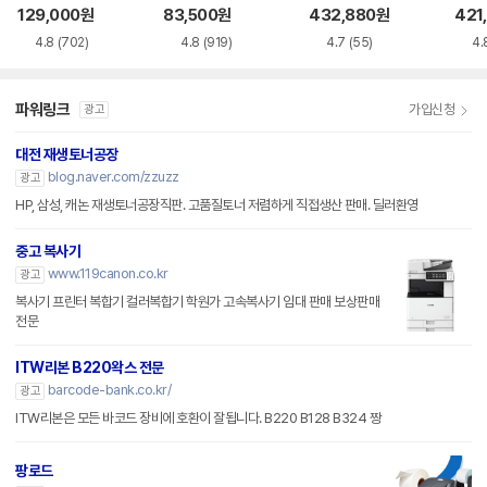
54HC, CRG-054
W22
129,000
원
83,500
원
432,880
원
421
HM, CRG-054HY
A) 
4.8
(702)
4.8
(919)
4.7
(55)
4.
4색 세트
파워링크
가입신청
광고
대전 재생토너공장
blog.naver.com/zzuzz
광고
HP, 삼성, 캐논 재생토너공장직판. 고품질토너 저렴하게 직접생산 판매. 딜러환영
중고 복사기
www.119canon.co.kr
광고
복사기 프린터 복합기 컬러복합기 학원가 고속복사기 임대 판매 보상판매
전문
ITW리본 B220왁스 전문
barcode-bank.co.kr/
광고
ITW리본은 모든 바코드 장비에 호환이 잘됩니다. B220 B128 B324 짱
팡로드