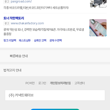
pangroad.com/
광고
각종 바코드라벨,리본,바코드프린터기부터 세트상품까지!
토너 착한팩토리
www.chakanfactory.com
광고
광채 약산성 토너, 강력한 보습력/각질제거&관. 자극테스트완료, 무료샘
플증정
핑크 리얼팩
패스트샴푸
숯폭탄 코팩
광채 수면팩
빠른배송 안내
법적고지 안내
PC버전
로그인
개인정보처리방침
고객센터
(주) 커넥트웨이브