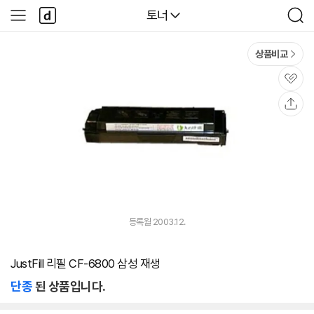
본문 바로가기
다
다나와
토너
사
검
나
이
색
와
드
메
메
상품비교
인
뉴
관
심
공
유
등록월 2003.12.
JustFill 리필 CF-6800 삼성 재생
단종
된 상품입니다.