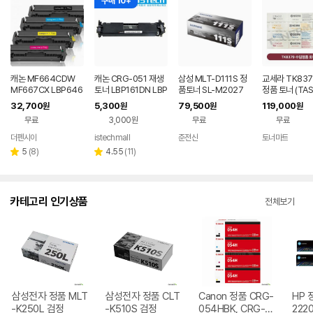
구매 10+
캐논 MF664CDW
캐논 CRG-051 재생
삼성 MLT-D111S 정
교세라 TK837
MF667CX LBP646
토너 LBP161DN LBP
품토너 SL-M2027
정품 토너 (TASK
CDW 토너 CRG-07
162DW MF261D M
M2077 M2077F M
VFM 351ci,3
32,700
5,300
79,500
119,000
원
원
원
원
5 재생
F266DN
2078 M2079
G) TK8379
무료
3,000원
무료
무료
더펜시아
istechmall
준전산
토너마트
네이버
네이버
네이버
페이
페이
페이
리
리
5
(
8
)
4.55
(
11
)
별
별
뷰
뷰
점
점
수
수
카테고리 인기상품
전체보기
삼성전자 정품 MLT
삼성전자 정품 CLT
Canon 정품 CRG-
HP 
-K250L 검정
-K510S 검정
054HBK, CRG-0
2220