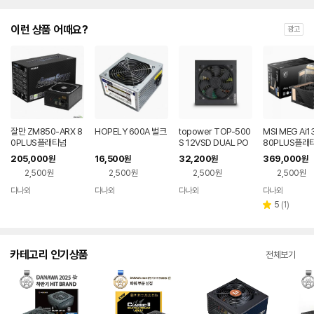
이런 상품 어때요?
광고
잘만 ZM850-ARX 8
HOPELY 600A 벌크
topower TOP-500
MSI MEG Ai1
0PLUS플래티넘
S 12VSD DUAL PO
80PLUS플래
WER 벌크
모듈러 ATX3.1
205,000
16,500
32,200
369,000
원
원
원
원
2,500원
2,500원
2,500원
2,500원
다나와
다나와
다나와
다나와
네이버
네이버
네이버
네이버
페이
페이
페이
페이
리
5
(
1
)
별
뷰
점
수
카테고리 인기상품
전체보기