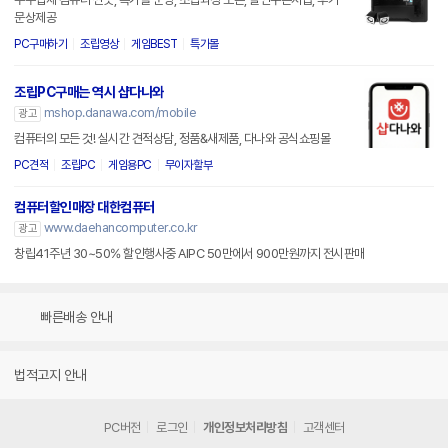
문상제공
PC구매하기
조립영상
게임BEST
특가몰
조립PC구매는 역시 샵다나와
mshop.danawa.com/mobile
광고
컴퓨터의 모든 것! 실시간 견적상담, 정품&새제품, 다나와 공식쇼핑몰
PC견적
조립PC
게임용PC
무이자할부
컴퓨터할인매장 대한컴퓨터
www.daehancomputer.co.kr
광고
창립41주년 30~50% 할인행사중 AIPC 50만에서 900만원까지 전시판매
빠른배송 안내
법적고지 안내
PC버전
로그인
개인정보처리방침
고객센터