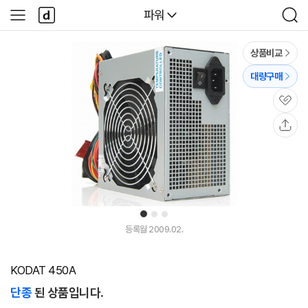
본문 바로가기
다
다나와
파워
사
검
나
이
색
와
드
메
메
상품비교
인
뉴
대량구매
관
심
공
유
1
2
3
등록월 2009.02.
KODAT 450A
단종
된 상품입니다.