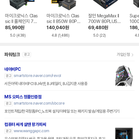
마이크로닉스 Clas
마이크로닉스 Clas
잘만 MegaMax II
Supe
sic II 풀체인지 700
sic II 850W 80PL
700W 80PLUS브
100
W 80PLUS실버 A
US골드 풀모듈러 A
론즈 ATX3.1
EX I
85,990
원
140,040
원
69,480
원
186
TX3.1
TX3.1
TX3.
5.0
(438)
4.8
(1,486)
5.0
(22)
4.
파워링크
가입신청
광고
네이비PC
smartstore.naver.com/revol
광고
서든어택 네이비PC! BJ슉맨, BJ레일리, BJ김지훈 사용중
MS 오피스 정품인증점
smartstore.naver.com/sbcore
광고
포인트적립/한국정품/PC,노트북 설치/이메일 또는 패키지 발송/게임용 주변기기
컴퓨터 싸게 살땐 왕가피씨
www.wanggapc.com
광고
우수업체 컴퓨터 싼곳, 특가몰 운영, 조립과정 오픈, 할인쿠폰지급, 후기