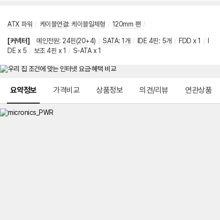
ATX 파워
/
케이블연결
:
케이블일체형
/
120mm 팬
/
[커넥터]
메인전원
:
24핀(20+4)
/
SATA
:
1개
/
IDE 4핀
:
5개
/
FDD x 1
/
I
DE x 5
/
보조 4핀 x 1
/
S-ATA x 1
메뉴 네비게이션
요약정보
가격비교
상품정보
의견/리뷰
연관상품