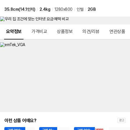
35.8cm(14.1인치)
/
2.4kg
/
1280x800
/
인텔
/
2GB
메뉴 네비게이션
요약정보
가격비교
상품정보
의견/리뷰
연관상품
이런 상품 어때요?
광고