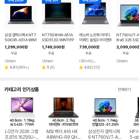
구매 260+
구매 10+
구매 200+
삼성 갤럭시북4 NT7
NT750XHW-A51A
레노버 노트북 아이디
NT760VJT-A
50XGR-A51A WIN1
SSD512G WIN11FP
어패드 슬림3 라이젠R
ltra5 325 SS
1 FPP(버젼UP설치)
P(버젼UP설치) 삼성
5 8GB 256GB 윈도
G WIN11 FP
1,299,000
1,749,000
739,000
2,099,000
원
원
원
업무용 학생용 사무용
전자 갤럭시북5 노트
우11
P설치) 삼성전
무료
무료
무료
무료
노트북 문스톤그레이
북
시북6 2026년
품 노트북 그레
Ckfarm
Ckfarm
다원누리스토어
Ckfarm
네이버
네이버
네이버
네이
페이
페이
페이
페이
리
리
리
4.91
(
999+
)
5
(
5
)
4.92
(
212
)
별
별
별
뷰
뷰
뷰
점
점
점
수
수
수
카테고리 인기상품
전체보기
LG전자 2026 그램
MSI 벡터 A16 HX
삼성전자 갤럭시북
HP 
프로16 16Z95U-G
A8WHG-R9 QHD
6 NT760VJT-A51
5-g