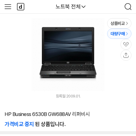
본문 바로가기
다
다나와
노트북 전체
사
검
나
이
색
와
드
메
메
상품비교
인
뉴
대량구매
관
심
공
유
등록월 2009.01.
HP Business 6530B GW688AV 리퍼비시
가격비교 중지
된 상품입니다.