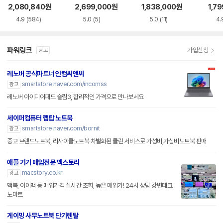
S5WK
+
A
2,080,840
원
2,699,000
원
1,838,000
원
1,7
4.9
(584)
5.0
(5)
5.0
(11)
4.
파워링크
가입신청
광고
레노버 공식파트너 인컴씨앤씨
smartstore.naver.com/incomss
광고
레노버 아이디어패드 슬림3, 합리적인 가격으로 만나보세요
세이퍼컴퓨터 랩탑 노트북
smartstore.naver.com/bornit
광고
중고 브랜드노트북, 리사이클노트북 차별화된 클린 서비스로 가성비,가심비노트북 판매
애플 기기 매입전문 맥스토리
macstory.co.kr
광고
맥북, 아이맥 등 매입가격 실시간 조회, 높은 매입가! 24시 상담 강변테크
노마트
게이밍 사무노트북 단기렌탈