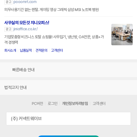
pooomrt.com
광고
의무사용기간 없는 렌탈. 게이밍 영상 그래픽 삼성 MSI 노트북 병원
사무실의 모든것 지니오피스!
jinioffice.co.kr/
광고
기업맞춤형 비즈니스 토탈 쇼핑몰! 사무집기, 냉난방, OA전문, 상품+가
격 경쟁력
회사소개
납품실적
견적문의
고객센터
빠른배송 안내
법적고지 안내
PC버전
로그인
개인정보처리방침
고객센터
(주) 커넥트웨이브