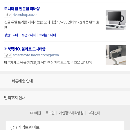
모니터 암 전문점 리버샵
rivershop.co.kr
광고
싱글 듀얼 트리플 거치가능한 모니터암, 17~35인치 11kg 제품 완벽 호
환
싱글모니터
듀얼모니터
트리플모니터
거북목NO. 볼라르 모니터암
smartstore.naver.com/gazda
광고
바른자세로 목을 지키고, 쾌적한 책상 환경으로 업무 효율 UP UP!
빠른배송 안내
법적고지 안내
PC버전
로그인
개인정보처리방침
고객센터
(주) 커넥트웨이브