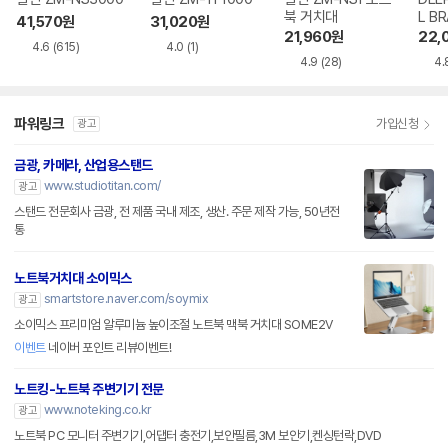
북 거치대
L B
41,570
원
31,020
원
21,960
원
22,
4.6
(615)
4.0
(1)
4.9
(28)
4.
파워링크
가입신청
광고
금광, 카메라, 산업용스탠드
www.studiotitan.com/
광고
스탠드 전문회사 금광, 전 제품 국내 제조, 생산. 주문 제작 가능, 50년전
통
노트북거치대 소이믹스
smartstore.naver.com/soymix
광고
소이믹스 프리미엄 알루미늄 높이조절 노트북 맥북 거치대 SOME2V
이벤트
네이버 포인트 리뷰이벤트!
노트킹-노트북 주변기기 전문
www.noteking.co.kr
광고
노트북 PC 모니터 주변기기,어댑터 충전기,보안필름,3M 보안기,켄싱턴락,DVD