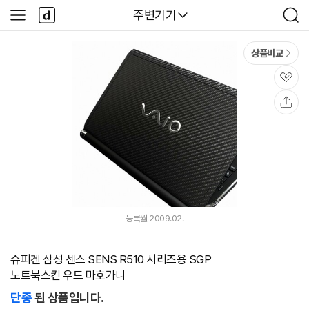
본문 바로가기
다
다나와
주변기기
사
검
나
이
색
와
드
메
메
상품비교
인
뉴
관
심
공
유
등록월 2009.02.
슈피겐 삼성 센스 SENS R510 시리즈용 SGP
노트북스킨 우드 마호가니
단종
된 상품입니다.