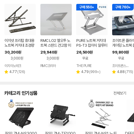
구매 550+
구매 760+
이지넷 프리탑 휴대용
RMC LO2 엘오투 노
PURE 노트북 거치대
조이트론 플라
노트북 거치대 초경량
트북 스탠드 견고함 미
PS-T3 접이식 알루미
게이밍 노트북 
접이식 받침대
끄럼방지실리콘 알루
늄 맥북 휴대용 받침대
드
30,200
29,940
26,500
99,800
원
원
원
원
미늄합금 높이조절 굿
각도높이조절
3,000원
3,000원
무료
무료
디자인
이지이노테크
RMC코리아
THE PURE
조이트론스토어
네이버
네이버
네이버
페이
페이
페이
리
리
리
4.77
(
126
)
4.79
(
999+
)
4.88
(
715
)
별
별
별
뷰
뷰
뷰
점
점
점
수
수
수
카테고리 인기상품
전체보기
잘만 ZM-NS3000
잘만 ZM-TF1000
잘만 ZM-NS1 노트
DEE