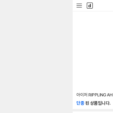
본문 바로가기
다
사
나
이
와
드
메
메
인
뉴
아이저 RIPPLING AH
단종
된 상품입니다.