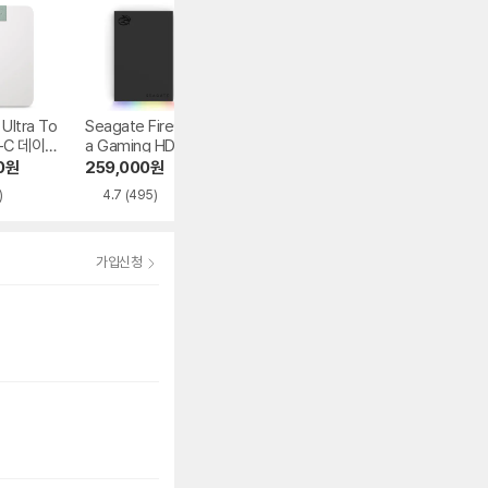
Ultra To
Seagate FireCud
Seagate Expansi
Seagate FireCu
B-C 데이터
a Gaming HDD 데
on HDD 데이터복
a X Vault Gamin
이터복구
구
HDD 데이터복구
0
원
259,000
원
145,720
원
529,000
원
)
4.7
(495)
4.7
(64)
가입신청