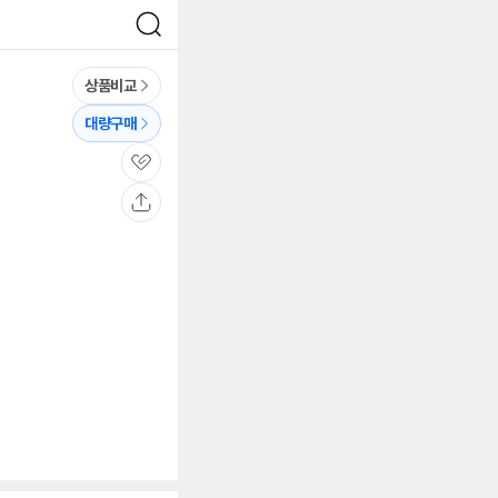
검
색
상품비교
대량구매
관
심
공
유