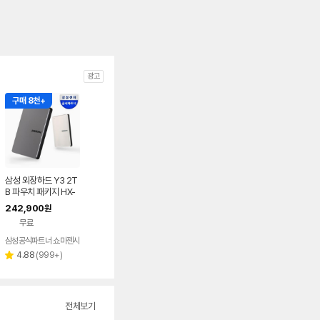
광고
구매 8천+
삼성 외장하드 Y3 2T
B 파우치 패키지 HX-
MK20Y
242,900
원
무료
삼성공식파트너 쇼마젠시
리
4.88
(
999+
)
별
뷰
점
수
전체보기