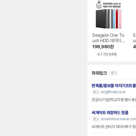
Seagate One To
S
uch HDD 데이터복
u
구
B
198,980
원
4
4.7
(10,648)
파워링크
광고
판촉물/홍보물 이지기프트몰
ezgiftmall.co.kr
광고
관공서/기업/학교/각종 행사 용품
씨게이트 외장하드 정품
smartstore.naver.co
광고
씨게이트 원터치 데이터복구 정품