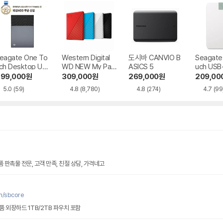
eagate One To
Western Digital
도시바 CANVIO B
Seagate 
ch Desktop US
WD NEW My Pas
ASICS 5
uch US
 BUS Power 데
sport Gen3
복구
99,000
원
309,000
원
269,000
원
209,00
이터복구
5.0
(59)
4.8
(8,780)
4.8
(274)
4.7
(99
 판촉물 전문, 고객 만족, 친절 상담, 가격네고
m/sbcore
 외장하드 1TB/2TB 파우치 포함