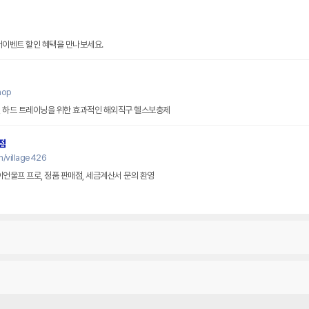
썸머이벤트 할인 혜택을 만나보세요.
hop
, 하드 트레이닝을 위한 효과적인 해외직구 헬스보충제
점
m/village426
이언울프 프로, 정품 판매점, 세금계산서 문의 환영