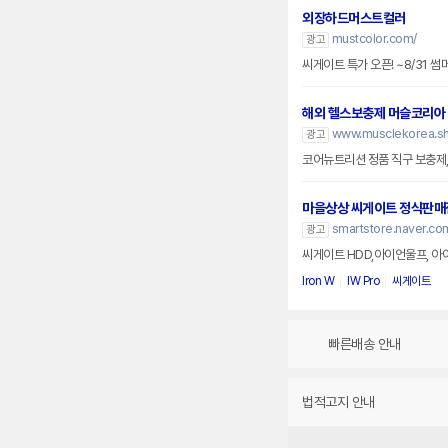
외장하드머스트컬러
mustcolor.com/
광고
씨게이트 특가 오픈! ~8/31 
해외 헬스보충제 머슬코리아
www.musclekorea.s
광고
코어뉴트리션 정품 직구 보충제
마을상상 씨게이트 정식판매
smartstore.naver.co
광고
씨게이트 HDD,아이언울프, 아
Iron W
IW Pro
씨게이트
빠른배송 안내
법적고지 안내