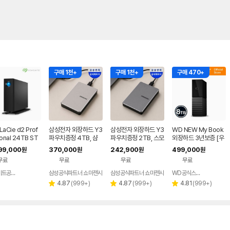
구매 1천+
구매 1천+
구매 470+
aCie d2 Prof
삼성전자 외장하드 Y3
삼성전자 외장하드 Y3
WD NEW My Book
onal 24TB ST
파우치증정 4TB, 샴
파우치증정 2TB, 스모
외장하드 3년보증 [우
4000800
페인 골드
키 그레이
체국택배] 8TB, 블랙
99,000
370,000
242,900
499,000
원
원
원
원
무료
무료
무료
무료
씨게이트공식총판
삼성공식파트너 쇼마젠시
삼성공식파트너 쇼마젠시
WD공식스토어
네이버
네이버
페이
페이
리
리
리
4.87
(
999+
)
4.87
(
999+
)
4.81
(
999+
)
별
별
별
뷰
뷰
뷰
점
점
점
수
수
수