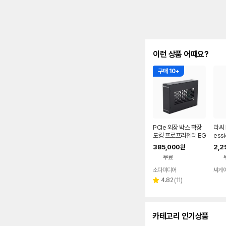
이런 상품 어때요?
구매 10+
PCIe 외장 박스 확장
라씨 L
도킹 프로프리젠터 EG
essi
PU 맥 교회 자막기 프
HA2
385,000
2,2
원
프독 PP-DOCK
무료
소다미디어
네이버
페이
리
4.82
(
11
)
별
뷰
점
수
카테고리 인기상품