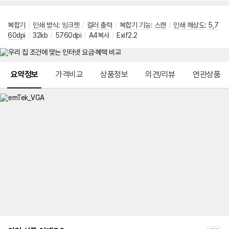
복합기
/
인쇄 방식
:
잉크젯
/
컬러 출력
/
복합기 기능
:
스캔
/
인쇄 해상도
:
5,7
60dpi
/
32kb
/
5760dpi
/
A4복사
/
Exif2.2
메뉴 네비게이션
요약정보
가격비교
상품정보
의견/리뷰
연관상품