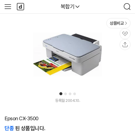
본문 바로가기
다
다나와
복합기
사
검
나
이
색
와
드
메
메
상품비교
인
뉴
관
심
공
유
1
2
3
4
등록월 2004.10.
Epson CX-3500
단종
된 상품입니다.