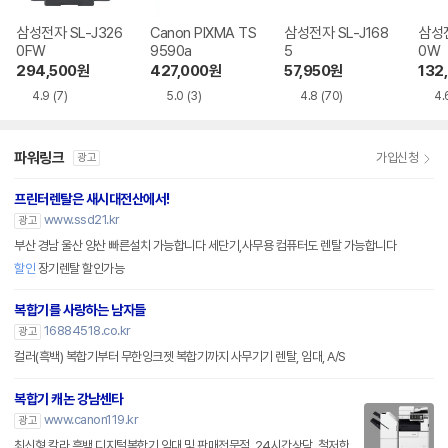
삼성전자 SL-J326
Canon PIXMA TS
삼성전자 SL-J168
삼성전
0FW
9590a
5
0W
294,500
원
427,000
원
57,950
원
132
4.9
(7)
5.0
(3)
4.8
(70)
4.
파워링크
가입신청
광고
프린터렌탈은 새시대전산에서!
www.ssd21.kr
광고
부산 경남 울산 양산 빠른설치 가능합니다 세단기,사무용 컴퓨터도 렌탈 가능합니다
할인
장기렌탈 할인가능
복합기를 사랑하는 남자들
16884518.co.kr
광고
컬러(흑백) 복합기부터 무한잉크젯 복합기까지 사무기기 렌탈, 임대, A/S
복합기 캐논 강남센타
www.canon119.kr
광고
최신형 칼라,흑백 디지털복합기 임대 및 판매전문점, 24시간상담, 철저한