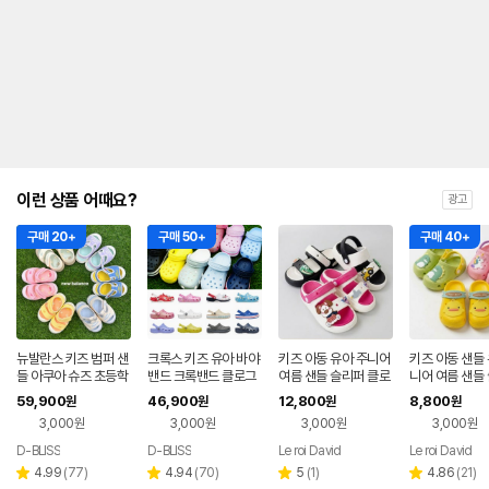
이런 상품 어때요?
광고
구매 20+
구매 50+
구매 40+
뉴발란스 키즈 범퍼 샌
크록스 키즈 유아 바야
키즈 아동 유아 주니어
키즈 아동 샌들 
들 아쿠아 슈즈 초등학
밴드 크록밴드 클로그
여름 샌들 슬리퍼 클로
니어 여름 샌들
생 어린이 유아 베이비
글리터 아쿠아슈즈 샌
그 EVA 파츠 신발
클로그 EVA 신
59,900
46,900
12,800
8,800
원
원
원
원
8808 8809 8810
들 슬리퍼
3,000원
3,000원
3,000원
3,000원
슬리퍼
D-BLISS
D-BLISS
Le roi David
Le roi David
리
리
리
리
4.99
(
77
)
4.94
(
70
)
5
(
1
)
4.86
(
21
)
별
별
별
별