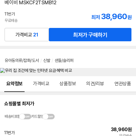
베이비 MSKCF2TSMB12
11번가
38,960
최저
원
무료배송
최저가 구매하기
가격비교
21
유아동의류/잡화/도서
/
신발
/
샌들/슬리퍼
메뉴 네비게이션
요약정보
가격비교
상품정보
의견/리뷰
연관상품
쇼핑몰별 최저가
배송비포함
카드할인
38,960
원
11번가
무료배송