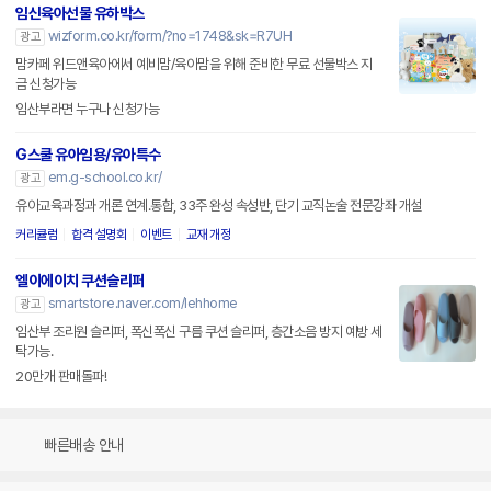
임신육아선물 유하박스
wizform.co.kr/form/?no=1748&sk=R7UH
광고
맘카페 위드앤육아에서 예비맘/육아맘을 위해 준비한 무료 선물박스 지
금 신청가능
임산부라면 누구나 신청가능
G스쿨 유아임용/유아특수
em.g-school.co.kr/
광고
유아교육과정과 개론 연계.통합, 33주 완성 속성반, 단기 교직논술 전문강좌 개설
커리큘럼
합격 설명회
이벤트
교재 개정
엘이에이치 쿠션슬리퍼
smartstore.naver.com/lehhome
광고
임산부 조리원 슬리퍼, 폭신폭신 구름 쿠션 슬리퍼, 층간소음 방지 예방 세
탁가능.
20만개 판매돌파!
빠른배송 안내