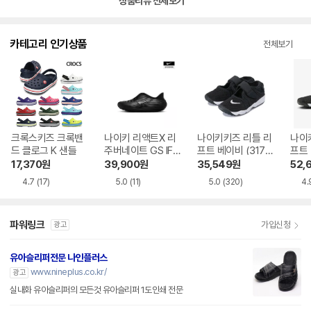
상품리뷰 전체보기
카테고리 인기상품
전체보기
크록스키즈 크록밴
나이키 리액트X 리
나이키키즈 리틀 리
나이
드 클로그 K 샌들
주버네이트 GS IF1
프트 베이비 (3174
프트 
746-001 IF1746-
15-014)
4)
17,370
원
39,900
원
35,549
원
52,
001_JS
4.7
(17)
5.0
(11)
5.0
(320)
4.
파워링크
가입신청
광고
유아슬리퍼전문 나인플러스
www.nineplus.co.kr/
광고
실내화 유아슬리퍼의 모든것 유아슬리퍼 1도인쇄 전문