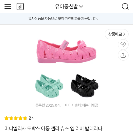
본문 바로가기
다
다나와
유아동신발
사
검
나
이
색
와
드
유사상품을 자동으로 모아 가격비교를 제공합니다.
A
메
메
i
인
뉴
가
격
상품비교
비
교
B
관
e
심
t
공
a
유
등록월 2025.04.
이미지출처: 에누리제공
리
2
개
별
5.
뷰
점
0
미니멜리사 토박스 아동 젤리 슈즈 엠 러버 발레리나