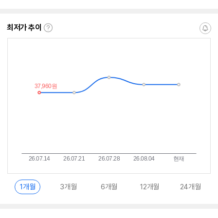
뷰
뷰
뷰
뷰
점
점
점
점
수
수
수
수
최저가 추이
최
알
저
림
가
받
추
는
이
중
란?
1개월
3개월
6개월
12개월
24개월