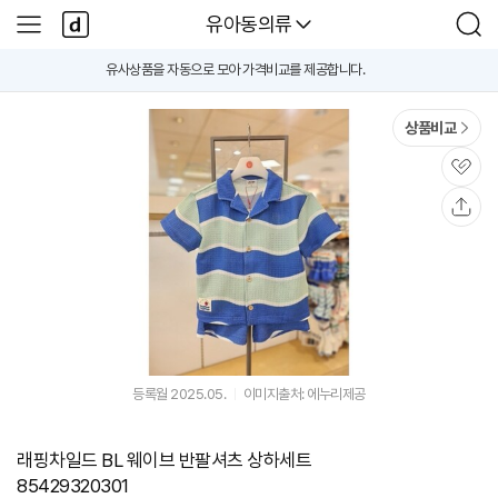
본문 바로가기
다
다나와
유아동의류
사
검
나
이
색
와
드
유사상품을 자동으로 모아 가격비교를 제공합니다.
A
메
메
i
인
뉴
가
격
상품비교
비
교
B
관
e
심
t
공
a
유
등록월 2025.05.
이미지출처: 에누리제공
래핑차일드 BL 웨이브 반팔셔츠 상하세트
85429320301