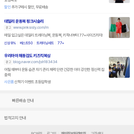
보정속옷
할인
추가구매시 할인, 무료배송
데일리 운동복 핑크시슬리
www.pinksisly.com/m
광고
매일 입고싶은 데일리 트레이닝복, 운동복, 키작녀부터 77+사이즈까지!
신상 8%
베스트50
트레이닝세트
77+
우리아이 해동검도 키즈킥복싱
blog.naver.com/jsh183434
광고
어릴 때부터 운동 습관 자기 관리 체력 단련 건강한 아이 강인한 정신력 집
중력
사은품
신학기 이벤트 초등입학생
빠른배송 안내
법적고지 안내
PC버전
로그인
개인정보처리방침
고객센터