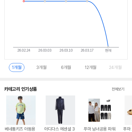
란?
1개월
3개월
6개월
12개월
24개월
카테고리 인기상품
전체보기
베네통키즈 아동용
아디다스 에센셜 3
푸마 남녀공용 파워
푸마