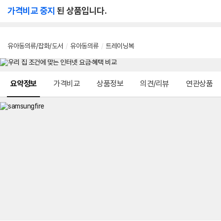
가격비교 중지
된 상품입니다.
유아동의류/잡화/도서
/
유아동의류
/
트레이닝복
메뉴 네비게이션
요약정보
가격비교
상품정보
의견/리뷰
연관상품