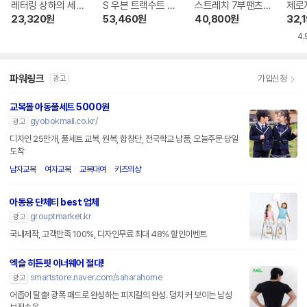
레터링 상하의 세트
S 우븐 트랙수트 U
스트레치 7부팬츠
제로
BNKI008 BNKES5
nisex Sportswea
840530
KI4
23,320
원
53,460
원
40,800
원
32,
M 160 오프화이트
r IC6828
517
4.
파워링크
가입신청
광고
교복몰 아동풀세트 5000원
gyobokmall.co.kr/
광고
디자인 25만개, 풀세트 교복, 원복, 합창단, 전국학교 납품, 오늘주문 당일
도착
남자교복
여자교복
교복대여
키즈의상
아동용 단체티 best 업체
grouptmarket.kr
광고
국내제작, 고객만족 100%, 디자인무료 최대 48% 할인이벤트
엑슬 히든핏 이너웨어 절대!
smartstore.naver.com/saharahome
광고
어좁이 탈출! 광폭 패드로 완성하는 피지컬의 완성. 덩치 커 보이는 남성