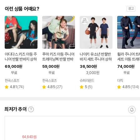
이런 상품 어때요?
광고
아디다스 키즈 아동 주
푸마 키즈 아동 주니어
나이키 유소년 반팔반
휠라 주니어 트
니어 반팔 반바지 상하
트레이닝복 반팔 반바
바지 세트 주니어 상하
세트 아동 트레
4종 세트
지 상하 4종세트
복 트레이닝복 상하의
69,000
59,000
36,500
74,000
원
원
원
원
세트 셋업 아동복 키즈
무료
무료
3,000원
무료
한국스포츠
한국스포츠
슈퍼라운드
더킥
네이버
페이
리
리
리
리
4.81
(
74
)
4.85
(
27
)
5
(
5
)
4.85
(
134
)
별
별
별
별
뷰
뷰
뷰
뷰
점
점
점
점
수
수
수
수
최저가 추이
최
알
저
림
가
받
추
는
이
중