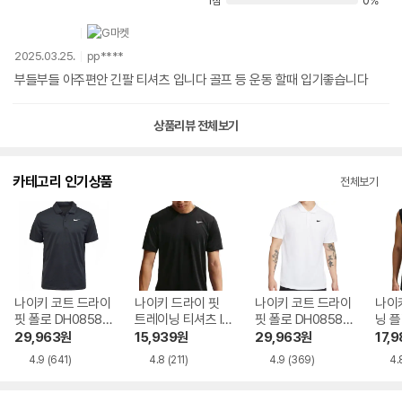
1점
0%
2025.03.25.
pp****
부들부들 아주편안 긴팔 티셔츠 입니다 골프 등 운동 할때 입기좋습니다
상품리뷰 전체보기
카테고리 인기상품
전체보기
나이키 코트 드라이
나이키 드라이 핏
나이키 코트 드라이
나이키
핏 폴로 DH0858-
트레이닝 티셔츠 IO
핏 폴로 DH0858-1
닝 플
010
1426-010
00
O14
29,963
원
15,939
원
29,963
원
17,9
4.9
(641)
4.8
(211)
4.9
(369)
4.