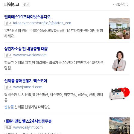
파워링크
가입신청
광고
필라테스1:1프라이빗스튜디오
talk.naver.com/profile/c/pilates_zen
광고
12년경력의 원장-수많은 성공사례/힐링공간 1:1프라이빗센터에서 경험
하세요!
상간자소송 전 내용증명 대응
www.sewonlaw.com
광고
힘들고 어려울 때 함께 해결하는 법률가족 20년차 대표변호사 10년차 전
담팀
신제품 붕어운동기 엑스코어
www.jmmedi.com
광고
혈액순환, 니시요법, 밸런스머신, 엑스코어, 척추교정, 장운동, 변비, 생리
통
신상품
신제품 런칭기념 대박할인
데일리앤핏 헬스24시연중무휴
www.dailynfit.com
광고