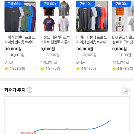
구매 90+
구매 90+
구매 10+
구매 30+
나이키 반팔티 프로 드
라운드 머슬가이즈 백
나이키 반팔티 프로 드
BIG 골드짐 로
라이핏 번아웃 트레이
스쿼트 전면로고 통기
라이핏 번아웃 트레이
성 메쉬 오버핏
닝 피트니스 러닝 기능
성 메쉬 오버핏 피트니
닝 피트니스 러닝 기능
스 헬스 반팔 
39,900
9,900
39,900
9,900
원
원
원
원
성 반팔 티셔츠 러닝복
스 헬스 반팔 티셔츠
성 반팔 티셔츠 러닝복
10,000원
3,000원
10,000원
3,000원
DTLA
피지크히어로
DTLA
피지크히어로
리
리
리
리
4.92
(
189
)
4.94
(
53
)
4.94
(
65
)
4.87
(
130
)
별
별
별
별
뷰
뷰
뷰
뷰
점
점
점
점
수
수
수
수
최저가 추이
최
알
저
림
가
받
추
는
이
중
란?