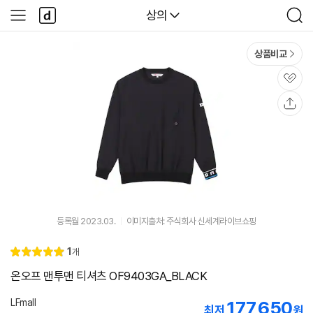
본문 바로가기
다
다나와
상의
사
검
나
이
색
와
드
메
메
상품비교
인
뉴
관
심
공
유
등록월 2023.03.
이미지출처: 주식회사 신세계라이브쇼핑
리
1
개
별
5.
뷰
점
0
온오프 맨투맨 티셔츠 OF9403GA_BLACK
LFmall
177,650
최저
원