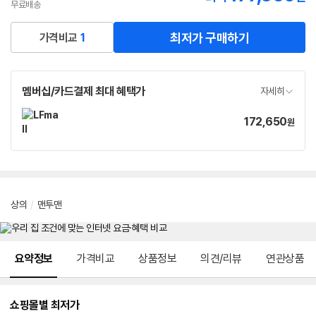
무료배송
최저가 구매하기
가격비교
1
멤버십/카드결제 최대 혜택가
자세히
172,650
가
원
격
상의
/
맨투맨
메뉴 네비게이션
요약정보
가격비교
상품정보
의견/리뷰
연관상품
쇼핑몰별 최저가