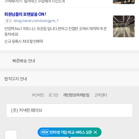
가족쉐어 PT 필라테스 수업쉐어 지인소개
회원님들의 포텐셜을 ON !
blog.naver.com/uongym_1
광고
안양역 No.1 피트니스 유온짐 입니다.편하고 친절한 곳에서 쾌적하게 운
동하세요!
신규 등록시 최대 할인혜택
빠른배송 안내
법적고지 안내
PC버전
로그인
개인정보처리방침
고객센터
(주) 커넥트웨이브
인터넷 가입 비교 서비스 오픈
NEW
닫기
이