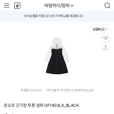
본문 바로가기
다
다나와
바람막이/점퍼
사
검
나
이
색
와
드
유사상품을 자동으로 모아 가격비교를 제공합니다.
A
메
메
i
인
뉴
가
격
상품비교
비
교
B
관
e
심
t
공
a
유
등록월 2023.03.
이미지출처: 주식회사 신세계라이브쇼핑
온오프 긴기장 투톤 점퍼 OF1403LA_BLACK