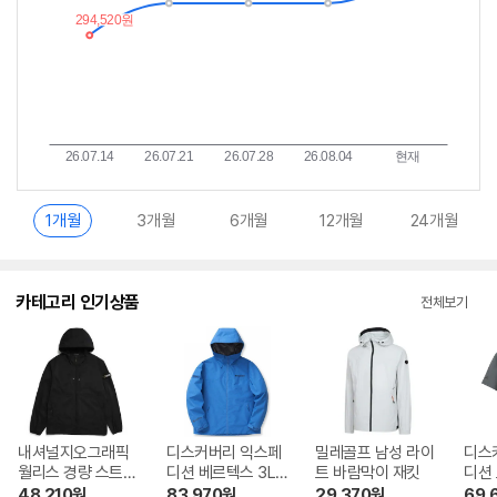
1개월
3개월
6개월
12개월
24개월
카테고리 인기상품
전체보기
내셔널지오그래픽
디스커버리 익스페
밀레골프 남성 라이
디스
월리스 경량 스트레
디션 베르텍스 3L
트 바람막이 재킷
디션
치 바람막이 점퍼 N
고어텍스 자켓 DM
튼 
48,210
원
83,970
원
29,370
원
69,