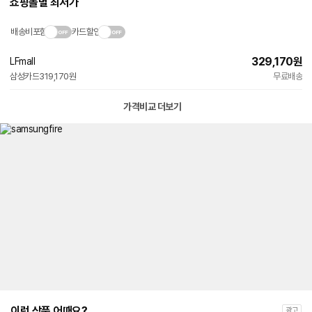
쇼핑몰별 최저가
배송비포함
카드할인
329,170
원
LFmall
삼성카드
319,170원
무료배송
가격비교 더보기
이런 상품 어때요?
광고