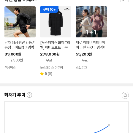
구매 10+
남자 러닝 경량 방풍 기
[노스페이스 화이트라
제로 액티브 액티브웨
능성 라이트업 바람막
벨] 에버로프트 다운
어 라인 자켓 바람막이
이
코트 (RDS) BLK NC1
점퍼 1+1 요가자켓
39,000
278,000
55,200
원
원
원
DR50J
2,500원
무료
무료
젝시믹스
노스페이스 여주점
스컬피그
네이버
페이
리
5
(
6
)
별
뷰
점
수
최저가 추이
최
알
저
림
가
받
추
는
이
중
란?