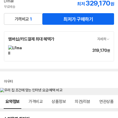
LFmall
329,170
최저
원
무료배송
최저가 구매하기
가격비교
1
멤버십/카드결제 최대 혜택가
자세히
319,170
가
원
격
아우터
메뉴 네비게이션
요약정보
가격비교
상품정보
의견/리뷰
연관상품