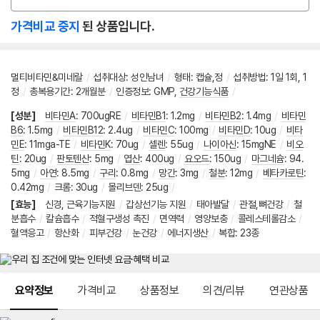
옵
션
가격비교 중지
된 상품입니다.
선
택
멀티비타민&미네랄
/
섭취대상
:
성인남녀
/
형태
:
캡슐,정
/
섭취방법
:
1일 1회, 1
정
/
총복용기간
:
2개월분
/
인증정보
:
GMP
,
건강기능식품
/
[성분]
비타민A
:
700ugRE
/
비타민B1
:
1.2mg
/
비타민B2
:
1.4mg
/
비타민
B6
:
1.5mg
/
비타민B12
:
2.4ug
/
비타민C
:
100mg
/
비타민D
:
10ug
/
비타
민E
:
11mga-TE
/
비타민K
:
70ug
/
셀렌
:
55ug
/
나이아신
:
15mgNE
/
비오
틴
:
20ug
/
판토텐산
:
5mg
/
엽산
:
400ug
/
요오드
:
150ug
/
마그네슘
:
94.
5mg
/
아연
:
8.5mg
/
구리
:
0.8mg
/
망간
:
3mg
/
철분
:
12mg
/
베타카로틴
:
0.42mg
/
크롬
:
30ug
/
몰리브덴
:
25ug
/
[효능]
신경, 근육기능지원
/
갑상선기능 지원
/
태아발달
/
관절,뼈건강
/
철
분흡수
/
칼슘흡수
/
적혈구생성 촉진
/
면역력
/
영양보충
/
콜레스테롤감소
/
혈액응고
/
항산화
/
피부건강
/
눈건강
/
에너지생산
/
복합
:
23종
메뉴 네비게이션
요약정보
가격비교
상품정보
의견/리뷰
연관상품