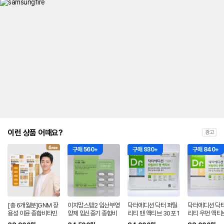
이런 상품 어때요?
광고
구매 560+
구매 930+
구매 840+
[총 6개월분]GNM 장
이지맘스텝2 임산부영
닥터에디션 닥터 퍼틸
닥터에디션 닥터
용성 이뮨 종합비타민
양제 임신중기 종합비
리티 맨 액티브 30포 1
리티 우먼 액티
미네랄 60정 x 3박스
타민
개월 임신준비영양제
가 코엔자임 Q1