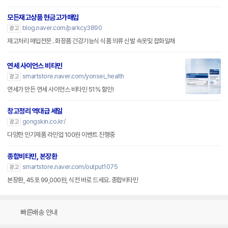
모든재고상품 현금고가매입
blog.naver.com/parkcy3890
광고
재고처리 매입전문 . 화장품 건강기능식 식품 의류 신발 속옷및 잡화일채
연세 사이언스 비타민
smartstore.naver.com/yonsei_health
광고
연세가 만든 연세 사이언스 비타민 51% 할인!
창고정리 역대급 세일
gongskin.co.kr/
광고
다양한 인기제품 라인업 100원 이벤트 진행중
종합비타민, 본장환
smartstore.naver.com/output1075
광고
본장환, 45포 99,000원, 식전 바로 드세요. 종합비타민
빠른배송 안내