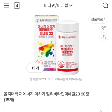
본문 바로가기
다
다나와
비타민/미네랄
사
검
나
이
색
와
드
메
메
상품비교
인
뉴
관
심
공
유
등록월 2023.09.
이미지출처: 에누리제공
을지대학교 에너지 더하기 멀티비타민미네랄23 60정
(15개)