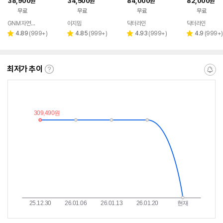
38,900
34,500
84,000
82,000
원
원
원
원
/ 멀티비타민
오메가 코엔자임Q10
비타민 미네랄 
무료
무료
무료
무료
마의 건강한 임
한 준비 임신준
GNM 자연의품격
이지맘
닥터라인
닥터라인
네이버
네이버
네이버
네이
제
페이
페이
페이
페이
리
리
리
리
4.89
(
999+
)
4.85
(
999+
)
4.93
(
999+
)
4.9
(
999+
)
별
별
별
별
뷰
뷰
뷰
뷰
점
점
점
점
수
수
수
수
최저가 추이
최
알
저
림
가
받
추
는
이
중
란?