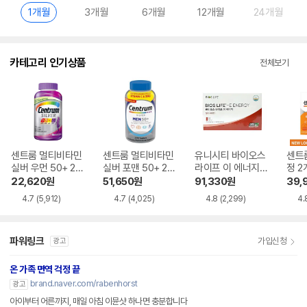
1개월
3개월
6개월
12개월
24개월
카테고리 인기상품
전체보기
센트룸 멀티비타민
센트룸 멀티비타민
유니시티 바이오스
센트룸
실버 우먼 50+ 27
실버 포맨 50+ 27
라이프 이 에너지
정 2
5정
5정
멀티비타민 9g 30
22,620
원
51,650
원
91,330
원
39,
포
4.7
(5,912)
4.7
(4,025)
4.8
(2,299)
4.
파워링크
가입신청
광고
온 가족 면역 걱정 끝
brand.naver.com/rabenhorst
광고
아이부터 어른까지, 매일 아침 이뮨샷 하나면 충분합니다