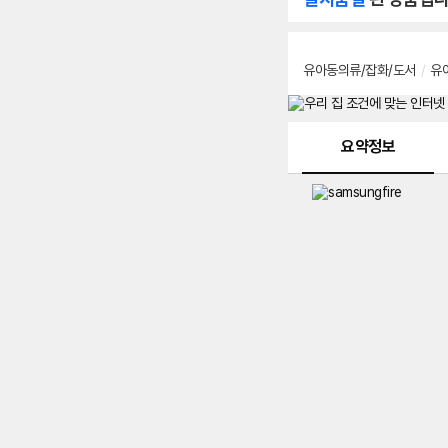
유아동의류/잡화/도서
/
유
메뉴 네비게이션
요약정보