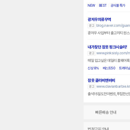
NEW
BEST
공식몰 특가
광저우의류무역
blog.naver.com/gua
광고
광저우 사입부터 출고까지 원스톱
내가찾던 잠옷 핑크시슬리!
www.pinksisly.com/
광고
매일 입고싶은 데일리 홈웨어룩 쇼
신상 8%
베스트50
트레이닝
잠옷 클라비앤바비
www.clavianbarbie.k
광고
출석15일도전이벤트,푸짐한선물
빠른배송 안내
법적고지 안내