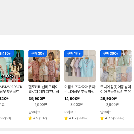
 410+
구매 30+
구매 1만+
구매 360+
MSMV 2PACK
헬로키티 산리오 마이
여름 키즈 파자마 유아
주니어 잠옷 아동 남아
잠옷 5부 세트
멜로디 미키 디즈니 잠
주니어잠옷 초등 학생
여아 초등학생 키즈 유
옷 여아 키즈 주니어 맘
여아 잠옷 아동
치원 파자마파티 선물
320
35,900
14,900
25,900
원
원
원
원
커플 초등 파자마파티
순면 반팔 여름 국내
무료
2,900원
3,000원
2,900원
달코미코
더에르고
달코미코
네이버
페이
리
리
리
리
.92
(
91
)
4.9
(
132
)
4.87
(
999+
)
4.75
(
999+
)
별
별
별
뷰
뷰
뷰
뷰
점
점
점
수
수
수
수