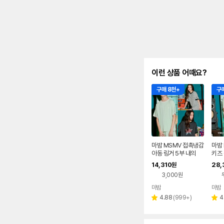
이런 상품 어때요?
구매 8천+
구매
마밤 MSMV 접촉냉감
마밤 
아동 링거 5부 내의
키즈 
14,310
28,
원
3,000원
마밤
마밤
네이버
페이
리
4.88
(
999+
)
4
별
별
뷰
점
점
수