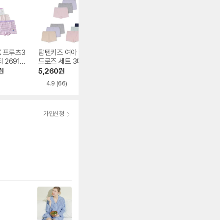
K 프루츠3
탑텐키즈 여아 코튼
BYC 모시메리 하모
나이키 운동화 에
 26910
드로즈 세트 3매입
니 여런닝 ECS502
맥스 포털 런닝화
MKF5UP2002
4 화이트 여름용
서밋 화이트 HF3
원
5,260
원
8,740
원
81,010
원
53-103
4.9
(66)
5.0
(2)
4.0
(1)
가입신청