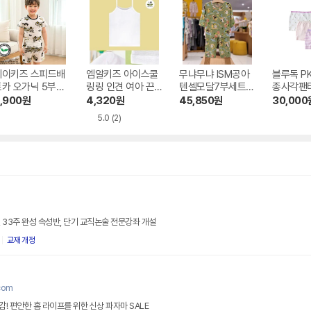
메이키즈 스피드배
엠알키즈 아이스쿨
무냐무냐 ISM공아
블루독 P
트카 오가닉 5부쟈
링링 인견 여아 끈
텐셀모달7부세트0
종사각팬티
가드
나시 런닝 T10083
2 MDIABAAN03
-511-52
,900
원
4,320
원
45,850
원
30,000
3 아동 키즈 섬유 보
5.0
(2)
들보들 1매
 33주 완성 속성반, 단기 교직논술 전문강좌 개설
교재 개정
com
! 편안한 홈 라이프를 위한 신상 파자마 SALE