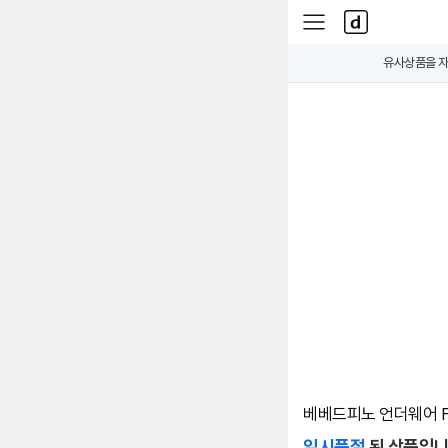
본문 바로가기
다
사
나
이
와
드
유사상품을 자
A
메
메
i
인
뉴
가
격
비
교
B
e
t
a
베베드피노 언더웨어 F
일시품절
된 상품입니