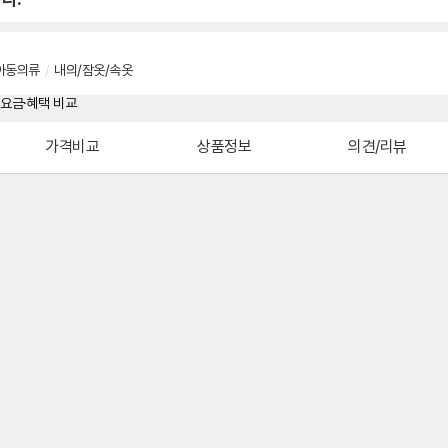
아동의류
/
내의/잠옷/속옷
가격비교
상품정보
의견/리뷰