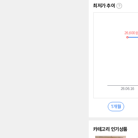
최저가 추이
최
저
가
추
이
란?
1개월
카테고리 인기상품