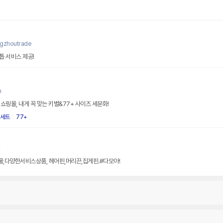
ngzhoutrade
 서비스 제공!
m
핑몰, 내게 꼭 맞는 키별&77+ 사이즈 세분화!
세트
77+
r
,다양한서비스상품, 헤어핀,머리끈,집게핀.#다모아!