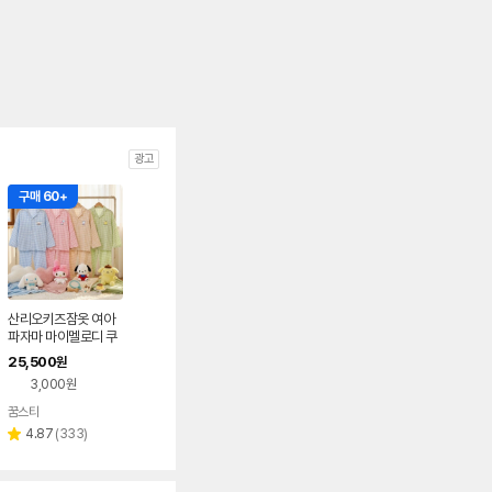
광고
구매 60+
산리오키즈잠옷 여아
파자마 마이멜로디 쿠
로미 시나모롤 실내복
25,500
원
키즈 주니어 초등 잠옷
3,000원
꿈스타
네이버
페이
리
4.87
(
333
)
별
뷰
점
수