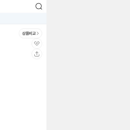
검
색
상품비교
관
심
공
유