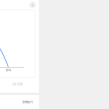
알
림
받
는
중
24개월
전체보기