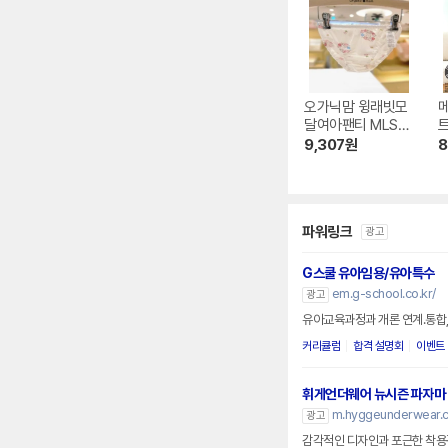
오가닉맘 윙래빗모
달여아팬티 MLSU
UP20
9,307
원
8
파워링크
광고
G스쿨 유아임용/유아특수
em.g-school.co.kr/
광고
유아교육과정과 개론 연계.통합,
커리큘럼
합격 설명회
이벤트
휘게언더웨어 뉴시즌 파자마
m.hyggeunderwear.
광고
감각적인 디자인과 포근한 착용감