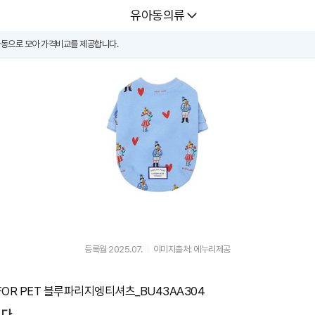
다나와
유아동의류
동으로 모아 가격비교를 제공합니다.
등록월 2025.07.
이미지출처: 에누리제공
OR PET 블루파리지엥티셔츠_BU43AA304
다.