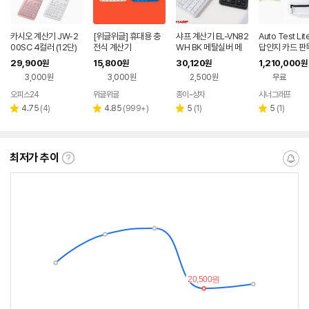
카시오 계산기 JW-2
[위글위글] 휴대용 충
샤프 계산기 EL-VN82
Auto Test Li
00SC 4컬러 (12단)
전식 계산기
WH BK 메탈실버 메
답안지 카드 판
탈블랙
인식 자동채점기
29,900
15,800
30,120
1,210,000
원
원
원
원
기 성적처리
3,000원
3,000원
2,500원
무료
오피스24
위글위글
종이-상자
시너그래프
네이버
네
페이
페
리
리
리
리
4.75
(
4
)
4.85
(
999+
)
5
(
1
)
5
(
1
)
별
별
별
별
뷰
뷰
뷰
뷰
점
점
점
점
수
수
수
수
최저가 추이
최
알
저
림
가
받
추
는
이
중
란?