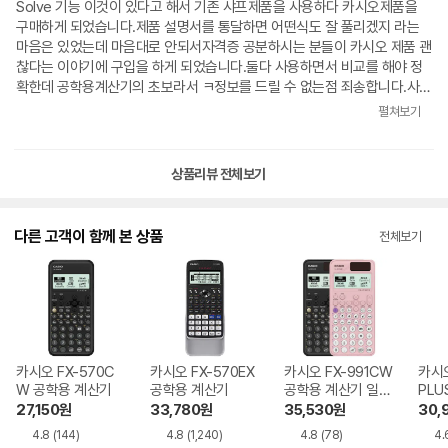
Solve 기능 이것이 있다고 해서 기존 샤프제품을 사용하다 카시오제품을
구매하게 되었습니다.제품 설명서를 통달하면 어떤식도 잘 풀리겠지 라는
마음은 있었는데 마음대로 안되서자격증 공분하시는 분들이 카시오 제품 괜
찮다는 이야기에 구입을 하게 되었습니다.둘다 사용하면서 비교를 해야 정
확한데 공학용계산기의 초보라서 ㅋ정보를 드릴 수 없는점 죄송합니다.사진
으로 나마 자판의 내용이 보이니 비교해 보세요^^;;샤프제품은 리셋을 리셋
펼쳐보기
버튼을 누르면 되지만카시오제품은 리셋방법 자판을 몇번 눌러서 리셋을 할
수 있습니다.
상품리뷰 전체보기
다른 고객이 함께 본 상품
전체보기
카시오 FX-570C
카시오 FX-570EX
카시오 FX-991CW
카시오
W 공학용 계산기
공학용 계산기
공학용 계산기 일반
PLU
구매
기 
27,150
원
33,780
원
35,530
원
30,
4.8
(144)
4.8
(1,240)
4.8
(78)
4.