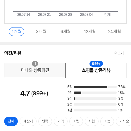
1개월
3개월
6개월
12개월
24개월
의견/리뷰
더보기
1
999+
다나와 상품의견
쇼핑몰 상품리뷰
5점
78%
4.7
999+
4점
18%
3점
3%
2점
0%
1점
1%
전체
계산기
만족
가격
저렴
시험
기능
카시오