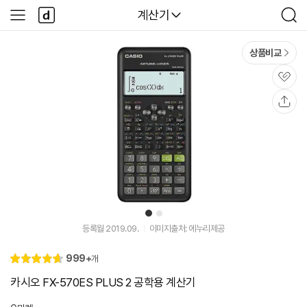
본문 바로가기
다
다나와
계산기
사
검
나
이
색
와
드
메
메
상품비교
인
뉴
관
심
공
유
1
2
등록월 2019.09.
이미지출처: 에누리제공
리
999+
개
별
4.
뷰
점
7
카시오 FX-570ES PLUS 2 공학용 계산기