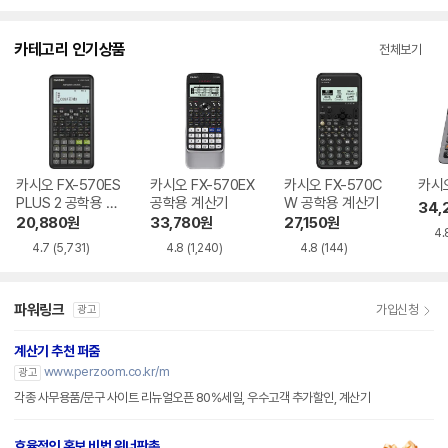
카테고리 인기상품
전체보기
카시오 FX-570ES
카시오 FX-570EX
카시오 FX-570C
카시오
PLUS 2 공학용 계
공학용 계산기
W 공학용 계산기
34,
산기
20,880
원
33,780
원
27,150
원
4.
4.7
(5,731)
4.8
(1,240)
4.8
(144)
파워링크
가입신청
광고
계산기 추천 퍼줌
www.perzoom.co.kr/m
광고
각종 사무용품/문구 사이트 리뉴얼오픈 80%세일, 우수고객 추가할인, 계산기
효율적인 홍보 비법 위너판촉