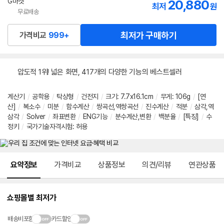
G마켓
20,880
최저
원
무료배송
최저가 구매하기
가격비교
999+
압도적 1위! 넓은 화면, 417개의 다양한 기능의 베스트셀러
계산기
/
공학용
/
탁상형
/
건전지
/
크기
:
7.7x16.1cm
/
무게
:
106g
/
[연
산]
/
복소수
/
미분
/
함수계산
/
쌍곡선,역쌍곡선
/
진수계산
/
적분
/
삼각,역
삼각
/
Solver
/
좌표변환
/
ENG기능
/
분수계산,변환
/
백분율
/
[특징]
/
수
정키
/
국가기술자격시험
:
허용
메뉴 네비게이션
요약정보
가격비교
상품정보
의견/리뷰
연관상품
쇼핑몰별 최저가
배송비포함
카드할인