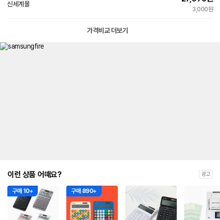
페
신세계몰
빠른배송
이
3,000원
가격비교 더보기
이런 상품 어때요?
광고
구매 10+
구매 890+