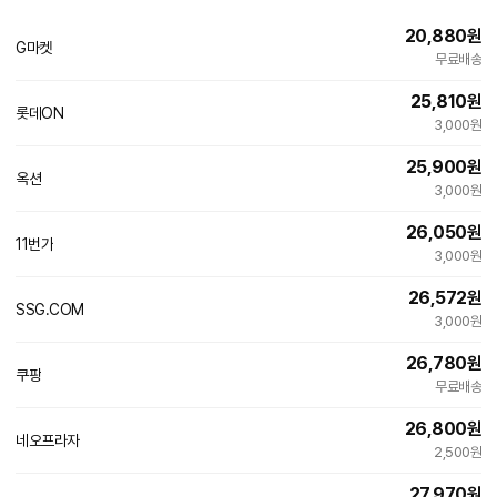
20,880
원
G마켓
빠른배송
무료배송
25,810
원
롯데ON
3,000원
25,900
원
옥션
빠른배송
3,000원
26,050
원
11번가
3,000원
26,572
원
SSG.COM
빠른배송
3,000원
26,780
원
쿠팡
빠른배송
무료배송
26,800
원
네오프라자
네
2,500원
이
버
27,970
원