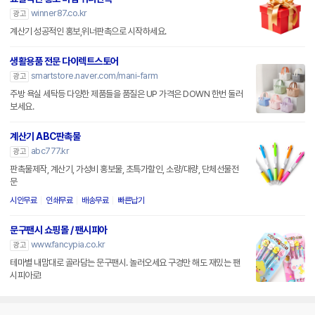
winner87.co.kr
광고
계산기 성공적인 홍보,위너판촉으로 시작하세요.
생활용품 전문 다이렉트스토어
smartstore.naver.com/mani-farm
광고
주방 욕실 세탁등 다양한 제품들을 품질은 UP 가격은 DOWN 한번 둘러
보세요.
계산기 ABC판촉물
abc777.kr
광고
판촉물제작, 계산기, 가성비 홍보물, 초특가할인, 소량/대량, 단체선물전
문
시안무료
인쇄무료
배송무료
빠른납기
문구팬시 쇼핑몰 / 팬시피아
www.fancypia.co.kr
광고
테마별 내맘대로 골라담는 문구팬시. 놀러오세요 구경만 해도 재밌는 팬
시피아로!