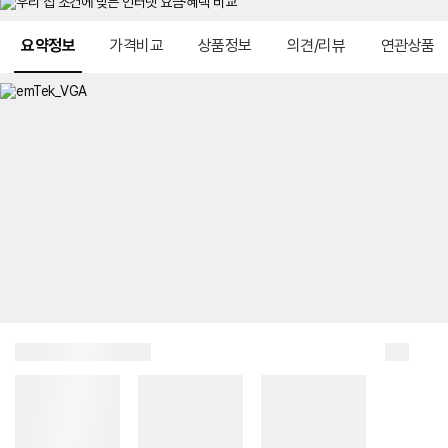
메뉴 네비게이션
요약정보
가격비교
상품정보
의견/리뷰
연관상품