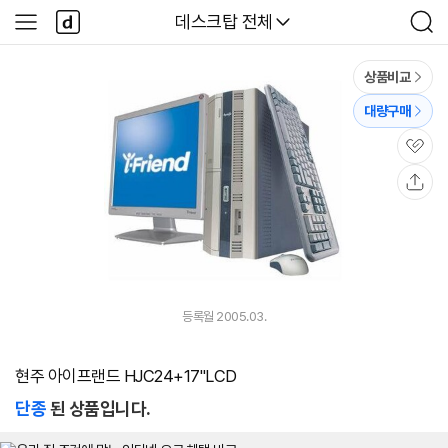
본문 바로가기
다
다나와
데스크탑 전체
사
검
나
이
색
와
드
메
메
상품비교
인
뉴
대량구매
관
심
공
유
등록월 2005.03.
현주 아이프랜드 HJC24+17"LCD
단종
된 상품입니다.