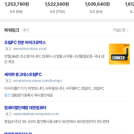
RTX5060
F RTX5060Ti
GT R5 7500F RT
R5-
1,253,760
원
1,522,560
원
1,509,640
원
1,61
X5060Ti
060
4.9
(99)
4.9
(704)
5.0
(64)
4.
파워링크
가입신청
광고
조립PC 전문 마이크로박스
www.microbox.co.kr
광고
인텔,AMD 초소형 미니PC 컴퓨터-산업용,사무용-3년품질보증-국내 생
산 제조
세이퍼 중고데스트탑PC
smartstore.naver.com/bornpc
광고
리사이클IT기기, 피벗모니터, 사무용모니터, 사무용PC 조립PC, 조립PC
할인
알림받기등록시 즉시할인제공
컴퓨터할인매장 대한컴퓨터
www.daehancomputer.co.kr
광고
창립41주년 30~50% 할인행사중 AIPC 50만에서 900만원까지 전시판매