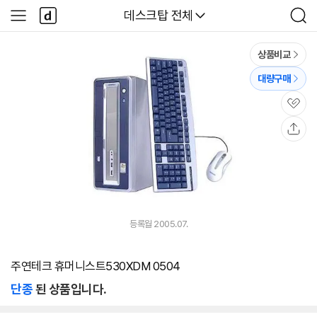
본문 바로가기
다
다나와
데스크탑 전체
사
검
나
이
색
와
드
메
메
상품비교
인
뉴
대량구매
관
심
공
유
등록월 2005.07.
주연테크 휴머니스트530XDM 0504
단종
된 상품입니다.