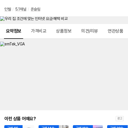
인텔
/
5.1채널
/
준슬림
메뉴 네비게이션
요약정보
가격비교
상품정보
의견/리뷰
연관상품
이런 상품 어때요?
광고