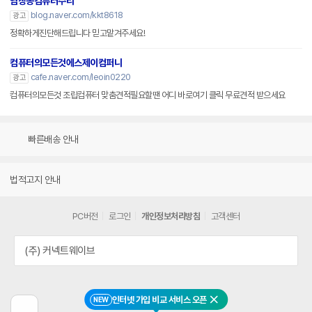
염창동컴퓨터수리
blog.naver.com/kkt8618
광고
정확하게진단해드립니다 믿고맡겨주세요!
컴퓨터의모든것에스제이컴퍼니
cafe.naver.com/leoin0220
광고
컴퓨터의모든것 조립컴퓨터 맞춤견적필요할땐 어디 바로여기 클릭 무료견적 받으세요
빠른배송 안내
법적고지 안내
PC버전
로그인
개인정보처리방침
고객센터
(주) 커넥트웨이브
인터넷 가입 비교 서비스 오픈
NEW
닫기