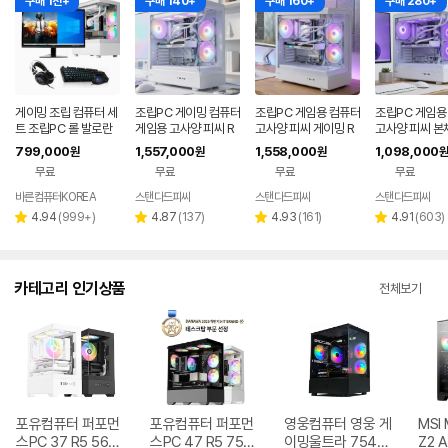
구매 1천+
구매 140+
구매 160+
구매 280+
게이밍 조립 컴퓨터 세
조립PC 게이밍 컴퓨터
조립PC 게임용 컴퓨터
조립PC 게임용
트 조립PC 롤 발로란
게임용 고사양 피씨 R
고사양 피씨 게이밍 R
고사양 피씨 본
트 오버워치 배그 바른
TX5060 아이온2 견
TX5060TI 데스크탑
밍 아이온2 견
799,000
1,557,000
1,558,000
1,098,000
원
원
원
원
컴퓨터 본체 풀세트F1
적 조립컴 본체 00
견적 조립컴 본체 04
컴 본체 02
무료
무료
무료
무료
1
바른컴퓨터KOREA
스탠다드피씨
스탠다드피씨
스탠다드피씨
리
리
리
리
4.94
(
999+
)
4.87
(
137
)
4.93
(
161
)
4.91
(
603
)
별
별
별
별
뷰
뷰
뷰
뷰
점
점
점
점
수
수
수
수
카테고리 인기상품
전체보기
포유컴퓨터 퍼포먼
포유컴퓨터 퍼포먼
영웅컴퓨터 영웅 게
MSI
스PC 37 R5 5600
스PC 47 R5 7500
이밍울트라 7546
Z2 